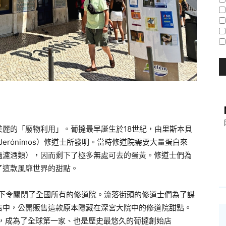
美麗的「廢物利用」。葡撻最早誕生於18世紀，由里斯本貝
s Jerónimos）修道士所發明。當時修道院需要大量蛋白來
過濾酒類），因而剩下了極多無處可去的蛋黃。修道士們為
了這款風靡世界的甜點。
府下令關閉了全國所有的修道院。流落街頭的修道士們為了謀
店中，公開販售這款原本隱藏在深宮大院中的修道院甜點。
型，成為了全球第一家、也是歷史最悠久的葡撻創始店