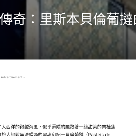
傳奇：里斯本貝倫葡撻
 Advertisement -
了大西洋的微鹹海風，似乎還隱約飄散著一絲甜美的肉桂焦
人絕對無法錯過的靈魂印記－貝倫葡撻（Pastéis de