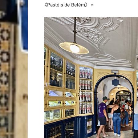
《Pastéis de Belém》。