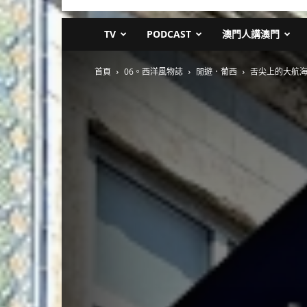
TV
PODCAST
澳門人講澳門
首頁
06。西洋風物誌
閒遊．葡西
舌尖上的大航