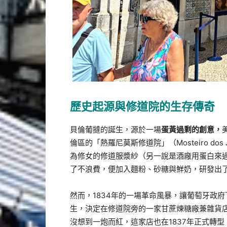
歷史起源與修道院的生存傳奇
貝倫葡撻的誕生，源於一場
蛋黃過剩的創意，
倫區的「熱羅尼莫斯修道院」（Mosteiro do
為修女的修道服漿紗（另一說是酒廠用蛋白來
了不浪費，便加入麵粉、砂糖與鮮奶，研發出
然而，1834年的一場革命風暴，讓葡萄牙政
生，決定在修道院旁的一家甘蔗煉糖廠兼雜貨
沒想到一炮而紅，這家店也在1837年正式轉