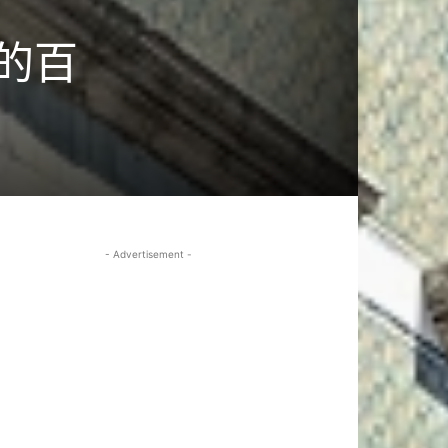
的百
- Advertisement -