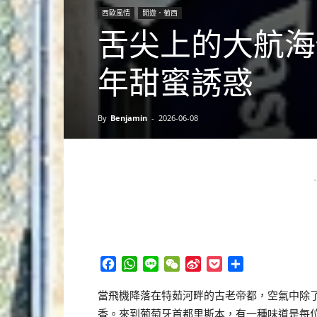
西歐風情
閒遊．葡西
舌尖上的大航海
年甜蜜誘惑
By
Benjamin
-
2026-06-08
-
Facebook
WhatsApp
Line
WeChat
Sina
Pocket
分
Weibo
享
當飛機降落在特茹河畔的古老帝都，空氣中除
香。來到葡萄牙首都里斯本，有一種味道是每位旅