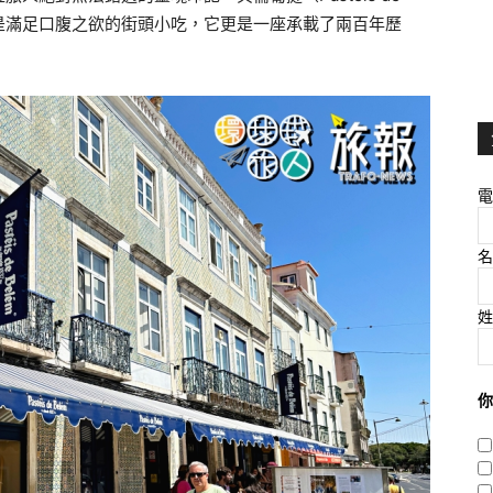
僅是滿足口腹之欲的街頭小吃，它更是一座承載了兩百年歷
。
電
名
姓
你