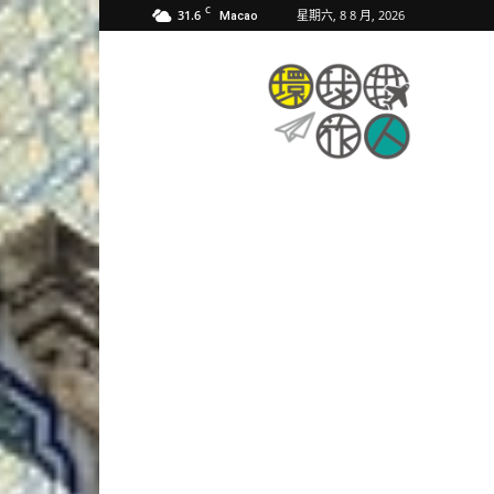
C
31.6
星期六, 8 8 月, 2026
Macao
環
球
旅
人