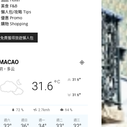
美食 F&B
懶人包/攻略 Tips
優惠 Promo
購物 Shopping
MACAO
阴，多云
°
31.6
°
C
31.6
°
31.6
72 %
2.7kmh
94 %
週六
週日
週一
週二
週三
32
°
36
°
34
°
33
°
32
°