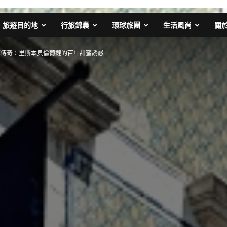
旅遊目的地
行旅錦囊
環球旅團
生活風尚
關
海傳奇：里斯本貝倫葡撻的百年甜蜜誘惑