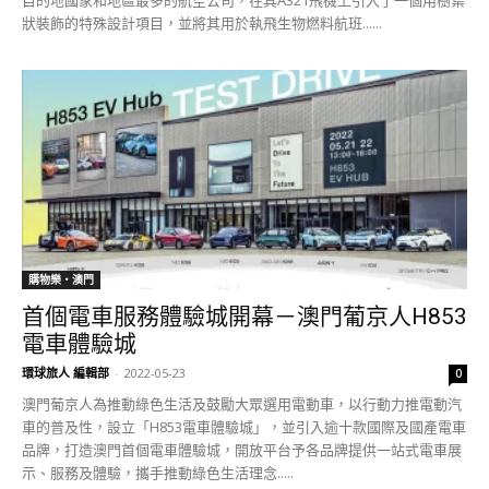
狀裝飾的特殊設計項目，並將其用於執飛生物燃料航班......
購物樂‧澳門
首個電車服務體驗城開幕－澳門葡京人H853
電車體驗城
環球旅人 編輯部
-
2022-05-23
0
澳門葡京人為推動綠色生活及鼓勵大眾選用電動車，以行動力推電動汽
車的普及性，設立「H853電車體驗城」，並引入逾十款國際及國產電車
品牌，打造澳門首個電車體驗城，開放平台予各品牌提供一站式電車展
示、服務及體驗，攜手推動綠色生活理念.....