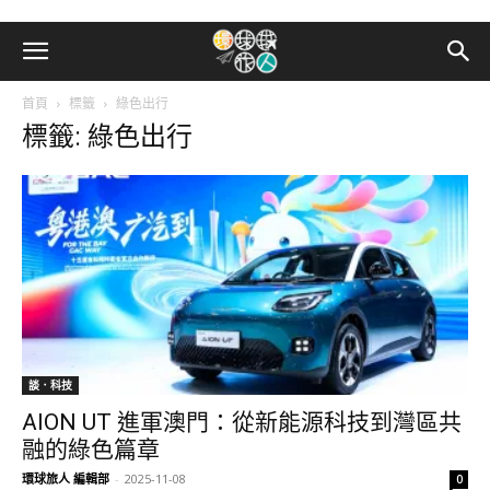
首頁
標籤
綠色出行
標籤: 綠色出行
談．科技
AION UT 進軍澳門：從新能源科技到灣區共
融的綠色篇章
環球旅人 編輯部
-
2025-11-08
0