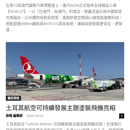
在第15屆澳門國際汽車博覽會上，廣汽AION正式發佈全球精品小車
【AION UT】，以「在澳門、為澳門」的理念，將義式設計與中國智造
完美融合。以米蘭時尚掀背造型、寬敞舒適空間與L2級智能駕駛科技，
搭配超過400km續航與AION OS語音系統，讓每段旅程都更自在、更智
慧......
鐵鳥情報
土耳其航空可持續發展主題塗裝飛機亮相
旅報 編輯部
-
2022-06-04
0
土耳其航空 Turkish Airlines 可持續發展主題塗裝飛機亮相！全球飛行
目的地國家和地區最多的航空公司，在其A321飛機上引入了一個用樹葉