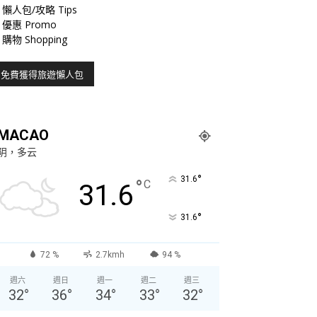
懶人包/攻略 Tips
優惠 Promo
購物 Shopping
MACAO
阴，多云
°
31.6
°
C
31.6
°
31.6
72 %
2.7kmh
94 %
週六
週日
週一
週二
週三
32
°
36
°
34
°
33
°
32
°