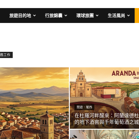
旅遊目的地
行旅錦囊
環球旅團
生活風尚
務工作
閒遊．葡西
在杜羅河畔醒來：阿蘭達德杜
的地下酒窖與千年葡萄酒之城