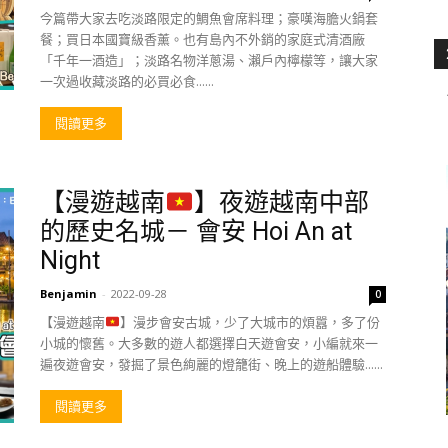
今篇帶大家去吃淡路限定的鯛魚會席料理；豪嘆海膽火鍋套
餐；買日本國寶級香薰。也有島內不外銷的家庭式清酒廠
「千年一酒造」；淡路名物洋蔥湯、瀨戶內檸檬等，讓大家
一次過收藏淡路的必買必食......
閱讀更多
【漫遊越南
】夜遊越南中部
的歷史名城－ 會安 Hoi An at
Night
Benjamin
-
2022-09-28
0
【漫遊越南
】漫步會安古城，少了大城市的煩囂，多了份
小城的懷舊。大多數的遊人都選擇白天遊會安，小編就來一
遍夜遊會安，發掘了景色絢麗的燈籠街、晚上的遊船體驗......
閱讀更多