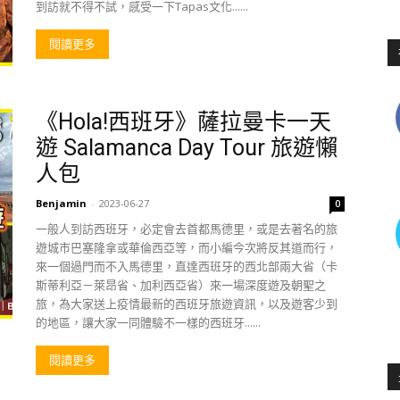
到訪就不得不試，感受一下Tapas文化......
閱讀更多
《Hola!西班牙》薩拉曼卡一天
遊 Salamanca Day Tour 旅遊懶
人包
Benjamin
-
2023-06-27
0
一般人到訪西班牙，必定會去首都馬德里，或是去著名的旅
遊城市巴塞隆拿或華倫西亞等，而小編今次將反其道而行，
來一個過門而不入馬德里，直達西班牙的西北部兩大省（卡
斯蒂利亞－萊昂省、加利西亞省）來一場深度遊及朝聖之
旅，為大家送上疫情最新的西班牙旅遊資訊，以及遊客少到
的地區，讓大家一同體驗不一樣的西班牙......
閱讀更多