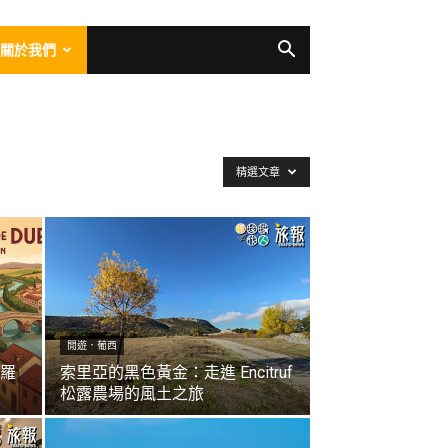
關於我們
精選文章
閒遊．葡西
羅
索里亞的黑色黃金：走進 Encitruf
松露農場的風土之旅