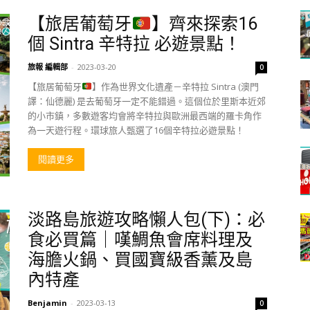
【旅居葡萄牙
】齊來探索16
個 Sintra 辛特拉 必遊景點！
旅報 編輯部
-
2023-03-20
0
【旅居葡萄牙
】作為世界文化遺產－辛特拉 Sintra (澳門
譯：仙德麗) 是去葡萄牙一定不能錯過。這個位於里斯本近郊
的小市鎮，多數遊客均會將辛特拉與歐洲最西端的羅卡角作
為一天遊行程。環球旅人甄選了16個辛特拉必遊景點！
閱讀更多
淡路島旅遊攻略懶人包(下)：必
食必買篇｜嘆鯛魚會席料理及
海膽火鍋、買國寶級香薰及島
內特產
Benjamin
-
2023-03-13
0