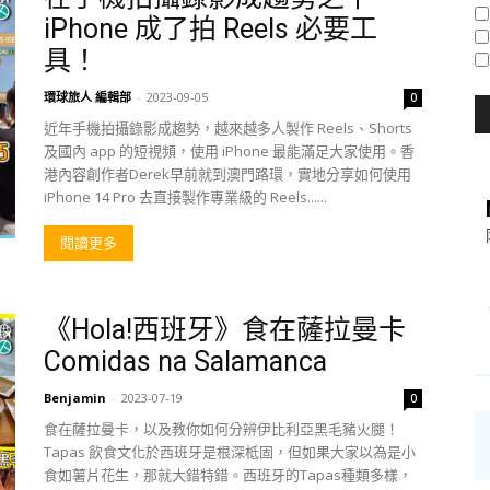
iPhone 成了拍 Reels 必要工
具！
環球旅人 編輯部
-
2023-09-05
0
近年手機拍攝錄影成趨勢，越來越多人製作 Reels、Shorts
及國內 app 的短視頻，使用 iPhone 最能滿足大家使用。香
港內容創作者Derek早前就到澳門路環，實地分享如何使用
iPhone 14 Pro 去直接製作專業級的 Reels......
閱讀更多
《Hola!西班牙》食在薩拉曼卡
Comidas na Salamanca
Benjamin
-
2023-07-19
0
食在薩拉曼卡，以及教你如何分辨伊比利亞黑毛豬火腿！
Tapas 飲食文化於西班牙是根深柢固，但如果大家以為是小
食如薯片花生，那就大錯特錯。西班牙的Tapas種類多樣，