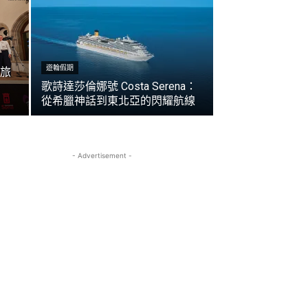
遊輪假期
旅
歌詩達莎倫娜號 Costa Serena：
從希臘神話到東北亞的閃耀航線
- Advertisement -