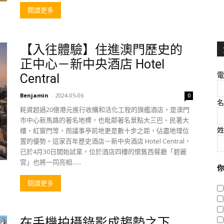
閱讀更多
【入往體驗】住進澳門歷史的
正中心－新中央酒店 Hotel
電
Central
Benjamin
-
2024-05-06
0
名
耗資超過20億港元進行收購和活化工程的旗艦酒店，是澳門
市中心新馬路的著名地標，也毗鄰著名景點大三巴、民署大
姓
樓、紅窗門等，而議事亭前地更是數十步之距，佔盡地理位
置的優勢。這家百年歷史酒店－新中央酒店 Hotel Central，
已於4月30日開始試業，位於酒店四樓的懷舊西餐廳「碧麗
宮」也將一同亮相......
你
閱讀更多
在手機拍攝錄影成趨勢之下