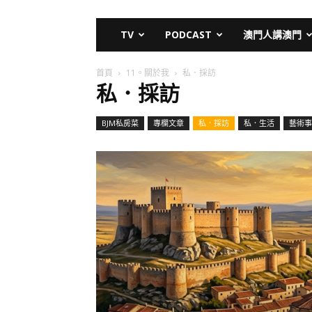
TV
PODCAST
澳門人講澳門
首頁
11。關於我
私．採訪
私．採訪
BJM私房菜
專欄文章
私．採訪
私．生活
藝術事