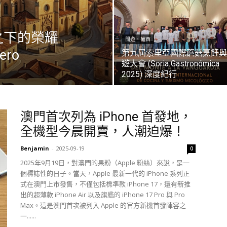
之下的榮耀
閒遊．葡西
ero
第九屆索里亞國際蘑菇烹飪與
遊大會 (Soria Gastronómica
2025) 深度紀行
澳門首次列為 iPhone 首發地，
全機型今晨開賣，人潮迫爆！
Benjamin
-
2025-09-19
0
2025年9月19日，對澳門的果粉（Apple 粉絲）來說，是一
個標誌性的日子。當天，Apple 最新一代的 iPhone 系列正
式在澳門上市發售，不僅包括標準款 iPhone 17，還有新推
出的超薄款 iPhone Air 以及旗艦的 iPhone 17 Pro 與 Pro
Max。這是澳門首次被列入 Apple 的官方新機首發陣容之
一......