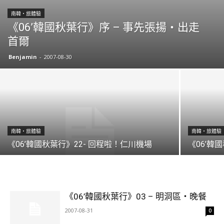
南韓・旅體驗
《06’韓國秋葉行》序 – 事先張揚‧出走
首爾
Benjamin
-
2007-08-30
南韓・旅體驗
南韓・旅體驗
《06’韓國秋葉行》22- 回程啦！仁川機場
《06’韓
《06’韓國秋葉行》03 – 明洞區‧晚餐
2007-08-31
0