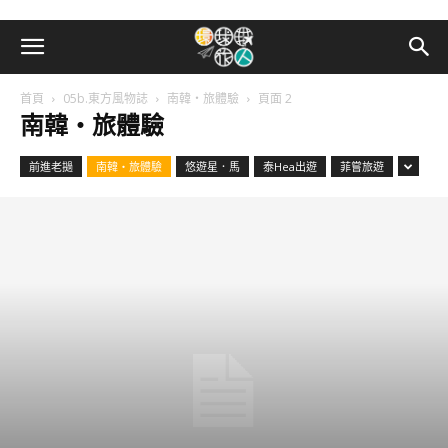
首頁
05b.東方風物誌
南韓・旅體驗
頁面 2
南韓・旅體驗
前進老撾
南韓・旅體驗
悠遊星．馬
泰Hea出遊
菲嘗旅遊