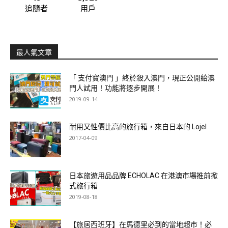
追隨者
用戶
最人氣文章
「 支付寶澳門 」終於殺入澳門，現正公開給澳
門人試用！功能將逐步開展！
2019-09-14
耐用又性價比高的旅行箱，來自日本的 Lojel
2017-04-09
日本旅遊用品品牌 ECHOLAC 在港澳市場推前掀
式旅行箱
2019-08-18
【旅居西班牙】在馬德里必到的當地超市！必