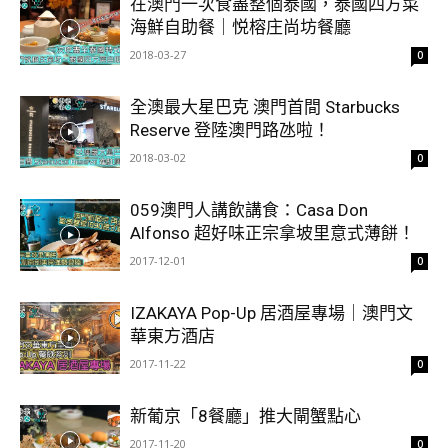
在澳門一次食盡整個泰國，泰國四方菜
海鮮自助餐｜悦榕庄尚坊餐廳
2018-03-27
0
全澳最大星巴克 澳門首間 Starbucks
Reserve 登陸澳門路氹啦！
2018-03-02
0
059澳門人講飲講食：Casa Don
Alfonso 超好味正宗拿坡里意式薄餅！
2017-12-01
0
IZAKAYA Pop-Up 居酒屋專場｜澳門文
華東方酒店
2017-11-22
0
新葡京「8餐廳」推大閘蟹點心
2017-11-20
0