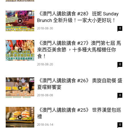
《澳門人講飲講食 #28》 班妮 Sunday
Brunch 全新升級！一家大小更好玩！
2018-08-30
0
《澳門人講飲講食 #27》澳門第七屆 馬
來西亞美食節 ，十多種大馬榴槤任你
食！
2018-08-20
0
《澳門人講飲講食 #26》 奧旋自助餐 盛
夏嚐鮮饗宴
2018-08-08
0
《澳門人講飲講食 #25》 世界漢堡包巡
禮
2018-06-14
0