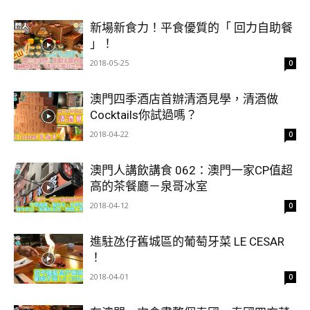
新場新食力！平食優質的「 回力自助餐
」！
2018-05-25
0
澳門四季酒店首辦清酒見學，清酒做
Cocktails你試過嗎？
2018-04-22
0
澳門人講飲講食 062：澳門一家CP值超
高的茶餐廳－泉哥冰室
2018-04-12
0
進駐氹仔舊城區的葡萄牙菜 LE CESAR
！
2018-04-01
0