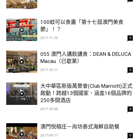
100蚊可以食盡「第十七屆澳門美食
節」！？
2017-11-19
0
055 澳門人講飲講食：DEAN & DELUCA
Macau（已歇業）
2017-10-11
0
大中華區新版萬譽會(Club Marriott)正式
啟動！跨越13個國家、涵盖16個品牌的
250多間酒店
2017-10-06
0
澳門悦榕庄－尚坊泰式海鮮自助餐
2017-09-17
0