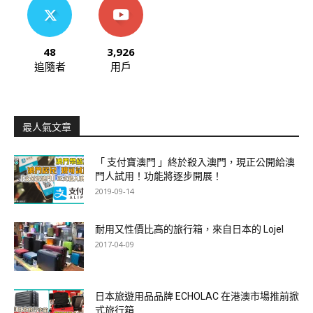
48
3,926
追隨者
用戶
最人氣文章
「 支付寶澳門 」終於殺入澳門，現正公開給澳
門人試用！功能將逐步開展！
2019-09-14
耐用又性價比高的旅行箱，來自日本的 Lojel
2017-04-09
日本旅遊用品品牌 ECHOLAC 在港澳市場推前掀
式旅行箱