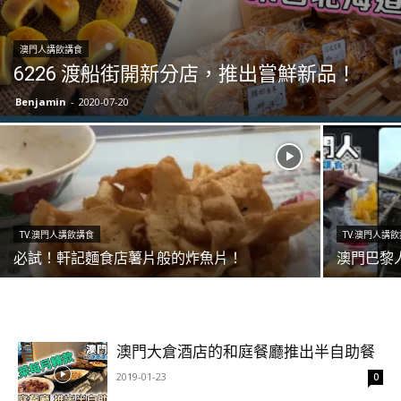
澳門人講飲講食
6226 渡船街開新分店，推出嘗鮮新品！
Benjamin
-
2020-07-20
TV.澳門人講飲講食
TV.澳門人講
必試！軒記麵食店薯片般的炸魚片！
澳門巴黎
澳門大倉酒店的和庭餐廳推出半自助餐
2019-01-23
0