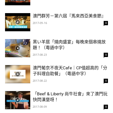
澳門群芳－第六屆『馬來西亞美食節』
2017-09-16
0
黑い羊居「燒肉盛宴」每晚來個串燒放
題！（粵語中字）
2017-08-23
0
澳門葡京不夜天Cafe｜CP值超高的「分
子料理自助餐」（粵語中字）
2017-08-22
0
「Beef & Liberty 尚牛社會」來了澳門玩
快閃漢堡呀！
2017-08-09
0