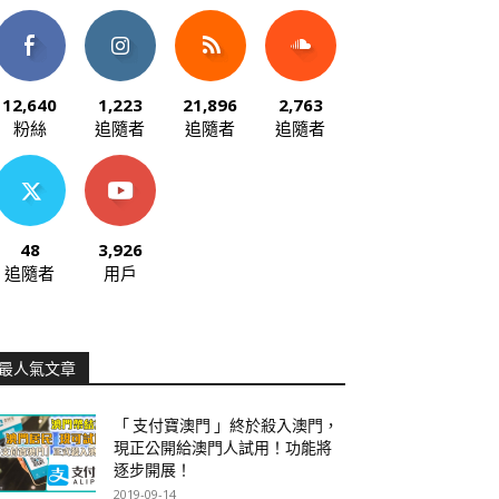
12,640
1,223
21,896
2,763
粉絲
追隨者
追隨者
追隨者
48
3,926
追隨者
用戶
最人氣文章
「 支付寶澳門 」終於殺入澳門，
現正公開給澳門人試用！功能將
逐步開展！
2019-09-14