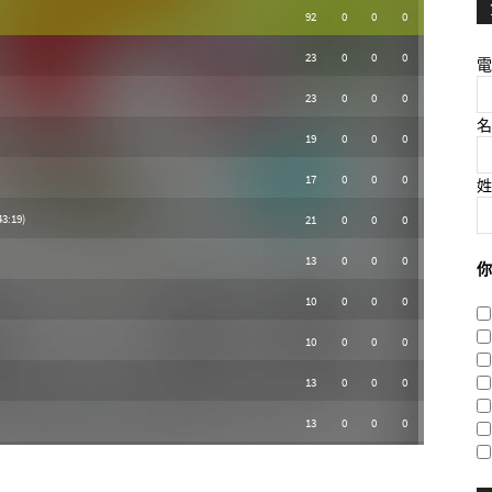
電
名
姓
你