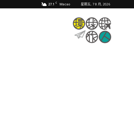
C
27.1
星期五, 7 8 月, 2026
Macao
環
球
旅
人