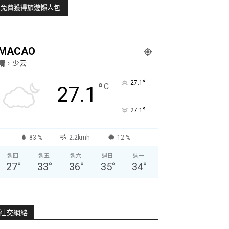
MACAO
晴，少云
°
27.1
°
C
27.1
°
27.1
83 %
2.2kmh
12 %
週四
週五
週六
週日
週一
27
°
33
°
36
°
35
°
34
°
社交網絡