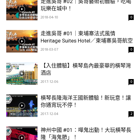
走進吳哥 #02｜吳哥藝術初體驗，吃喝
玩樂在城中！
2018-04-10
0
走進吳哥 #01｜柬埔寨法式風情
Heritage Suites Hotel／柬埔寨吳哥航空
2018-03-07
0
【入住體驗】橫琴島內最豪華的橫琴灣
酒店
2017-12-06
0
橫琴長隆海洋王國新體驗！新玩意！讓
你通宵玩不停！
2017-12-04
2
神州中國 #01：嘩鬼出動！大玩橫琴長
隆「海鬼節」！