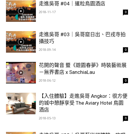
走進吳哥 #04｜暹粒鳥園酒店
2018-11-17
0
走進吳哥 #03｜吳哥窟日出、巴戎寺拍
攝技巧
2018-09-14
0
花開的聲音 暨《遊園春夢》時裝藝術展
－無界書店 x SanchiaLau
2018-06-12
0
【入住體驗】走進吳哥 Angkor：很方便
的城中憩靜享受 The Aviary Hotel 鳥園
酒店
2018-05-13
0