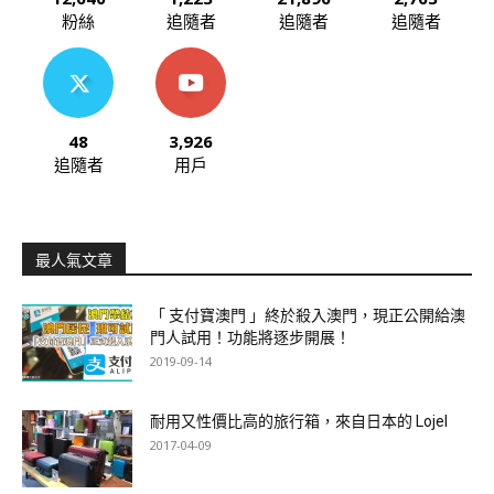
粉絲
追隨者
追隨者
追隨者
48
3,926
追隨者
用戶
最人氣文章
「 支付寶澳門 」終於殺入澳門，現正公開給澳
門人試用！功能將逐步開展！
2019-09-14
耐用又性價比高的旅行箱，來自日本的 Lojel
2017-04-09