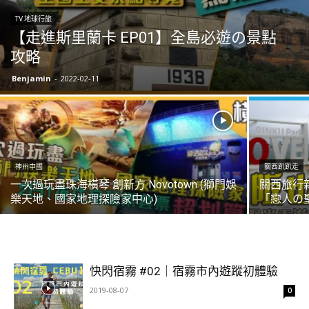
TV.地球行旅
【走進斯里蘭卡 EP01】全島必遊の景點
攻略
Benjamin
-
2022-02-11
神州中國
關西趴趴走
一次過玩盡珠海橫琴 創新方 Novotown (獅門娛
關西旅行
樂天地、國家地理探險家中心)
「戀人の
快閃宿霧 #02｜宿霧市內遊蹤初體驗
2019-08-07
0