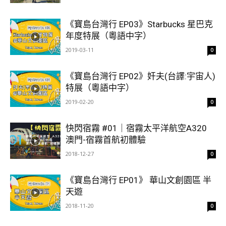
《寶島台灣行 EP03》Starbucks 星巴克
年度特展（粵語中字）
2019-03-11
0
《寶島台灣行 EP02》奸夫(台譯:宇宙人)
特展（粵語中字）
2019-02-20
0
快閃宿霧 #01｜宿霧太平洋航空A320
澳門-宿霧首航初體驗
2018-12-27
0
《寶島台灣行 EP01》 華山文創園區 半
天遊
2018-11-20
0