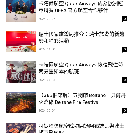
卡塔爾航空 Qatar Airways 成為歐洲冠
軍聯賽 UEFA 官方航空合作夥伴
2024-09-25
0
瑞士國家旅遊局推介：瑞士旅遊的新趨
勢和精彩活動
2024-06-30
0
卡塔爾航空 Qatar Airways 恢復飛往葡
萄牙里斯本的航班
2024-06-13
0
【365個節慶】五朔節 Beltane｜貝爾丹
火焰節 Beltane Fire Festival
2024-05-04
0
阿提哈德航空成功開通阿布達比與波士
頓直飛航線