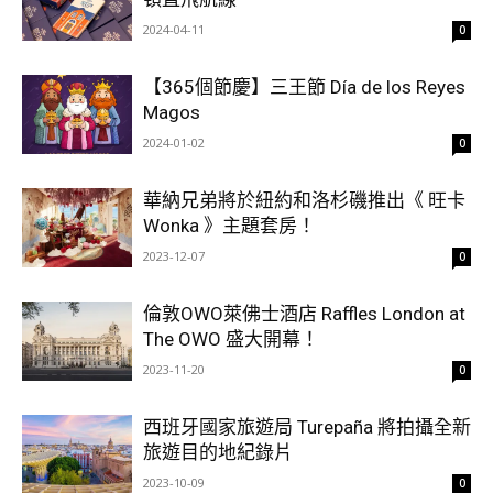
2024-04-11
0
【365個節慶】三王節 Día de los Reyes
Magos
2024-01-02
0
華納兄弟將於紐約和洛杉磯推出《 旺卡
Wonka 》主題套房！
2023-12-07
0
倫敦OWO萊佛士酒店 Raffles London at
The OWO 盛大開幕！
2023-11-20
0
西班牙國家旅遊局 Turepaña 將拍攝全新
旅遊目的地紀錄片
2023-10-09
0