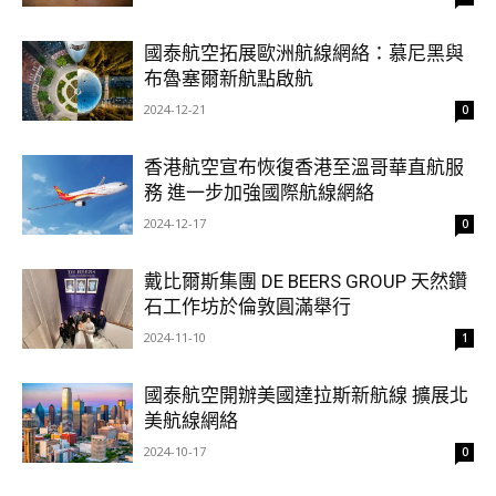
國泰航空拓展歐洲航線網絡：慕尼黑與
布魯塞爾新航點啟航
2024-12-21
0
香港航空宣布恢復香港至溫哥華直航服
務 進一步加強國際航線網絡
2024-12-17
0
戴比爾斯集團 DE BEERS GROUP 天然鑽
石工作坊於倫敦圓滿舉行
2024-11-10
1
國泰航空開辦美國達拉斯新航線 擴展北
美航線網絡
2024-10-17
0