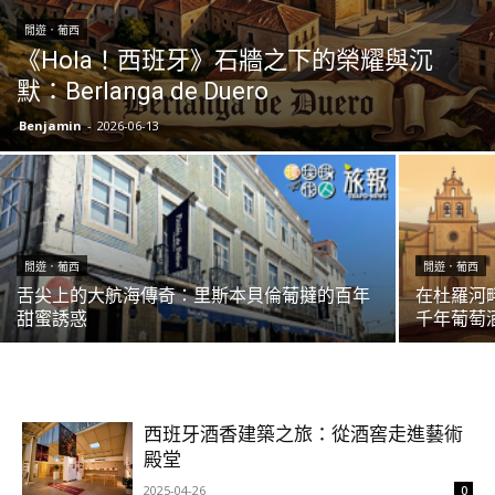
閒遊．葡西
《Hola！西班牙》石牆之下的榮耀與沉
默：Berlanga de Duero
Benjamin
-
2026-06-13
閒遊．葡西
閒遊．葡西
舌尖上的大航海傳奇：里斯本貝倫葡撻的百年
在杜羅河
甜蜜誘惑
千年葡萄
西班牙酒香建築之旅：從酒窖走進藝術
殿堂
2025-04-26
0