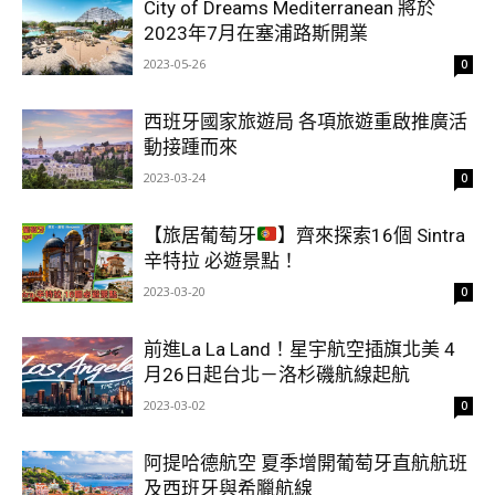
City of Dreams Mediterranean 將於
2023年7月在塞浦路斯開業
2023-05-26
0
西班牙國家旅遊局 各項旅遊重啟推廣活
動接踵而來
2023-03-24
0
【旅居葡萄牙
】齊來探索16個 Sintra
辛特拉 必遊景點！
2023-03-20
0
前進La La Land！星宇航空插旗北美 4
月26日起台北－洛杉磯航線起航
2023-03-02
0
阿提哈德航空 夏季增開葡萄牙直航航班
及西班牙與希臘航線