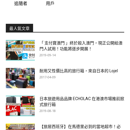
追隨者
用戶
最人氣文章
「 支付寶澳門 」終於殺入澳門，現正公開給澳
門人試用！功能將逐步開展！
2019-09-14
耐用又性價比高的旅行箱，來自日本的 Lojel
2017-04-09
日本旅遊用品品牌 ECHOLAC 在港澳市場推前掀
式旅行箱
2019-08-18
【旅居西班牙】在馬德里必到的當地超市！必