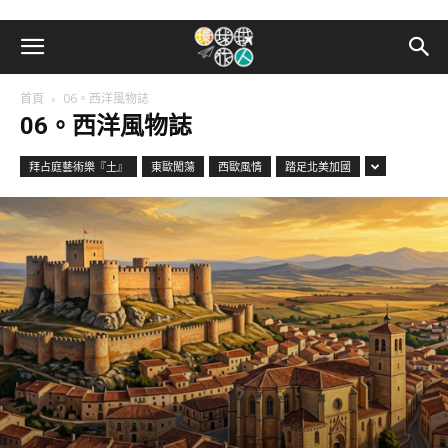
首頁
06。西洋風物誌
06。西洋風物誌
拜占庭藝術樂『土』
東歐闖蕩
西歐風情
踏足北美加國