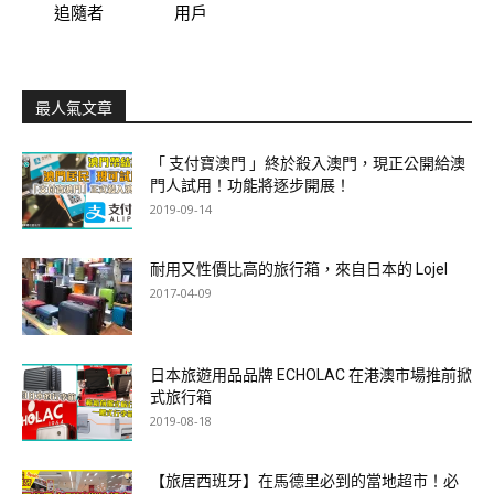
追隨者
用戶
最人氣文章
「 支付寶澳門 」終於殺入澳門，現正公開給澳
門人試用！功能將逐步開展！
2019-09-14
耐用又性價比高的旅行箱，來自日本的 Lojel
2017-04-09
日本旅遊用品品牌 ECHOLAC 在港澳市場推前掀
式旅行箱
2019-08-18
【旅居西班牙】在馬德里必到的當地超市！必