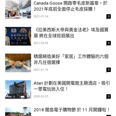
Canada Goose 開啟零毛皮新篇章，於
2021年底前全面停止毛皮採購！
2021-07-24
0
《拉美西斯大帝與黃金法老》埃及國寶
展 將在全球巡迴展出
2021-03-09
0
精選締造美好「家居」工作體驗的六個
非凡住宿選擇
2021-01-19
0
Atari 計劃在美國開電競主題酒店，吸引
一眾電玩迷入住！
2020-02-25
0
2018 關島電子購物節 於 11 月開鑼啦！