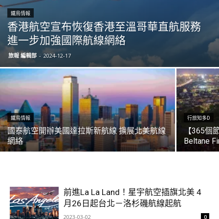
鐵鳥情報
香港航空宣布恢復香港至溫哥華直航服務
進一步加強國際航線網絡
旅報 編輯部
-
2024-12-17
鐵鳥情報
行旅知多D
國泰航空開辦美國達拉斯新航線 擴展北美航線
【365個
網絡
Beltane Fi
前進La La Land！星宇航空插旗北美 4
月26日起台北－洛杉磯航線起航
2023-03-02
0