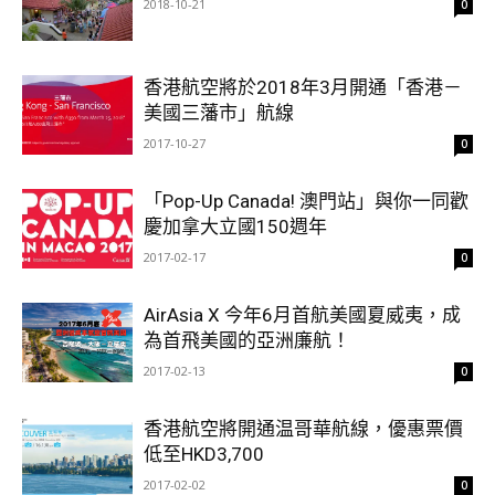
2018-10-21
0
香港航空將於2018年3月開通「香港－
美國三藩市」航線
2017-10-27
0
「Pop-Up Canada! 澳門站」與你一同歡
慶加拿大立國150週年
2017-02-17
0
AirAsia X 今年6月首航美國夏威夷，成
為首飛美國的亞洲廉航！
2017-02-13
0
香港航空將開通温哥華航線，優惠票價
低至HKD3,700
2017-02-02
0