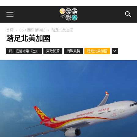
首頁
06。西洋風物誌
踏足北美加國
踏足北美加國
拜占庭藝術樂『土』
東歐闖蕩
西歐風情
踏足北美加國