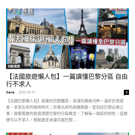
西歐風情
【法國旅遊懶人包】一篇讀懂巴黎分區 自由
行不求人
Sara
-
2022-09-21
0
【法國巴黎懶人包】高聳的巴黎鐵塔、浪漫的塞納河畔。漫步於西堤
島，享受左岸的咖啡時光；欣賞右岸的高雅歌劇，是到訪巴黎必做之
事。旅客需要的是搞清楚巴黎的分區概念，了解每一個區的特色，這樣
便可以不求人，輕鬆遊走浪漫花都巴黎......