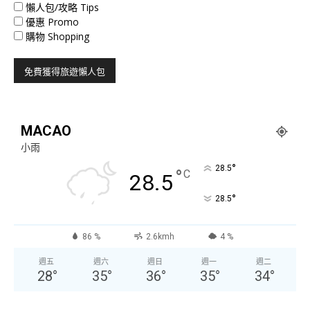
懶人包/攻略 Tips
優惠 Promo
購物 Shopping
MACAO
小雨
°
28.5
°
C
28.5
°
28.5
86 %
2.6kmh
4 %
週五
週六
週日
週一
週二
28
°
35
°
36
°
35
°
34
°