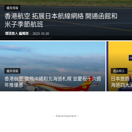
鐵鳥情報
香港航空 拓展日本航線網絡 開通函館和
米子季節航班
環球旅人 編輯部
-
2023-10-20
鐵鳥情報
酒店特工
香港航空 復飛沖繩和北海道札幌 並慶祝十六週
日本旅遊｜認
年推優惠
海道四大
- Advertisement -