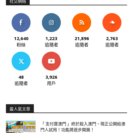
社交網絡
12,640
1,223
21,896
2,763
粉絲
追隨者
追隨者
追隨者
48
3,926
追隨者
用戶
最人氣文章
「 支付寶澳門 」終於殺入澳門，現正公開給澳
門人試用！功能將逐步開展！