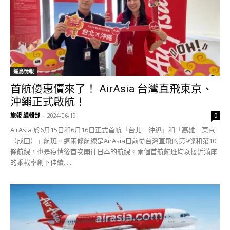
鐵鳥情報
首航優惠價來了！ AirAsia 台灣直飛東京、
沖繩正式啟航！
旅報 編輯部
-
2024-06-19
0
AirAsia 於6月15日和6月16日正式首航「台北－沖繩」和「高雄－東京
（成田）」航班。這兩條航線是AirAsia目前從台灣直飛的第9條和第10
條航線，也是疫情後首次開往日本的航線。兩個首航航班均以接近滿座
的乘載率創下佳績......