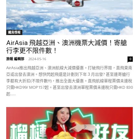
鐵鳥情報
AirAsia 飛越亞洲、澳洲機票大減價！寄艙
行李更不限件數！
旅報 編輯部
-
2024-05-16
0
AirAsia推出飛越亞洲、澳洲航線大減價優惠。打破飛行界限，直飛東南
亞或出發去澳洲。想快閃起飛還是計劃到下年３月出發? 甚至連寄艙行
李都有大折扣(不限件數!!!)，推出全面大優惠。直飛航線單程票價未連稅
只需HKD99/ MOP157起。甚至出發去澳洲單程票價未連稅只需HKD 830
起......