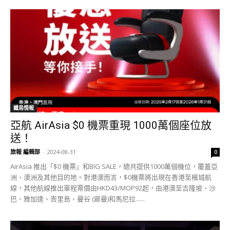
鐵鳥情報
亞航 AirAsia $0 機票重現 1000萬個座位放
送！
旅報 編輯部
-
2024-08-31
0
AirAsia 推出「$0 機票」和BIG SALE，總共提供1000萬個機位，覆蓋亞
洲、澳洲及其他目的地。對港澳而言，$0機票將出現在香港至檳城航
線，其他航線推出單程票價由HKD43/MOP92起，由港澳至吉隆坡、沙
巴、雅加達、峇里島、曼谷 (廊曼)和馬尼拉......