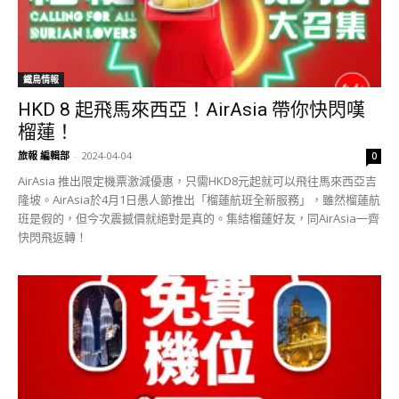
鐵鳥情報
HKD 8 起飛馬來西亞！AirAsia 帶你快閃嘆
榴蓮！
旅報 編輯部
-
2024-04-04
0
AirAsia 推出限定機票激減優惠，只需HKD8元起就可以飛往馬來西亞吉
隆坡。AirAsia於4月1日愚人節推出「榴蓮航班全新服務」，雖然榴蓮航
班是假的，但今次震撼價就絕對是真的。集結榴蓮好友，同AirAsia一齊
快閃飛返轉！