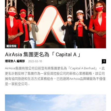
鐵鳥情報
AirAsia 集團更名為「 Capital A 」
環球旅人 編輯部
-
2022-02-10
0
AirAsia集團有限公司日前宣布將集團更名為「Capital A Berhad」。此
更名計劃反映了集團作為一家投資控股公司的新核心業務戰略，該公司
擁有協同旅遊和生活方式業務組合，已迅速將AirAsia品牌轉變為不僅僅
是一家航空公司...