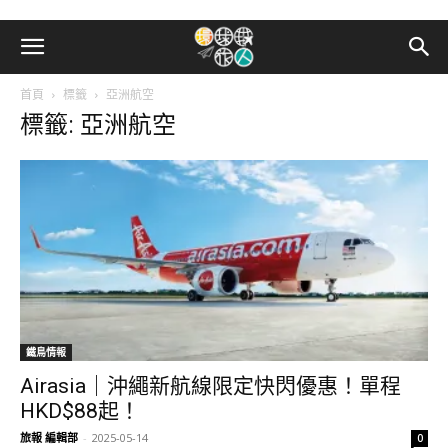
首頁
標籤
亞洲航空
標籤: 亞洲航空
鐵鳥情報
Airasia｜沖繩新航線限定快閃優惠！單程
HKD$88起！
旅報 編輯部
-
2025-05-14
0