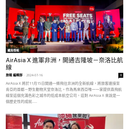
鐵鳥情報
AirAsia X 進軍非洲，開通吉隆坡－奈洛比航
線
旅報 編輯部
-
2024-07-16
0
AirAsia X 將於11月15日開通一條飛往非洲的全新航線，將旅客連接至
肯亞的首都－野生動物天堂奈洛比。作為馬來西亞唯一一家提供直飛航
線至這個充滿色彩之城市的低成本航空公司，這對 AirAsia X 來說是一
個歷史性的成就......