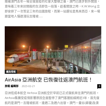
隨著澳門去年一場全城皆疫的社會大整頓之後，澳門已逐步對外開放，
意味着三年來封閉般的生活即告一段落。趁着開放之時，K.W.Wong 立
即安排了一次等足三年的出國旅程，而第一站選址是馬來西亞，來一場
跟當地人慢遊淺玩吉隆坡......
鐵鳥情報
AirAsia 亞洲航空 已恢復往返澳門航班！
旅報 編輯部
-
2023-02-21
0
亞洲低成本航空 AirAsia 亞洲航空於早前已正式復航來往澳門的航班。
AirAsia集團受疫情影響原因全面暫停了澳門客運航線將近3年，首先復
航的是澳門－吉隆坡航班，逢週二及週六出發。澳門－曼谷(廊曼)及澳