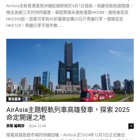
AirAsia全新香港直飛沖繩航線即將於6月1日首航，為慶祝新航線開通，
推出為期三天的快閃優惠，單程票價未連稅僅需HKD88，連稅後低至
HKD363起。​​旅客可享有65折優惠加購20公斤寄艙行李，價格低至
HKD129，寄艙行李不限件數......
寶島臺灣
AirAsia主題輕軌列車高雄發車，探索 2025
命定開運之地
旅報 編輯部
-
2024-12-08
0
隨著高雄旅遊市場的持續回暖，AirAsia 於2024年12月3日正式推出