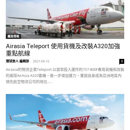
鐵鳥情報
Airasia Teleport 使用貨機及改裝A320加強
重點航線
環球旅人 編輯部
-
2021-06-12
0
Airasia的物流企業Teleport 以首架投入運作的737-800F專用貨機和改裝
的兩架AirAsia A320客機，進一步增加運力，鞏固自身成為亞洲地區內
領先航空物流公司的地位......