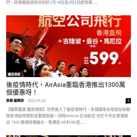
門－菲律賓航班則分別於2月18日及3月2日起恢復......
鐵鳥情報
後疫情時代，AirAsia重臨香港推出1300萬
個優惠呀！
旅報 編輯部
-
2022-09-26
0
【機票優惠 鐵鳥情報】世界進入了後疫情時代，多個國家及地區紛紛解
除各項疫時限制並重開航線。同時AirAsia 亞洲航空 也於今天在香港推
出 1300 萬個特價機位，售價從 HK$599 起......