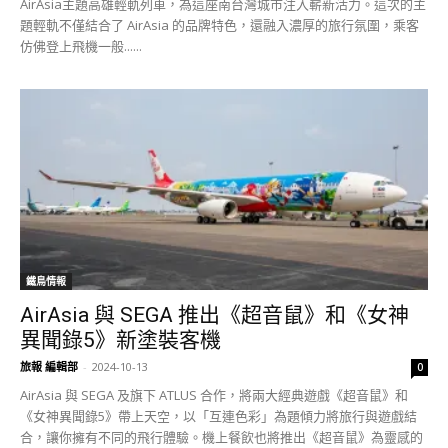
AirAsia主題高雄輕軌列車，為這座南台灣城市注入嶄新活力。這次的主
題輕軌不僅結合了 AirAsia 的品牌特色，還融入濃厚的旅行氛圍，乘客
仿佛登上飛機一般......
鐵鳥情報
AirAsia 與 SEGA 推出《超音鼠》和《女神
異聞錄5》新塗裝客機
旅報 編輯部
-
2024-10-13
0
AirAsia 與 SEGA 及旗下 ATLUS 合作，將兩大經典遊戲《超音鼠》和
《女神異聞錄5》帶上天空，以「互連色彩」為題傾力將旅行與遊戲結
合，讓你擁有不同的飛行體驗。機上餐飲也將推出《超音鼠》為靈感的