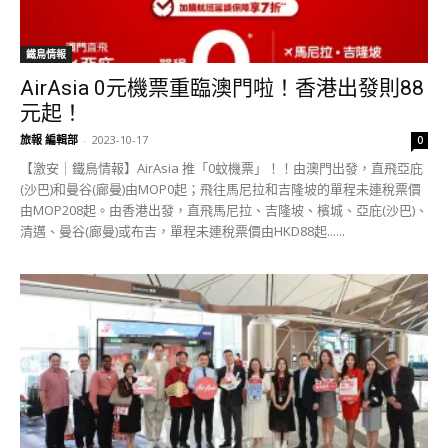
鐵鳥情報
AirAsia 0元機票重臨澳門啦！香港出發則88
元起！
旅報 編輯部
-
2023-10-17
0
【激安｜鐵鳥情報】AirAsia 推「0蚊機票」！！由澳門出發，直飛亞庇
(沙巴)和曼谷(廊曼)由MOP0起；飛往馬尼拉和吉隆坡的單程未連稅票價
由MOP208起。由香港出發，直飛馬尼拉、吉隆坡、檳城、亞庇(沙巴)、
清邁、曼谷(廊曼)或布吉，單程未連稅票價由HKD88起......