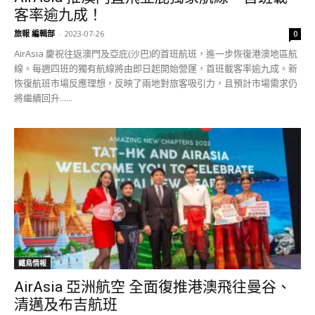
客率逾九成！
旅報 編輯部
-
2023-07-26
0
AirAsia 慶祝往返澳門及亞庇(沙巴)的首班航班，進一步恢復港澳地區航
線。每週四班的獨有航線將由即日起開始營運，首班載客率逾九成。新
恢復航班市場反應理想，反映了兩地對旅客吸引力，且預計市場需求仍
將繼續回升......
鐵鳥情報
AirAsia 亞洲航空 全面復推港澳飛往曼谷、
清邁及布吉航班