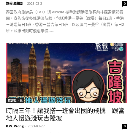
旅報 編輯部
-
2023-03-31
0
泰國政府旅遊局（TAT）與 AirAsia 攜手邀請港澳旅客前往探索精彩泰
國，宣佈恢復多條港澳航線，包括香港－曼谷（廊曼）每日2班、香港
－清邁每日1班，香港－普吉每日1班，以及澳門－曼谷（廊曼）每日2
班。並推出限時優惠票價......
悠遊星．馬
時隔三年！讓我搭一班會出國的飛機｜跟當
地人慢遊淺玩吉隆坡
K.W. Wong
-
2023-03-27
0