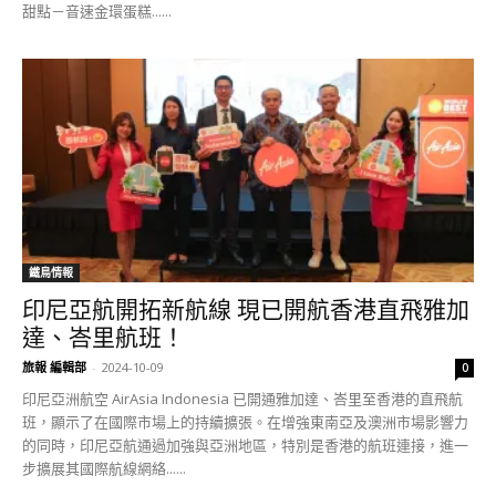
甜點－音速金環蛋糕......
鐵鳥情報
印尼亞航開拓新航線 現已開航香港直飛雅加
達、峇里航班！
旅報 編輯部
-
2024-10-09
0
印尼亞洲航空 AirAsia Indonesia 已開通雅加達、峇里至香港的直飛航
班，顯示了在國際市場上的持續擴張。在增強東南亞及澳洲市場影響力
的同時，印尼亞航通過加強與亞洲地區，特別是香港的航班連接，進一
步擴展其國際航線網絡......