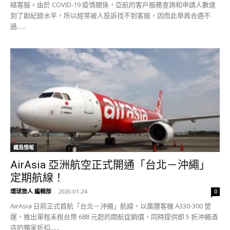
絡客服。由於 COVID-19 疫情關係，亞航的客戶服務查詢和申請人數達
到了創紀錄水平，所以經常被人投訴找不到客服，因而此舉再合適不
過......
鐵鳥情報
AirAsia 亞洲航空正式開通「台北－沖繩」
定期航線！
環球旅人 編輯部
-
2020-01-24
0
AirAsia 日前正式首航「台北－沖繩」航線，以廣體客機 A330-300 營
運，推出單程未稅台幣 688 元起的開航促銷價，同時提供即 5 折沖繩酒
店的獨家折扣......