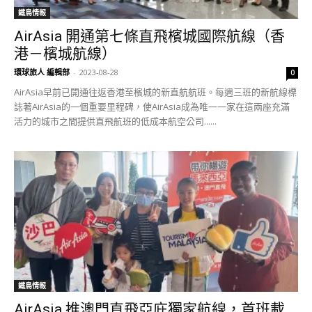
鐵鳥情報
AirAsia 開通第七條直飛檳城國際航線（香
港－檳城航線）
環球旅人 編輯部
-
2023-08-28
0
AirAsia早前已開通往返香港至檳城的新直航航班。每週三班的新航線標
誌著AirAsia的一個重要里程碑，使AirAsia成為唯一一家在這兩座充滿
活力的城市之間提供直飛航班的低成本航空公司......
鐵鳥情報
AirAsia 推澳門直飛亞庇獨家航線，首班載