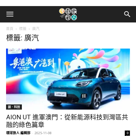
首頁
標籤
廣汽
標籤: 廣汽
談．科技
AION UT 進軍澳門：從新能源科技到灣區共
融的綠色篇章
環球旅人 編輯部
-
2025-11-08
0