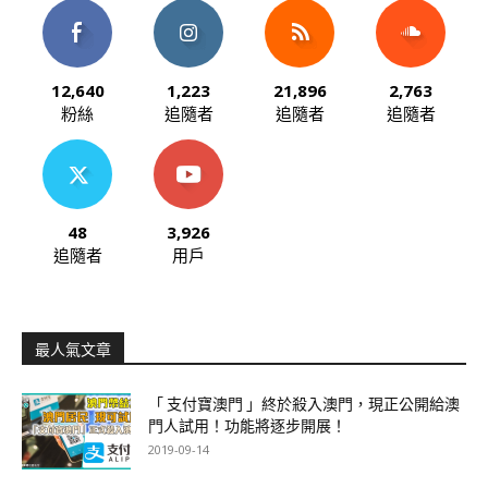
12,640
1,223
21,896
2,763
粉絲
追隨者
追隨者
追隨者
48
3,926
追隨者
用戶
最人氣文章
「 支付寶澳門 」終於殺入澳門，現正公開給澳
門人試用！功能將逐步開展！
2019-09-14