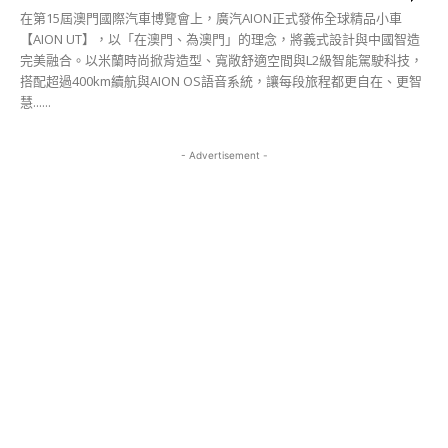
在第15屆澳門國際汽車博覽會上，廣汽AION正式發佈全球精品小車
【AION UT】，以「在澳門、為澳門」的理念，將義式設計與中國智造
完美融合。以米蘭時尚掀背造型、寬敞舒適空間與L2級智能駕駛科技，
搭配超過400km續航與AION OS語音系統，讓每段旅程都更自在、更智
慧......
- Advertisement -