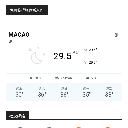
MACAO
晴
°
29.5
°
C
29.5
°
29.5
78 %
3.5kmh
6 %
週五
週六
週日
週一
週二
30
°
36
°
36
°
35
°
33
°
社交網絡