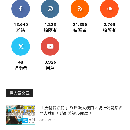
12,640
1,223
21,896
2,763
粉絲
追隨者
追隨者
追隨者
48
3,926
追隨者
用戶
最人氣文章
「 支付寶澳門 」終於殺入澳門，現正公開給澳
門人試用！功能將逐步開展！
2019-09-14