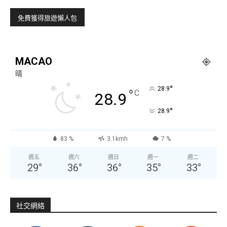
MACAO
晴
°
28.9
°
C
28.9
°
28.9
83 %
3.1kmh
7 %
週五
週六
週日
週一
週二
29
°
36
°
36
°
35
°
33
°
社交網絡