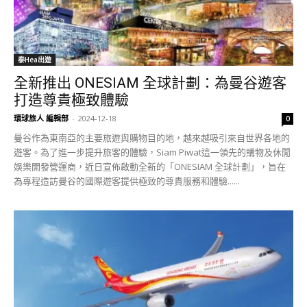
泰Hea出遊
全新推出 ONESIAM 全球計劃：為曼谷遊客
打造尊貴極致體驗
環球旅人 編輯部
-
2024-12-18
0
曼谷作為東南亞的主要旅遊與購物目的地，越來越吸引來自世界各地的
遊客。為了進一步提升旅客的體驗，Siam Piwat這一領先的購物及休閒
娛樂開發營運商，近日宣佈啟動全新的「ONESIAM 全球計劃」，旨在
為專程造訪曼谷的國際遊客提供極致的尊貴服務和體驗......