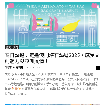
藝文‧澳門
春日藝遊：走進澳門塔石藝墟2025，感受文
創魅力與亞洲風情！
環球旅人 編輯部
-
2025-04-25
0
文青必訪、手作迷天堂，亞洲人氣文創市集「塔石藝墟」一連兩週
（4/24-27、5/1-4）在澳門塔石廣場熱鬧登場，雲集來自港澳台、日韓
馬泰等地超過200個原創攤位，手作小物、香氛好物、設計飾品與創意
美食
現場還有音樂表演＋60場創意手作坊等你參加，感受不一
樣的春日氛圍......