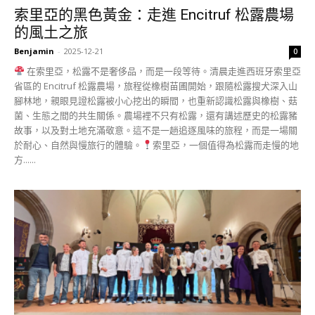
索里亞的黑色黃金：走進 Encitruf 松露農場
的風土之旅
Benjamin
-
2025-12-21
0
在索里亞，松露不是奢侈品，而是一段等待。清晨走進西班牙索里亞
省區的 Encitruf 松露農場，旅程從橡樹苗圃開始，跟隨松露搜犬深入山
腳林地，親眼見證松露被小心挖出的瞬間，也重新認識松露與橡樹、菇
菌、生態之間的共生關係。農場裡不只有松露，還有講述歷史的松露豬
故事，以及對土地充滿敬意。這不是一趟追逐風味的旅程，而是一場關
於耐心、自然與慢旅行的體驗。
索里亞，一個值得為松露而走慢的地
方......