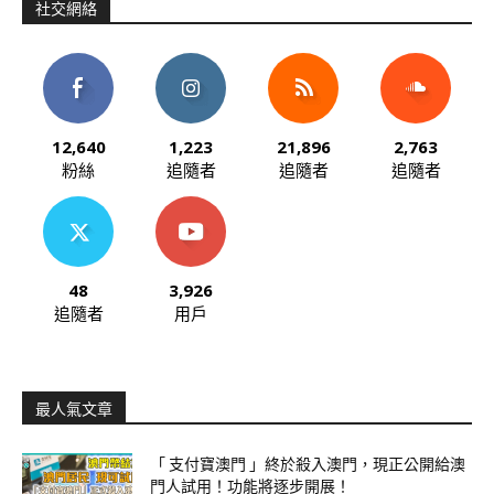
社交網絡
12,640
1,223
21,896
2,763
粉絲
追隨者
追隨者
追隨者
48
3,926
追隨者
用戶
最人氣文章
「 支付寶澳門 」終於殺入澳門，現正公開給澳
門人試用！功能將逐步開展！