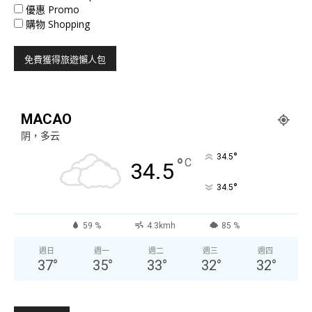
優惠 Promo
購物 Shopping
MACAO
阴，多云
°
34.5
°
C
34.5
°
34.5
59 %
4.3kmh
85 %
週日
週一
週二
週三
週四
37
°
35
°
33
°
32
°
32
°