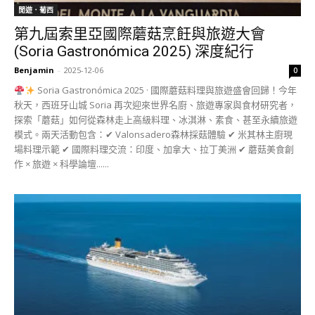
閒遊．葡西
第九屆索里亞國際蘑菇烹飪與旅遊大會
(Soria Gastronómica 2025) 深度紀行
Benjamin
-
2025-12-06
0
Soria Gastronómica 2025 · 國際蘑菇料理與旅遊盛會回歸！今年
秋天，西班牙山城 Soria 再次迎來世界名廚、旅遊專家與食材研究者，
探索「蘑菇」如何從森林走上高級料理、冰淇淋、素食、甚至永續旅遊
模式。兩天活動包含：✔ Valonsadero森林採菇體驗 ✔ 米其林主廚現
場料理示範 ✔ 國際料理交流：印度、加拿大、拉丁美洲 ✔ 蘑菇美食創
作 × 旅遊 × 科學論壇......