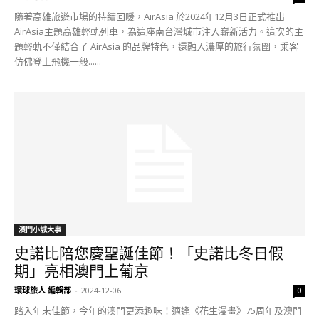
隨著高雄旅遊市場的持續回暖，AirAsia 於2024年12月3日正式推出
AirAsia主題高雄輕軌列車，為這座南台灣城市注入嶄新活力。這次的主
題輕軌不僅結合了 AirAsia 的品牌特色，還融入濃厚的旅行氛圍，乘客
仿佛登上飛機一般......
澳門小城大事
史諾比陪您慶聖誕佳節！「史諾比冬日假
期」亮相澳門上葡京
環球旅人 編輯部
-
2024-12-06
0
踏入年末佳節，今年的澳門更添趣味！適逢《花生漫畫》75周年及澳門