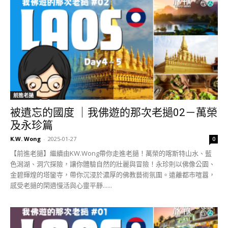
前進老撾
被遺忘的國度 ｜我佛遊的那次老撾02－萬榮
及永珍篇
K.W. Wong
-
2025-01-27
0
【前進老撾】繼續由KW.Wong帶你走進老撾！萬榮的喀斯特山水、藍
色潟湖、洞穴探險，讓你體驗自然的壯麗與冒險！永珍則以佛像公園、
金碧輝煌的塔鑾寺，帶你沉浸於濃厚的佛教藝術氛圍。遠離都市喧囂，
感受老撾的閑適慢活與心靈平靜......