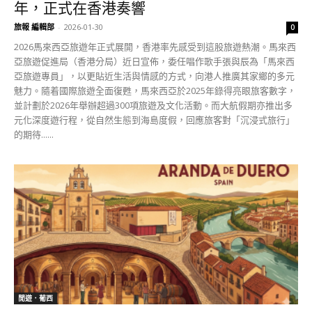
年，正式在香港奏響
旅報 編輯部
-
2026-01-30
0
2026馬來西亞旅遊年正式展開，香港率先感受到這股旅遊熱潮。馬來西
亞旅遊促進局（香港分局）近日宣佈，委任唱作歌手張與辰為「馬來西
亞旅遊專員」，以更貼近生活與情感的方式，向港人推廣其家鄉的多元
魅力。隨着國際旅遊全面復甦，馬來西亞於2025年錄得亮眼旅客數字，
並計劃於2026年舉辦超過300項旅遊及文化活動。而大航假期亦推出多
元化深度遊行程，從自然生態到海島度假，回應旅客對「沉浸式旅行」
的期待......
閒遊．葡西