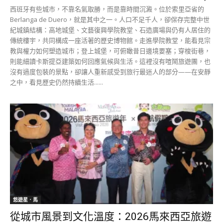
西班牙有些城市，不靠名氣取勝，而是靠時間沉澱。位於索里亞省的
Berlanga de Duero，就是其中之一。人口不足千人，卻保存完整中世
紀城鎮結構：高地城堡、文藝復興學院教堂、石造廣場與仍有人居住的
傳統樓宇，共同構成一座活著的歷史博物館。走進學院教堂，能看見宗
教與權力如何塑造城市；登上城堡，可俯瞰昔日邊境要塞；穿梭街巷，
則能細讀卡斯提亞建築如何回應氣候與生活。這裡沒有喧鬧旅遊團，也
沒有過度包裝的景點，卻讓人重新感受到旅行最迷人的部分——在安靜
之中，看見歷史仍然持續生活......
悠遊星．馬
從城市風景到文化溫度：2026馬來西亞旅遊