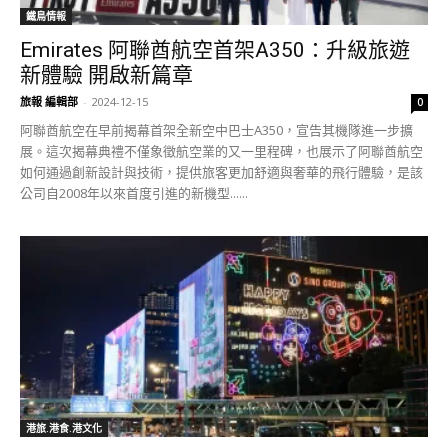
鐵鳥情報
Emirates 阿聯酋航空首架A350：升級旅遊
新體驗 開啟新篇章
旅報 編輯部
-
2024-12-15
0
阿聯酋航空在早前揭幕首架全新空中巴士A350，宣告其機隊進一步擴
展。這次揭幕典禮不僅象徵航空業的又一里程碑，也展示了阿聯酋航空
如何通過創新設計與技術，提供旅客更加舒適與奢華的飛行體驗，是該
公司自2008年以來首度引進的新機型......
港旅.港食.港文化