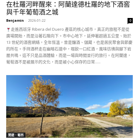
在杜羅河畔醒來：阿蘭達德杜羅的地下酒窖
與千年葡萄酒之城
Benjamin
-
2026-01-22
0
走進西班牙 Ribera del Duero 產區的核心城市，真正的旅程不是從
廣場開始，而是沿著石階向下。市中心地下，延伸著超過五公里、始於
13 世紀的酒窖網絡，全年恆溫，曾是釀酒、儲藏，也是居民聚會與節慶
的所在。手持酒杯走在幽暗石道中，啜飲一口紅酒，風味彷彿與腳下岩
層共鳴。這不只是品酒體驗，而是一場與時間並行的旅行。在阿蘭達，
葡萄酒不是被展示的文化，而是被小心保存的日常......
閒遊．葡西