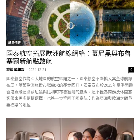
鐵鳥情報
國泰航空拓展歐洲航線網絡：慕尼黑與布魯
塞爾新航點啟航
旅報 編輯部
-
2024-12-21
0
國泰航空作為亞太地區的航空樞紐之一，國泰航空不斷擴大其全球航線
布局。隨著歐洲旅遊市場需求的逐步回升，國泰宣布於2025年夏季開通
香港直飛德國慕尼黑與比利時布魯塞爾的航線。這不僅為商務及休閒旅
客帶來更多便捷選擇，也進一步鞏固了國泰航空作為亞洲與歐洲之間重
要橋梁的地位......