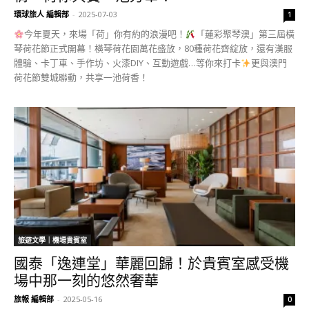
環球旅人 編輯部
-
2025-07-03
1
今年夏天，來場「荷」你有約的浪漫吧！
「蓮彩聚琴澳」第三屆橫
琴荷花節正式開幕！橫琴荷花園萬花盛放，80種荷花齊綻放，還有漢服
體驗、卡丁車、手作坊、火漆DIY、互動遊戲…等你來打卡
更與澳門
荷花節雙城聯動，共享一池荷香！
旅遊文學｜機場貴賓室
國泰「逸連堂」華麗回歸！於貴賓室感受機
場中那一刻的悠然奢華
旅報 編輯部
-
2025-05-16
0