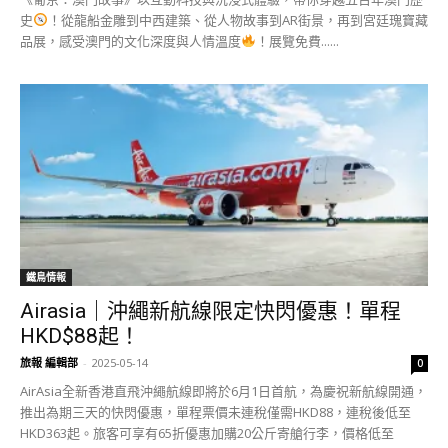
史
！從龍船金雕到中西建築、從人物故事到AR街景，再到宮廷瑰寶藏
品展，感受澳門的文化深度與人情溫度
！展覽免費......
鐵鳥情報
Airasia｜沖繩新航線限定快閃優惠！單程
HKD$88起！
旅報 編輯部
-
2025-05-14
0
AirAsia全新香港直飛沖繩航線即將於6月1日首航，為慶祝新航線開通，
推出為期三天的快閃優惠，單程票價未連稅僅需HKD88，連稅後低至
HKD363起。​​旅客可享有65折優惠加購20公斤寄艙行李，價格低至