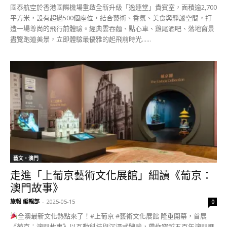
國泰航空於香港國際機場重啟全新升級「逸連堂」貴賓室，面積逾2,700
平方米，設有超過500個座位，結合藝術、香氛、美食與靜謐空間，打
造一場尊尚的飛行前體驗。經典雲吞麵、點心車、雞尾酒吧、落地窗景
盡覽跑道美景，立即體驗最優雅的起飛前時光......
藝文‧澳門
走進「上葡京藝術文化展館」細讀《葡京：
澳門故事》
旅報 編輯部
-
2025-05-15
0
全澳最新文化熱點來了！#上葡京 #藝術文化展館 隆重開幕，首展
《葡京：澳門故事》以互動科技與沉浸式體驗，帶你穿越五百年澳門歷