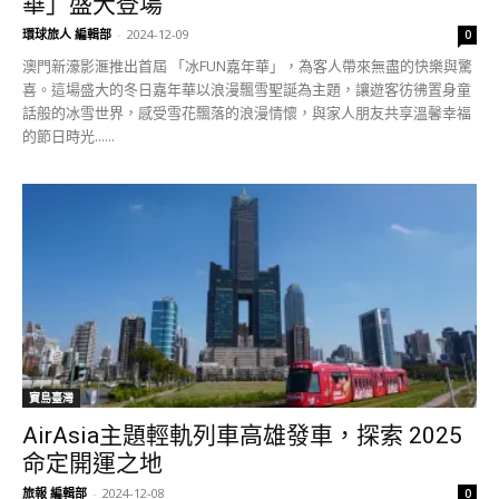
華」盛大登場
環球旅人 編輯部
-
2024-12-09
0
澳門新濠影滙推出首屆 「冰FUN嘉年華」，為客人帶來無盡的快樂與驚
喜。這場盛大的冬日嘉年華以浪漫飄雪聖誕為主題，讓遊客彷彿置身童
話般的冰雪世界，感受雪花飄落的浪漫情懷，與家人朋友共享溫馨幸福
的節日時光......
寶島臺灣
AirAsia主題輕軌列車高雄發車，探索 2025
命定開運之地
旅報 編輯部
-
2024-12-08
0