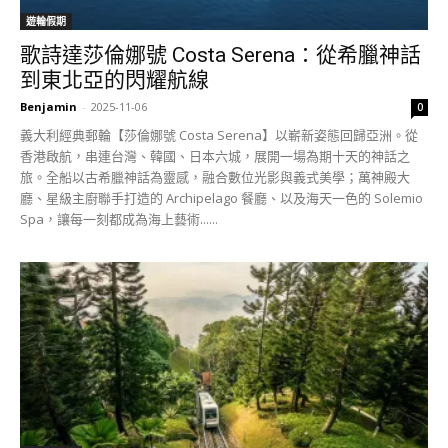
遊輪假期
歌詩達莎倫娜號 Costa Serena：從希臘神話
到東北亞的閃耀航線
Benjamin
-
2025-11-06
0
義大利經典郵輪【莎倫娜號 Costa Serena】以嶄新姿態回歸亞洲。從
香港啟航，串連台灣、韓國、日本六城，展開一場為期十天的神話之
旅。全船以古希臘神話為靈感，融合數位光影與義式美學；萬神殿大
廳、星級主廚聯手打造的 Archipelago 餐廳、以及海天一色的 Solemio
Spa，讓每一刻都成為海上藝術......