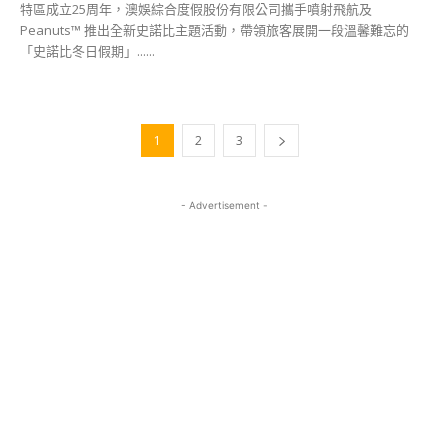
特區成立25周年，澳娛綜合度假股份有限公司攜手噴射飛航及
Peanuts™ 推出全新史諾比主題活動，帶領旅客展開一段溫馨難忘的
「史諾比冬日假期」......
1
2
3
- Advertisement -