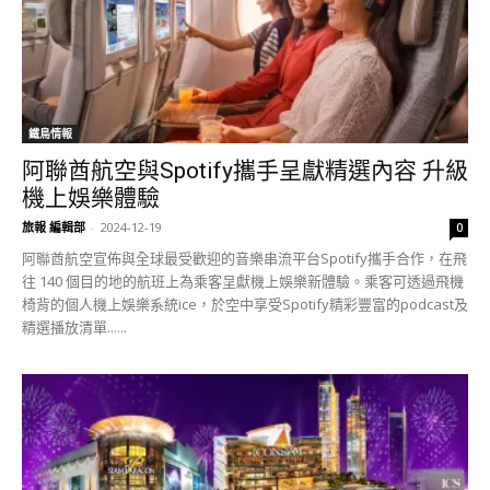
鐵鳥情報
阿聯酋航空與Spotify攜手呈獻精選內容 升級
機上娛樂體驗
旅報 編輯部
-
2024-12-19
0
阿聯酋航空宣佈與全球最受歡迎的音樂串流平台Spotify攜手合作，在飛
往 140 個目的地的航班上為乘客呈獻機上娛樂新體驗。乘客可透過飛機
椅背的個人機上娛樂系統ice，於空中享受Spotify精彩豐富的podcast及
精選播放清單......