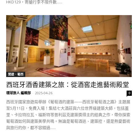
HKD129，寄艙行李不限件數......
閒遊．葡西
西班牙酒香建築之旅：從酒窖走進藝術殿堂
環球旅人 編輯部
-
2025-04-26
0
西班牙國家旅遊局舉辦《葡萄酒的建築——西班牙葡萄酒之路》主題展
至5月11日，免費入場！集結七大酒莊與六位世界級建築大師，包括蓋
里、卡拉特拉瓦、福斯特等普利茲克建築獎得主的經典之作，帶你探索
葡萄酒如何與建築美學共鳴。無論是葡萄酒迷、建築控，還是熱愛藝術
與旅行的你，都不容錯過......