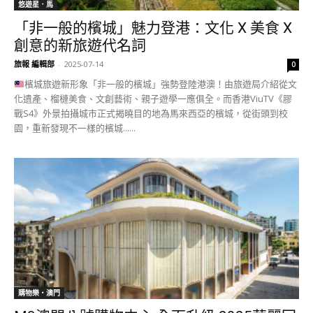
悠遊星．馬
「非一般的檳城」魅力登港：文化 X 美食 X
創意的新旅遊代名詞
旅報 編輯部
-
2025-07-14
0
檳城旅遊新形象「非一般的檳城」強勢登陸港澳！由旅遊局介紹從文
化遺產、榴槤美食、文創藝術、親子遊學一應俱全。而香港ViuTV《膠
戰S4》外景拍攝城市正式揭曉目的地為馬來西亞的檳城，從街頭到校
園，重新發現不一樣的檳城......
購物樂‧澳門