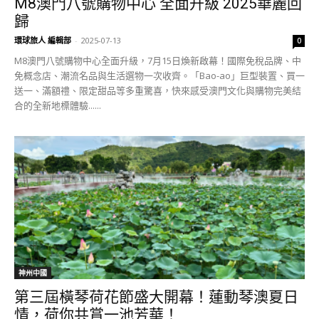
M8澳門八號購物中心 全面升級 2025華麗回
歸
環球旅人 編輯部
-
2025-07-13
0
M8澳門八號購物中心全面升級，7月15日煥新啟幕！國際免稅品牌、中
免概念店、潮流名品與生活選物一次收齊。「Bao-ao」巨型裝置、買一
送一、滿額禮、限定甜品等多重驚喜，快來感受澳門文化與購物完美結
合的全新地標體驗......
神州中國
第三屆橫琴荷花節盛大開幕！蓮動琴澳夏日
情，荷你共賞一池芳華！