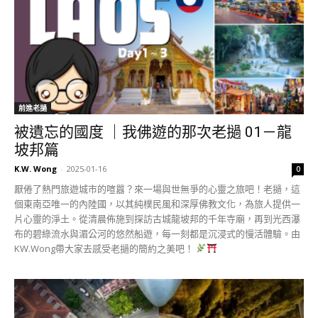
前進老撾
被遺忘的國度 ｜我佛遊的那次老撾 01－龍
坡邦篇
K.W. Wong
-
2025-01-16
0
厭倦了熱門旅遊城市的喧囂？來一場與世無爭的心靈之旅吧！老撾，這
個東南亞唯一的內陸國，以其純樸民風和深厚佛教文化，為旅人提供一
片心靈的淨土。從清晨佈施到探訪古城龍坡邦的千年寺廟，再到光西瀑
布的碧綠流水與湄公河的悠然船遊，每一刻都是沉浸式的慢活體驗。由
KW.Wong帶大家去感受老撾的簡約之美吧！