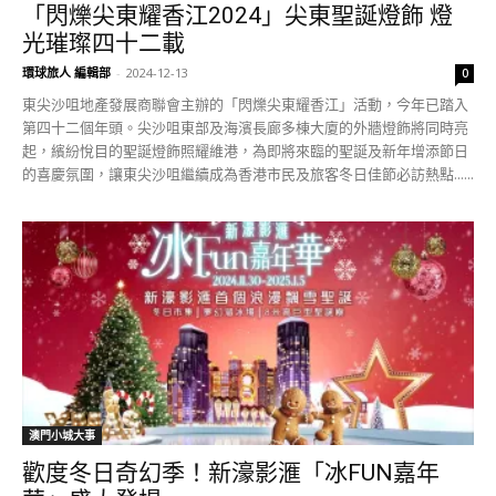
「閃爍尖東耀香江2024」尖東聖誕燈飾 燈
光璀璨四十二載
環球旅人 編輯部
-
2024-12-13
0
東尖沙咀地產發展商聯會主辦的「閃爍尖東耀香江」活動，今年已踏入
第四十二個年頭。尖沙咀東部及海濱長廊多棟大廈的外牆燈飾將同時亮
起，繽紛悅目的聖誕燈飾照耀維港，為即將來臨的聖誕及新年增添節日
的喜慶氛圍，讓東尖沙咀繼續成為香港市民及旅客冬日佳節必訪熱點......
澳門小城大事
歡度冬日奇幻季！新濠影滙「冰FUN嘉年