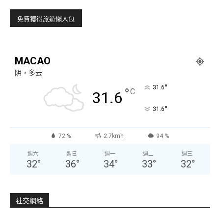
MACAO
阴，多云
°
31.6
°
C
31.6
°
31.6
72 %
2.7kmh
94 %
週六
週日
週一
週二
週三
32
°
36
°
34
°
33
°
32
°
社交網絡