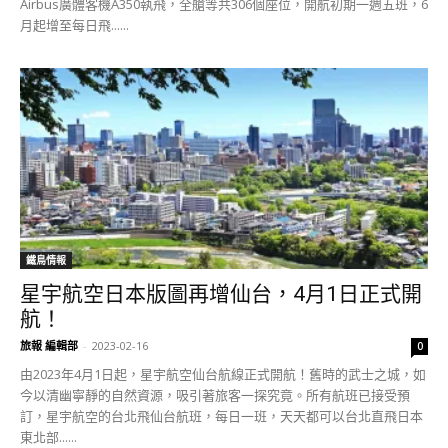
Airbus廣體客機A350執飛，全艙等共306個座位，開航初期一週五班，6
月起增至每日飛......
鐵鳥情報
星宇航空日本版圖再增仙台，4月1日正式開
航！
旅報 編輯部
-
2023-02-16
0
由2023年4月​1日起，星宇航空仙台航線正式開航！舊時的武士之城，如
今以清幽寧靜的自然資源，吸引著旅客一探究竟。所有航班已接受預
訂，星宇航空的台北飛仙台航班，每日一班，天天都可以台北直飛日本
東北部......