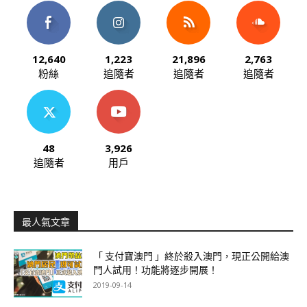
12,640
1,223
21,896
2,763
粉絲
追隨者
追隨者
追隨者
48
3,926
追隨者
用戶
最人氣文章
「 支付寶澳門 」終於殺入澳門，現正公開給澳
門人試用！功能將逐步開展！
2019-09-14