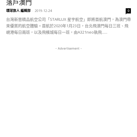
落戶澳門
環球旅人 編輯部
-
2019-12-24
0
台灣新晉精品航空公司「STARLUX 星宇航空」即將首航澳門，為澳門帶
來優質的航空體驗。首航於2020年1月23日，台北飛澳門每日三班、飛
峴港每日兩班，以及飛檳城每日一班，由A321neo執飛......
- Advertisement -