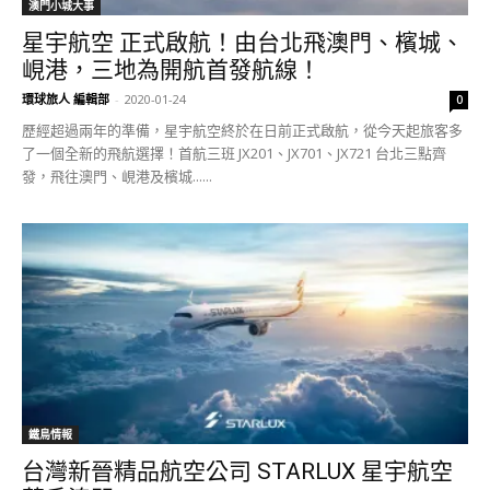
澳門小城大事
星宇航空 正式啟航！由台北飛澳門、檳城、
峴港，三地為開航首發航線！
環球旅人 編輯部
-
2020-01-24
0
歷經超過兩年的準備，星宇航空終於在日前正式啟航，從今天起旅客多
了一個全新的飛航選擇！首航三班 JX201、JX701、JX721 台北三點齊
發，飛往澳門、峴港及檳城......
鐵鳥情報
台灣新晉精品航空公司 STARLUX 星宇航空