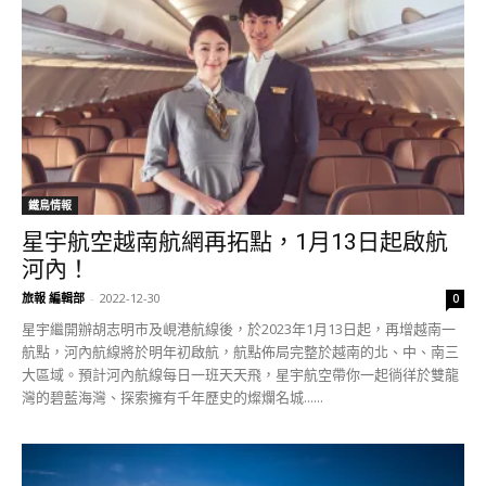
鐵鳥情報
星宇航空越南航網再拓點，1月13日起啟航
河內！
旅報 編輯部
-
2022-12-30
0
星宇繼開辦胡志明市及峴港航線後，於2023年​1​月13​日起，再增越南一
航點，河內航線將於明年初啟航，航點佈局完整於越南的北、中、南三
大區域。預計河內航線每日一班天天飛，星宇航空帶你一起徜徉於雙龍
灣的碧藍海灣、探索擁有千年歷史的燦爛名城......