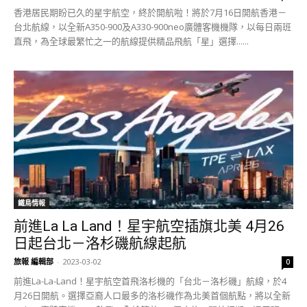
香港居民期盼已久的星宇航空，終於開航啦！將於7月16日開航香港－
台北航線，以全新A350-900及A330-900neo廣體客機機隊，以每日兩班
直飛，為全球最繁忙之一的航線提供精品飛航「星」選擇......
鐵鳥情報
前進La La Land！星宇航空插旗北美 4月26
日起台北－洛杉磯航線起航
旅報 編輯部
-
2023-03-02
0
前進La-La-Land！星宇航空首飛洛杉機的「台北－洛杉磯」航線，於4
月26日開航。選擇亞裔人口最多的洛杉磯作為北美首個航點，將以全新