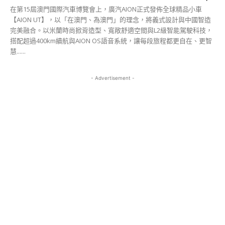
在第15屆澳門國際汽車博覽會上，廣汽AION正式發佈全球精品小車
【AION UT】，以「在澳門、為澳門」的理念，將義式設計與中國智造
完美融合。以米蘭時尚掀背造型、寬敞舒適空間與L2級智能駕駛科技，
搭配超過400km續航與AION OS語音系統，讓每段旅程都更自在、更智
慧......
- Advertisement -