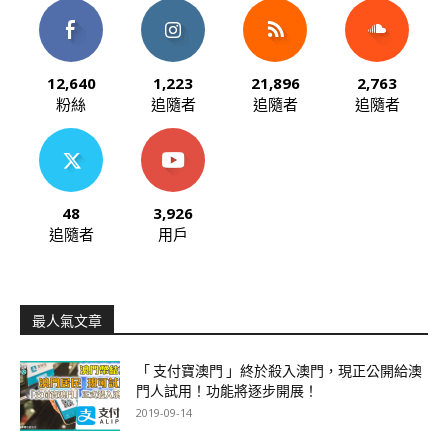
12,640
1,223
21,896
2,763
粉絲
追隨者
追隨者
追隨者
48
3,926
追隨者
用戶
最人氣文章
「 支付寶澳門 」終於殺入澳門，現正公開給澳
門人試用！功能將逐步開展！
2019-09-14