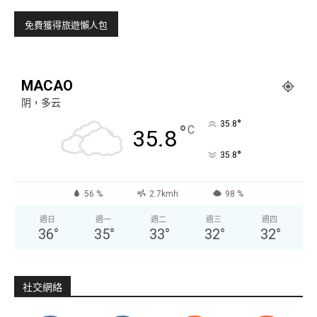
MACAO
阴，多云
°
35.8
°
C
35.8
°
35.8
56 %
2.7kmh
98 %
週日
週一
週二
週三
週四
36
°
35
°
33
°
32
°
32
°
社交網絡