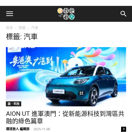
首頁
標籤
汽車
標籤: 汽車
談．科技
AION UT 進軍澳門：從新能源科技到灣區共
融的綠色篇章
環球旅人 編輯部
-
2025-11-08
0