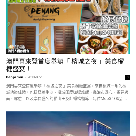
澳門人講飲講食
澳門喜來登首度舉辦「 檳城之夜 」美食榴
槤盛宴！
Benjamin
-
2019-07-10
0
澳門喜來登首度舉辦「 檳城之夜 」美食榴槤盛宴，來自檳城一系列檳
城地道佳餚，包括亞參喇沙、檳城印度咖哩雜飯、喬治市點心、福建蝦
面、囉惹，以及享負盛名的貓山王及紅蝦榴槤等，每位Mop$438起......