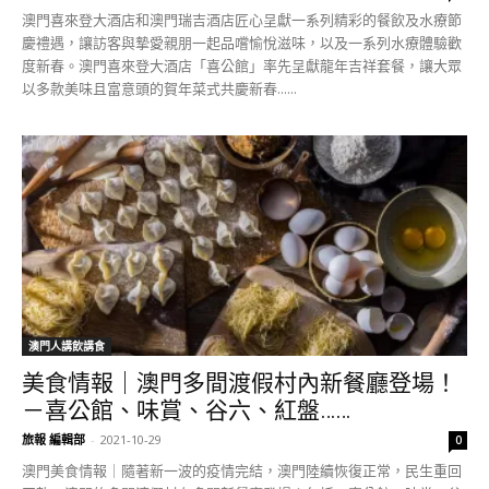
澳門喜來登大酒店和澳門瑞吉酒店匠心呈獻一系列精彩的餐飲及水療節
慶禮遇，讓訪客與摯愛親朋一起品嚐愉悅滋味，以及一系列水療體驗歡
度新春。澳門喜來登大酒店「喜公館」率先呈獻龍年吉祥套餐，讓大眾
以多款美味且富意頭的賀年菜式共慶新春......
澳門人講飲講食
美食情報｜澳門多間渡假村內新餐廳登場！
－喜公館、味賞、谷六、紅盤……
旅報 編輯部
-
2021-10-29
0
澳門美食情報｜隨著新一波的疫情完結，澳門陸續恢復正常，民生重回