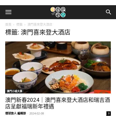
首頁
標籤
澳門喜來登大酒店
標籤: 澳門喜來登大酒店
澳門小城大事
澳門新春2024｜澳門喜來登大酒店和瑞吉酒
店呈獻福瑞新年禮遇
環球旅人 編輯部
-
2024-02-08
0