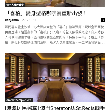
澳門人講飲講食
「喜柏」變身型格咖啡廳重新出發！
Benjamin
-
2017-12-18
0
澳門喜來登金沙城中心大酒店大堂的「喜柏」咖啡酒廊，現以全新面貌
再度登場。經過翻新的「喜柏」引入嶄新的全天候餐飲概念，白天時客
人可享用健康早餐、亞洲風味麵飯或悠閒的「特色下午茶」；晚上「喜
柏」將化身成舒適休閒的酒吧，為客人供應雞尾酒、手工啤酒等飲品......
Aromatherapy／SPA
[港澳居民獨享] 澳門Sheraton與St.Regis聯手