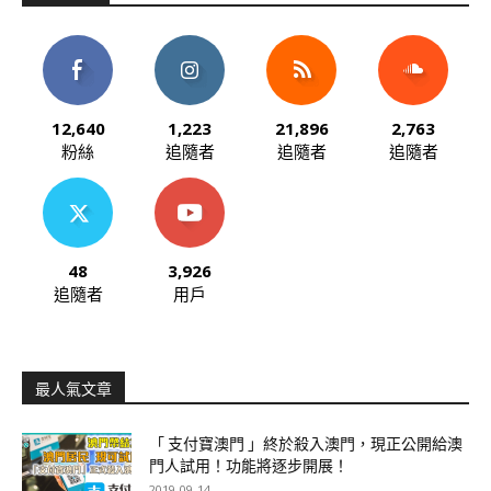
12,640
1,223
21,896
2,763
粉絲
追隨者
追隨者
追隨者
48
3,926
追隨者
用戶
最人氣文章
「 支付寶澳門 」終於殺入澳門，現正公開給澳
門人試用！功能將逐步開展！
2019-09-14