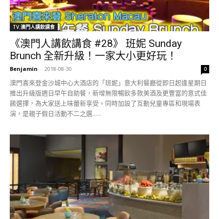
TV.澳門人講飲講食
《澳門人講飲講食 #28》 班妮 Sunday
Brunch 全新升級！一家大小更好玩！
Benjamin
-
2018-08-30
0
澳門喜來登金沙城中心大酒店的「班妮」意大利餐廳從即日起逢星期日
推出升級版週日早午自助餐，新增無限暢飲多款美酒及更豐富的意式佳
餚選擇，為大家送上味蕾新享受。同時加設了互動兒童專區和現場表
演，是親子假日活動不二之選......