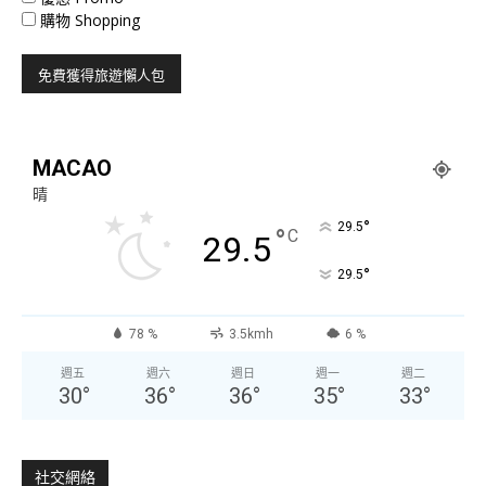
購物 Shopping
MACAO
晴
°
29.5
°
C
29.5
°
29.5
78 %
3.5kmh
6 %
週五
週六
週日
週一
週二
30
°
36
°
36
°
35
°
33
°
社交網絡