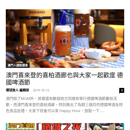
澳門人講飲講食
澳門喜來登的喜柏酒廊也與大家一起歡度 德
國啤酒節
環球旅人 編輯部
-
2019-10-12
0
澳門除了MGM外，其實還有數個地方同樣有舉行德國啤酒節慶祝活
動，而澳門喜來登的喜柏酒廊，特別推出了為期三個月的德國啤酒及特
色食品巡禮，大家下班後可以來 Happy Hour，放鬆一下......