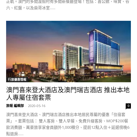
正軌。澳門的多間渡假村有多間新餐廳登場！包括：喜公館、味賞、谷
六、紅盤，以及燊哥冰室......
行旅優惠情報
澳門喜來登大酒店及澳門瑞吉酒店 推出本地
人專屬住宿套票
旅報 編輯部
-
2020-05-16
0
澳門喜來登大酒店、澳門瑞吉酒店推出本地居民尊屬的優惠「住宿套
票」。套票包括： 雙人客房、雙人早餐、免費升級客房、MOP$200餐
飲消費額、萬豪旅享家會員額外1,000積分、提前12點入住＋延遲傍晚6
點退房......