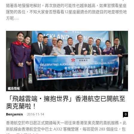
隨著各地慢慢地解封，再次旅遊的可能性也越來越高，如果習慣看星座
運勢的各位，不知大家會否想看看12星座最適合的旅遊目的地是哪些地
方呢......
鐵鳥情報
「飛越雲端‧擁抱世界」香港航空已開航至
奧克蘭啦！
Benjamin
-
2016-11-14
0
香港航空於昨日起正式開通每天一班往來香港至奧克蘭的直航服務。此
新航線由香港航空空中巴士 A332 客機營運，每班提供 283 個座位，包