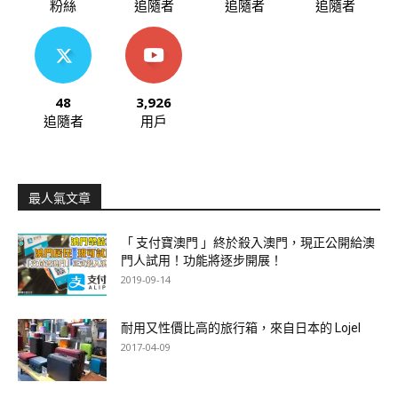
粉絲
追隨者
追隨者
追隨者
48
3,926
追隨者
用戶
最人氣文章
「 支付寶澳門 」終於殺入澳門，現正公開給澳
門人試用！功能將逐步開展！
2019-09-14
耐用又性價比高的旅行箱，來自日本的 Lojel
2017-04-09