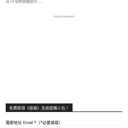
括 24 個商務艙座位......
- Advertisement -
免費取得《旅報》及旅遊懶人包！
電郵地址 Email
*（*必要填寫）