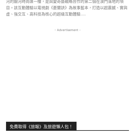
河的銀河時尚匯一樓，是與愛奇藝戰略合作的第二個在澳門落地的項
目。該互動體驗以電視劇《蒼蘭訣》為故事藍本，打造以超震撼、實與
虛、強交互、高科技為核心的超級互動體驗......
- Advertisement -
免費取得《旅報》及旅遊懶人包！