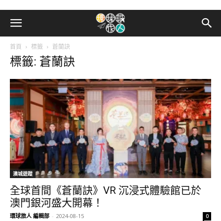
首頁
標籤
蒼蘭訣
標籤: 蒼蘭訣
澳城遊蹤
全球首間《蒼蘭訣》VR 沉浸式體驗館已於
澳門銀河盛大開幕！
環球旅人 編輯部
-
2024-08-15
0