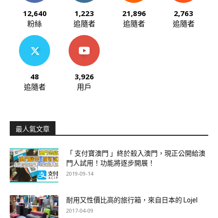
12,640
1,223
21,896
2,763
粉絲
追隨者
追隨者
追隨者
48
3,926
追隨者
用戶
最人氣文章
「 支付寶澳門 」終於殺入澳門，現正公開給澳
門人試用！功能將逐步開展！
2019-09-14
耐用又性價比高的旅行箱，來自日本的 Lojel
2017-04-09