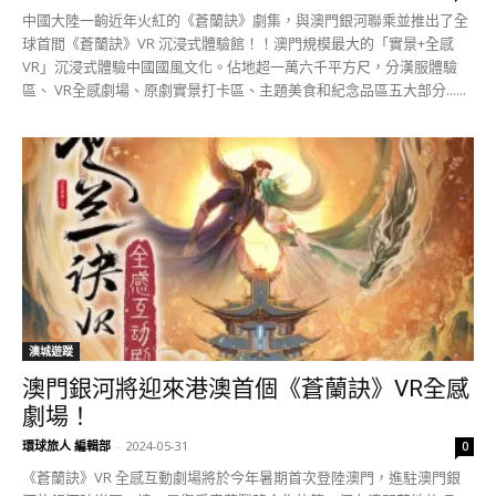
中國大陸一齣近年火紅的《蒼蘭訣》劇集，與澳門銀河聯乘並推出了全
球首間《蒼蘭訣》VR 沉浸式體驗館！！澳門規模最大的「實景+全感
VR」沉浸式體驗中國國風文化。佔地超一萬六千平方尺，分漢服體驗
區、 VR全感劇場、原劇實景打卡區、主題美食和紀念品區五大部分......
澳城遊蹤
澳門銀河將迎來港澳首個《蒼蘭訣》VR全感
劇場！
環球旅人 編輯部
-
2024-05-31
0
《蒼蘭訣》VR 全感互動劇場將於今年暑期首次登陸澳門，進駐澳門銀