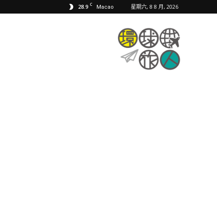
C
28.9
星期六, 8 8 月, 2026
Macao
環
球
旅
人