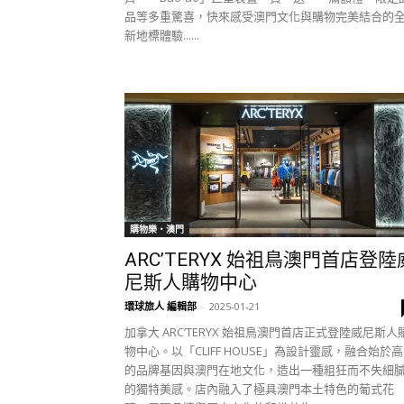
品等多重驚喜，快來感受澳門文化與購物完美結合的
新地標體驗......
購物樂‧澳門
ARC’TERYX 始祖鳥澳門首店登陸
尼斯人購物中心
環球旅人 編輯部
-
2025-01-21
加拿大 ARC’TERYX 始祖鳥澳門首店正式登陸威尼斯人
物中心。以「CLIFF HOUSE」為設計靈感，融合始於
的品牌基因與澳門在地文化，造出一種粗狂而不失細
的獨特美感。店內融入了極具澳門本土特色的葡式花