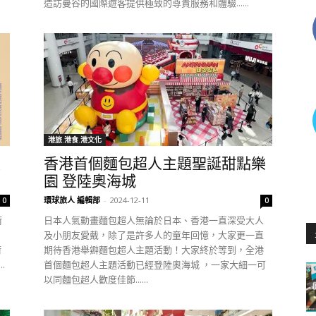
造訪曼谷的國際遊客提供極致的尊貴服務和體驗......
港旅.港食.港文化
限
香港首個麵包超人主題聖誕甜點樂
園 登陸奧海城
環球旅人 編輯部
-
2024-12-11
0
0
術
日本人氣動畫麵包超人無論於日本、香港一直深受大人
及小朋友愛戴，除了是許多人的童年回憶，大家更一直
術
期待香港舉辧麵包超人主題活動！大家終於等到，全港
.
首個麵包超人主題活動已經登陸奧海城 ，一家大細一可
以同麵包超人歡度佳節......