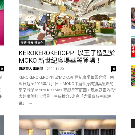
港旅.港食.港文化
KEROKEROKEROPPI 以王子造型於
MOKO 新世紀廣場華麗登場！
環球旅人 編輯部
-
2024-11-20
0
0
誕
KEROKEROKEROPPI 於MOKO新世紀廣場華麗登場！由
自
即日起至2025年1月1日，MOKO中庭化身成別具氣派的
魔
皇室城堡 Merry KissMas 聖誕皇室庭園，瑰麗庭園內的5
不
大超唯美打卡場景，星級推介5米高「光鑽寶石皇冠寢
室」......