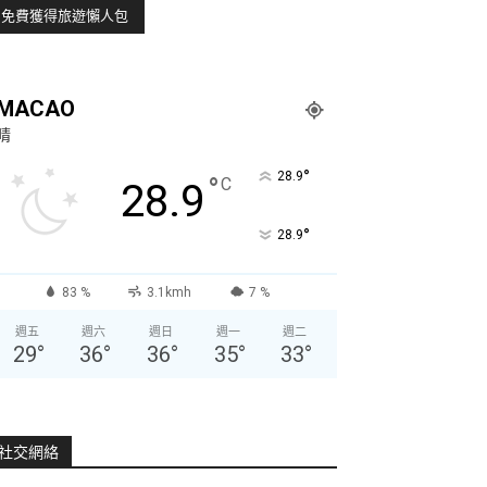
MACAO
晴
°
28.9
°
C
28.9
°
28.9
83 %
3.1kmh
7 %
週五
週六
週日
週一
週二
29
°
36
°
36
°
35
°
33
°
社交網絡