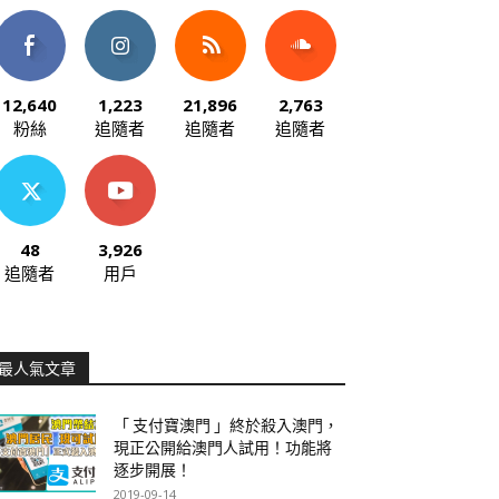
12,640
1,223
21,896
2,763
粉絲
追隨者
追隨者
追隨者
48
3,926
追隨者
用戶
最人氣文章
「 支付寶澳門 」終於殺入澳門，
現正公開給澳門人試用！功能將
逐步開展！
2019-09-14