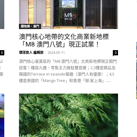
購物樂‧澳門
澳門核心地帶的文化商業新地標
「M8 澳門八號」現正試業！
環球旅人 編輯部
-
2024-09-11
0
0
將以
澳門核心蛋黃區的「M8 澳門八號」文商新地標現正開門
澳
迎客！樓高九層，零售主力進駐雙首層；2,3樓是精品及
職業
韓國的Terrace in seaside餐廳（澳門人有優惠）；4,5
樓是泰國的「Mango Tree」和香港「御·家上海」......