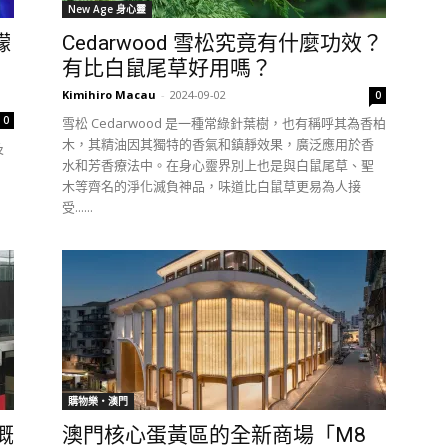
New Age 身心靈
幪
Cedarwood 雪松究竟有什麼功效？
有比白鼠尾草好用嗎？
Kimihiro Macau
-
2024-09-02
0
0
雪松 Cedarwood 是一種常綠針葉樹，也有稱呼其為香柏
木，其精油因其獨特的香氣和鎮靜效果，廣泛應用於香
及
水和芳香療法中。在身心靈界別上也是與白鼠尾草、聖
木等齊名的淨化滅負神品，味道比白鼠草更易為人接
受......
購物樂‧澳門
概
澳門核心蛋黃區的全新商場「M8