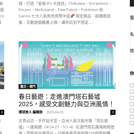
 系
城，打造「星級 IPs 大放送」Chiikawa、Doraemon、
，還
Frozen、Mofusand、Paw Patrol、Pokémon 和
ro
Sanrio 七大人氣角色齊聚中庭
限定精品、超療癒扭
電
首
蛋、互動遊戲輪番上陣，讓你玩到不想走......
名
姓
你
藝文‧澳門
春日藝遊：走進澳門塔石藝墟
2025，感受文創魅力與亞洲風情！
環球旅人 編輯部
-
2025-04-25
0
0
國
文青必訪、手作迷天堂，亞洲人氣文創市集「塔石藝
收
墟」一連兩週（4/24-27、5/1-4）在澳門塔石廣場熱鬧登
甜
場，雲集來自港澳台、日韓馬泰等地超過200個原創攤