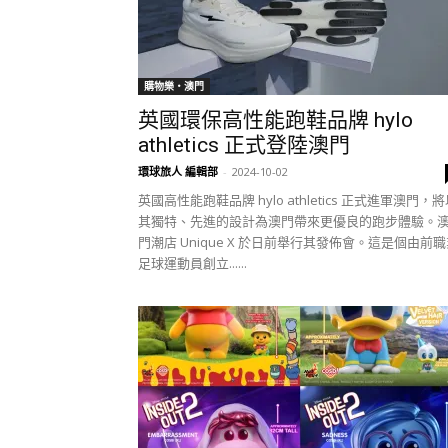
購物樂‧澳門
英國環保高性能跑鞋品牌 hylo
athletics 正式登陸澳門
環球旅人 編輯部
-
2024-10-02
英國高性能跑鞋品牌 hylo athletics 正式進軍澳門，
其獨特、先進的設計為澳門帶來更優良的跑步體驗。
門潮店 Unique X 於日前舉行其發佈會。這是個由前
足球運動員創立......