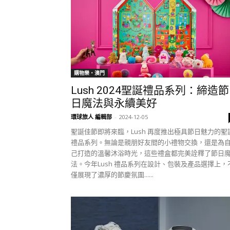
購物樂‧澳門
Lush 2024聖誕禮品系列：締造節
日魔法與永續美好
環球旅人 編輯部
-
2024-12-05
聖誕佳節即將來臨，Lush 再度推出極具節日魅力的聖
禮品系列。無論是親朋好友間的小禮物交換，還是為
己打造的溫馨沐浴時光，這些禮盒都完美詮釋了節日
法。今年Lush 禮品系列在設計、包裝及產品選擇上，
僅展現了濃厚的節慶氛圍......