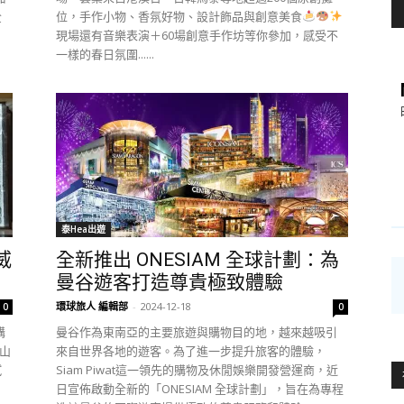
全
位，手作小物、香氛好物、設計飾品與創意美食
現場還有音樂表演＋60場創意手作坊等你參加，感受不
一樣的春日氛圍......
泰Hea出遊
威
全新推出 ONESIAM 全球計劃：為
曼谷遊客打造尊貴極致體驗
環球旅人 編輯部
-
2024-12-18
0
0
購
曼谷作為東南亞的主要旅遊與購物目的地，越來越吸引
高山
來自世界各地的遊客。為了進一步提升旅客的體驗，
膩
Siam Piwat這一領先的購物及休閒娛樂開發營運商，近
日宣佈啟動全新的「ONESIAM 全球計劃」，旨在為專程