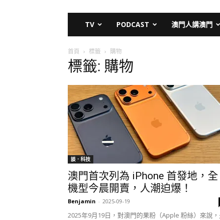
TV
PODCAST
澳門人講澳門
首頁
標籤
購物
標籤: 購物
談．科技
澳門首次列為 iPhone 首發地，全
機型今晨開賣，人潮迫爆！
Benjamin
-
2025-09-19
2025年9月19日，對澳門的果粉（Apple 粉絲）來說