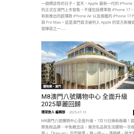
一個標誌性的日子。當天，Apple 最新一代的 iPhone
列正式在澳門上市發售，不僅包括標準款 iPhone 17
有新推出的超薄款 iPhone Air 以及旗艦的 iPhone 17 P
與 Pro Max。這是澳門首次被列入 Apple 的官方新機
發陣容之一......
購物樂‧澳門
M8澳門八號購物中心 全面升級
2025華麗回歸
環球旅人 編輯部
-
2025-07-13
M8澳門八號購物中心全面升級，7月15日煥新啟幕！
際免稅品牌、中免概念店、潮流名品與生活選物一次
齊。「Bao-ao」巨型裝置、買一送一、滿額禮、限定