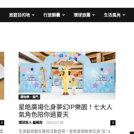
旅遊目的地
行旅錦囊
環球旅團
生活風尚
購物樂‧澳門
星皓廣場化身夢幻IP樂園！七大人
氣角色陪你過夏天
環球旅人 編輯部
-
2025-07-28
0
0
，是
全澳最萌最狂暑假活動登場！星皓廣場聯乘玩具“反”斗