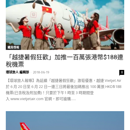
鐵鳥情報
「越捷暑假狂歡」加推一百萬張港幣$188連
稅機票
環球旅人 編輯部
-
2018-06-19
0
【環球旅人報導】為延續「越捷暑假狂歡」激筍優惠，越捷 Vietjet Air
於 6 月 20 日至 6 月 22 日一連三日將最後加碼推出 100 萬張 HKD$188
機票(已含稅及附加費)！只要於下午1 時至 3 時期間登
入 www.vietjetair.com 官網，即可搶購......