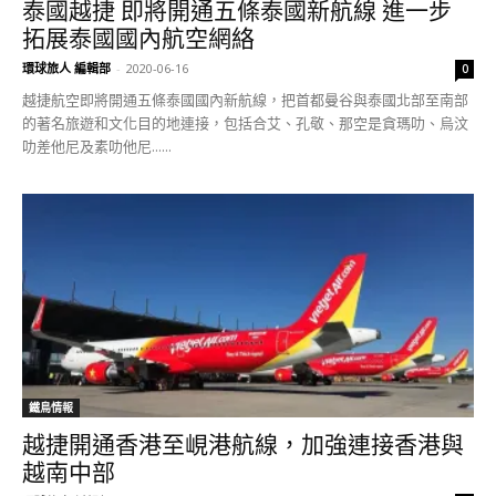
泰國越捷 即將開通五條泰國新航線 進一步
拓展泰國國內航空網絡
環球旅人 編輯部
-
2020-06-16
0
越捷航空即將開通五條泰國國內新航線，把首都曼谷與泰國北部至南部
的著名旅遊和文化目的地連接，包括合艾、孔敬、那空是貪瑪叻、烏汶
叻差他尼及素叻他尼......
鐵鳥情報
越捷開通香港至峴港航線，加強連接香港與
越南中部