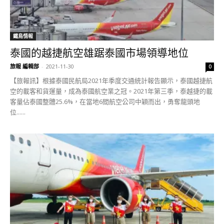
鐵鳥情報
泰國的越捷航空雄踞泰國市場領導地位
旅報 編輯部
-
2021-11-30
0
【旅報訊】根據泰國民航局2021年季度交通統計報告顯示，泰國越捷航
空的載客和貨運量，成為泰國航空業之冠。2021年第三季，泰越捷的載
客量佔泰國整體25.6%，在當地6間航空公司中穎而出，勇奪龍頭地
位......