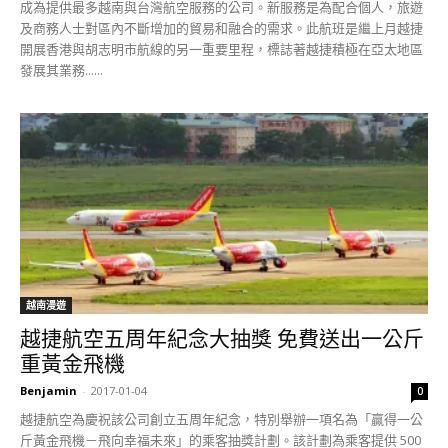
成為提供最多越南與台灣航空服務的公司。新服務是為配合個人，旅遊
及商務人士對區內不斷增加的貿易和融合的需求。此航班是繼上月越捷
開展香港與胡志明市航線的另一重要里程，標誌著越捷積極在亞太地區
發展其業務......
越南漫遊
越捷航空五周年紀念大抽獎 免費送出一公斤
重黃金飛機
Benjamin
-
2017-01-04
0
越捷航空為慶祝該公司創立五周年紀念，特別舉辦一項名為「贏得一公
斤黃金飛機－飛向幸福未來」的乘客抽獎計劃。該計劃為乘客提供 500