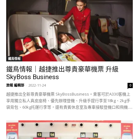
鐵鳥情報
鐵鳥情報｜越捷推出尊貴豪華機票 升級
SkyBoss Business
旅報 編輯部
-
2022-11-24
0
越捷推出全新尊貴豪華機票 SkyBossBusiness。乘客可於A330客機上
享用獨立私人真皮座椅、優先辦理登機、升級手提行李至18kg、2kg手
袋背包、60kg托運行李等，還有貴賓休息室及專車接駁登機口和飛機.....