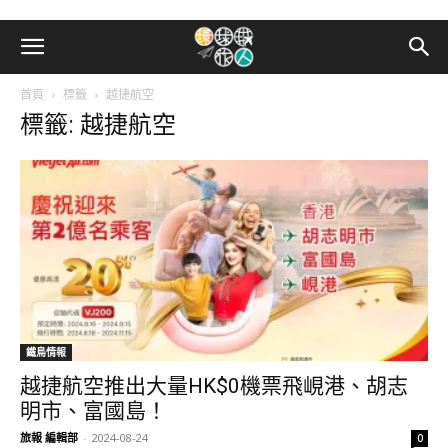
首頁
標籤
越捷航空
標籤: 越捷航空
鐵鳥情報
越捷航空推出大量HK$0機票飛峴港、胡志
明市、富國島！
旅報 編輯部
-
2024-08-24
0