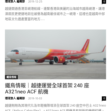
環球旅人 編輯部
-
2019-12-25
0
越捷開通香港至峴港航線，連繫香港與美麗的沿海城市越南峴港，讓港
澳居民更便捷地前往被譽為越南最佳城市之一峴港，這裡也是越南中部
地區文化遺產豐富的地方......
鐵鳥情報
鐵鳥情報｜越捷運營全球首架 240 座
A321neo ACF 航機
環球旅人 編輯部
-
2019-10-03
0
越捷剛剛為其現代化及年輕機隊增添全球首架 240 座空中巴士 A321neo
ACF（Airbus Cabin Flex）。A321neo ACF 飛機具有創新的機艙結構，