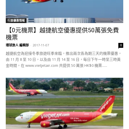
行旅優惠情報
【0元機票】越捷航空優惠提供50萬張免費
機票
環球旅人 編輯部
-
2017-11-07
0
越捷航空為迎接冬季旅遊旺季來臨，推出兩次各為期三天的機票優惠，
由 11 月 8 至 10 日，以及由 11 月 14 至 16 日，每日下午一時至三時黃
金時間，在 www.vietjetair.com 共提供 50 萬張 HK$0 機票......