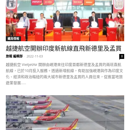
鐵鳥情報
越捷航空開辦印度新航線直飛新德里及孟買
旅報 編輯部
-
2022-11-03
0
越捷航空 VietjetAir 開辦由峴港來往印度首都新德里及孟買的兩班直航
航線，已於10月投入服務。透過新增航線，有助加強峴港與作為印度文
化、經濟和政治樞紐的兩大城市新德里及孟買的人員往來，促進當地旅
遊業發展......