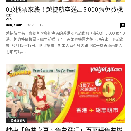
0蚊機票來襲！越捷航空送出5,000張免費機
票
Benjamin
-
2017-06-15
0
越捷航空為了慶祝首次參加今屆的香港國際旅遊展，將送出 5,000 張 $0
港元起的特價機票。繼早前送出了一百萬張機票之後，現在來一個旅遊
展（6月15～18日）限時搶購，如果大家有興趣跟小編一樣去越南胡志
明市的話......
行旅優惠情報
越捷「免費之夏，免費飛行」百萬張免費機