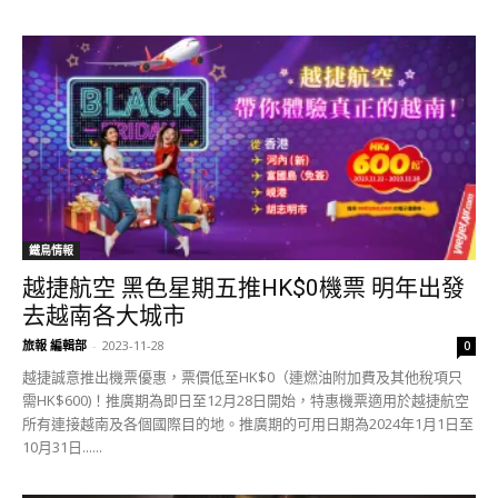
鐵鳥情報
越捷航空 黑色星期五推HK$0機票 明年出發
去越南各大城市
旅報 編輯部
-
2023-11-28
0
越捷誠意推出機票優惠，票價低至HK$0（連燃油附加費及其他稅項只
需HK$600)！推廣期為即日至12月28日開始，特惠機票適用於越捷航空
所有連接越南及各個國際目的地。推廣期的可用日期為2024年1月1日至
10月31日......