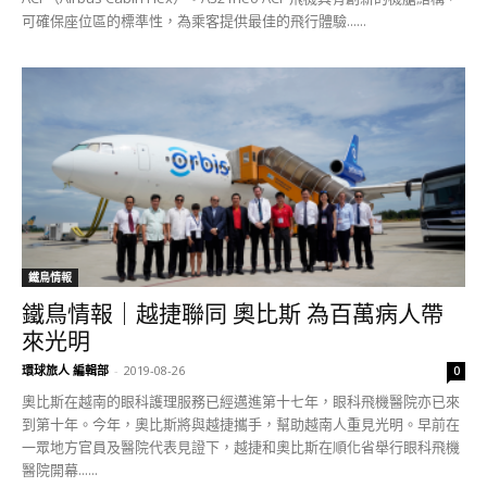
可確保座位區的標準性，為乘客提供最佳的飛行體驗......
鐵鳥情報
鐵鳥情報｜越捷聯同 奧比斯 為百萬病人帶
來光明
環球旅人 編輯部
-
2019-08-26
0
奧比斯在越南的眼科護理服務已經邁進第十七年，眼科飛機醫院亦已來
到第十年。今年，奧比斯將與越捷攜手，幫助越南人重見光明。早前在
一眾地方官員及醫院代表見證下，越捷和奧比斯在順化省舉行眼科飛機
醫院開幕......