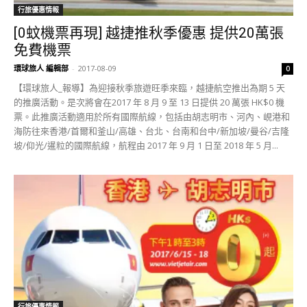
行旅優惠情報
[0蚊機票再現] 越捷推秋季優惠 提供20萬張
免費機票
環球旅人 編輯部
-
2017-08-09
0
【環球旅人_報導】為迎接秋季旅遊旺季來臨，越捷航空推出為期 5 天
的推廣活動。是次將會在2017 年 8 月 9 至 13 日提供 20 萬張 HK$0 機
票。此推廣活動適用於所有國際航線，包括由胡志明市、河內、峴港和
海防往來香港/首爾和釜山/高雄、台北、台南和台中/新加坡/曼谷/吉隆
坡/仰光/暹粒的國際航線，航程由 2017 年 9 月 1 日至 2018 年 5 月...
行旅優惠情報