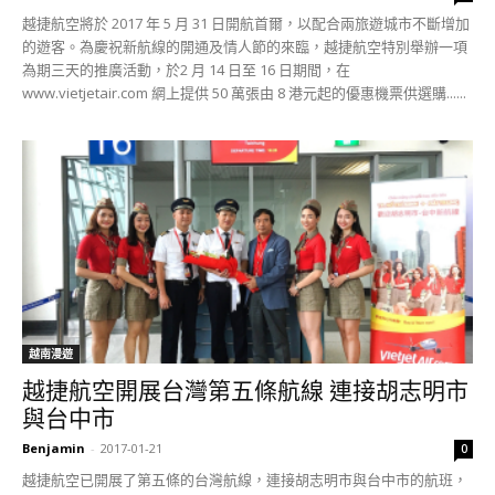
越捷航空將於 2017 年 5 月 31 日開航首爾，以配合兩旅遊城市不斷增加
的遊客。為慶祝新航線的開通及情人節的來臨，越捷航空特別舉辦一項
為期三天的推廣活動，於2 月 14 日至 16 日期間，在
www.vietjetair.com 網上提供 50 萬張由 8 港元起的優惠機票供選購......
越南漫遊
越捷航空開展台灣第五條航線 連接胡志明市
與台中市
Benjamin
-
2017-01-21
0
越捷航空已開展了第五條的台灣航線，連接胡志明市與台中市的航班，