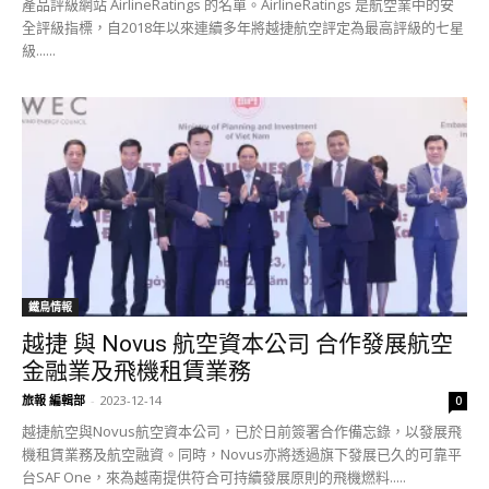
產品評級網站 AirlineRatings 的名單。AirlineRatings 是航空業中的安
全評級指標，自2018年以來連續多年將越捷航空評定為最高評級的七星
級......
鐵鳥情報
越捷 與 Novus 航空資本公司 合作發展航空
金融業及飛機租賃業務
旅報 編輯部
-
2023-12-14
0
越捷航空與Novus航空資本公司，已於日前簽署合作備忘錄，以發展飛
機租賃業務及航空融資。同時，Novus亦將透過旗下發展已久的可靠平
台SAF One，來為越南提供符合可持續發展原則的飛機燃料.....