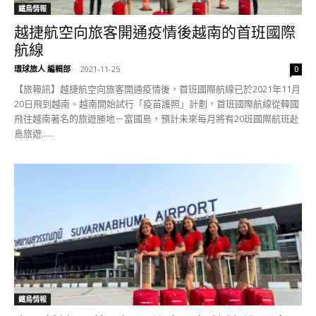
鐵鳥情報
越捷航空向旅客開通疫情後越南的首班國際
航線
環球旅人 編輯部
-
2021-11-25
0
【旅報訊】越捷航空向旅客開通疫情後，首班國際航線已於2021年11月
20日飛到越南。越南開始試行「疫苗護照」計劃，首班國際航線從韓國
飛往越南著名的旅遊勝地－富國島，預計未來每月將有20班國際航班赴
島旅遊......
鐵鳥情報