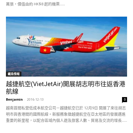
萬張，價值由約 HK$8 起的機票......
鐵鳥情報
越捷航空(VietJetAir)開展胡志明市往返香港
航線
Benjamin
-
2016-12-13
0
越南首間私營低成本航空公司－越捷航空已於 12月9日 開展了來往胡志
明市與香港間的國際航線。新服務象徵越捷航空在亞太地區的發展邁進
重要的新里程，以配合區域內個人遊及旅客人數、貿易及交流的增長......