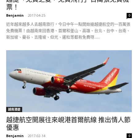
票！
Benjamin
-
2017-04-25
0
近年越來越多人去越南旅行，今日中午一點開始搶越捷航空的一百萬張
免費機票！由越南來回香港、首爾和釜山、高雄、台北、台中、台南、
新加坡、曼谷、吉隆坡、仰光、暹粒等都有免費呀......
越南漫遊
越捷航空開展往來峴港首爾航線 推出情人節
優惠
Benjamin
-
2017-02-14
0