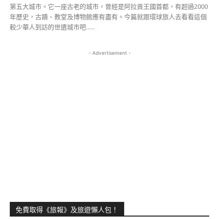
第五大城市。它一座古老的城市，曾經是阿拉貢王國首都，有超過2000
年歷史，古蹟、教堂及博物館應有盡有。今篇就跟環球旅人去看看這個
較少華人到訪的世遺城市吧......
- Advertisement -
免費取得《旅報》及旅遊懶人包！