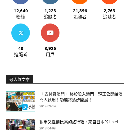
12,640
1,223
21,896
2,763
粉絲
追隨者
追隨者
追隨者
48
3,926
追隨者
用戶
最人氣文章
「 支付寶澳門 」終於殺入澳門，現正公開給澳
門人試用！功能將逐步開展！
2019-09-14
耐用又性價比高的旅行箱，來自日本的 Lojel
2017-04-09