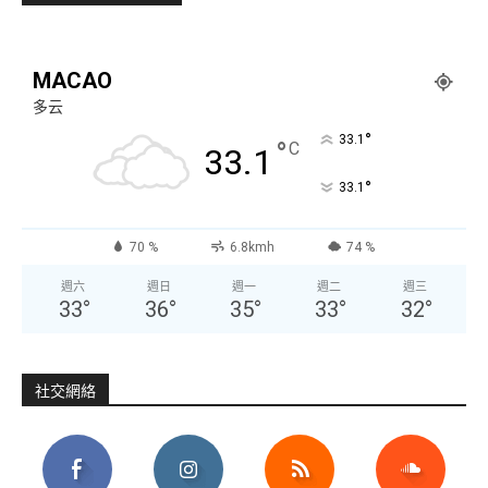
MACAO
多云
°
33.1
°
C
33.1
°
33.1
70 %
6.8kmh
74 %
週六
週日
週一
週二
週三
33
°
36
°
35
°
33
°
32
°
社交網絡