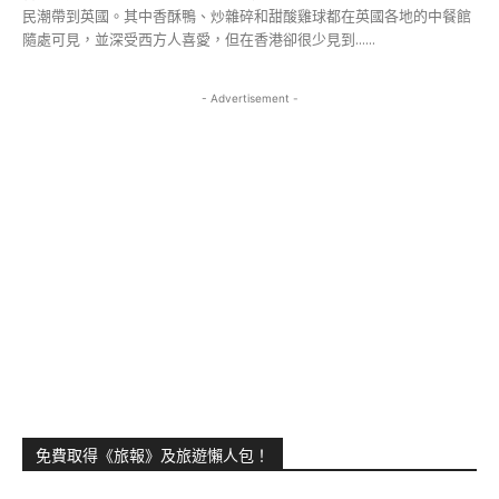
民潮帶到英國。其中香酥鴨、炒雜碎和甜酸雞球都在英國各地的中餐館
隨處可見，並深受西方人喜愛，但在香港卻很少見到......
- Advertisement -
免費取得《旅報》及旅遊懶人包！