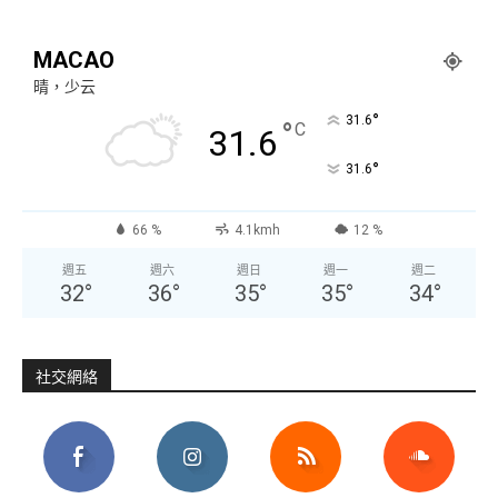
MACAO
晴，少云
°
31.6
°
C
31.6
°
31.6
66 %
4.1kmh
12 %
週五
週六
週日
週一
週二
32
°
36
°
35
°
35
°
34
°
社交網絡