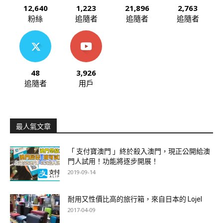
12,640
1,223
21,896
2,763
粉絲
追隨者
追隨者
追隨者
48
3,926
追隨者
用戶
最人氣文章
「 支付寶澳門 」終於殺入澳門，現正公開給澳
門人試用！功能將逐步開展！
2019-09-14
耐用又性價比高的旅行箱，來自日本的 Lojel
2017-04-09