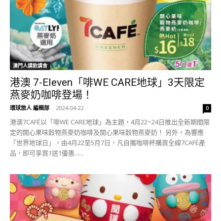
澳門人講飲講食
港澳 7-Eleven「啡WE CARE地球」3天限定
燕麥奶咖啡登場！
環球旅人 編輯部
-
2024-04-22
0
港澳7CAFÉ以「啡WE CARE地球」為主題，4月22~24日推出全新期間限
定的開心果味穀物燕麥奶咖啡及開心果味穀物燕麥奶！ 另外，為響應
「世界地球日」，由4月22至5月7日，凡自攜咖啡杯購買全線7CAFÉ產
品，即可享買1送1優惠......