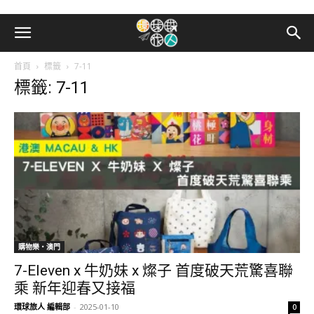
首頁
標籤
7-11
標籤: 7-11
購物樂‧澳門
7-Eleven x 牛奶妹 x 燦子 首度破天荒驚喜聯
乘 新年迎春又接福
環球旅人 編輯部
-
2025-01-10
0