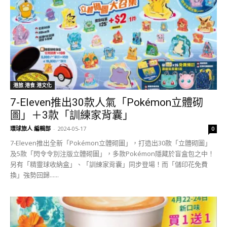
港旅.港食.港文化
7-Eleven推出30款人氣「Pokémon立體砌
圖」＋3款「訓練家背囊」
環球旅人 編輯部
-
2024-05-17
0
7-Eleven推出全新「Pokémon立體砌圖」，打造出30款「立體砌圖」
及5款「閃令令別注版立體砌圖」，多款Pokémon隱藏於盲盒包之中！
另有「精靈球收納盒」、「訓練家背囊」同步登場！而「儲印花免費
換」強勢回歸......