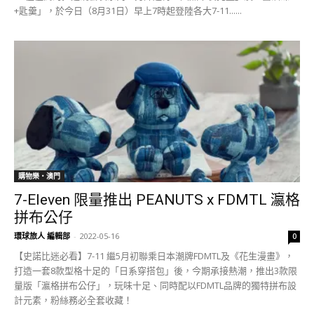
+匙羹」，於今日（8月31日）早上7時起登陸各大7-11......
購物樂‧澳門
7-Eleven 限量推出 PEANUTS x FDMTL 瀛格
拼布公仔
環球旅人 編輯部
-
2022-05-16
0
【史諾比迷必看】7-11 繼5月初聯乘日本潮牌FDMTL及《花生漫畫》，
打造一套8款型格十足的「日系穿搭包」後，今期承接熱潮，推出3款限
量版「瀛格拼布公仔」，玩味十足、同時配以FDMTL品牌的獨特拼布設
計元素，粉絲務必全套收藏！