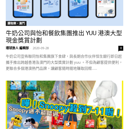
購物樂‧澳門
牛奶公司與怡和餐飲集團推出 YUU 港澳大型
現金獎賞計劃
環球旅人 編輯部
-
2020-09-28
0
牛奶公司宣佈聯同怡和集團旗下食肆，與長期合作伙伴恒生銀行即日起
攜手推出跨越香港及澳門的大型獎賞計劃 yuu 。不但為顧客提供便利，
更聯合多個港澳熱門品牌，讓顧客隨時隨地賺取回贈......