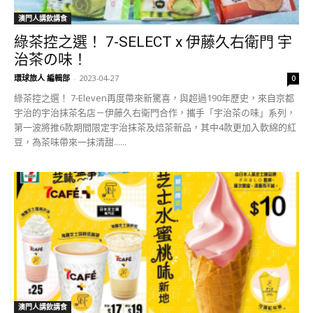
澳門人講飲講食
綠茶控之選！ 7-SELECT x 伊藤久右衛門 宇
治茶の味！
環球旅人 編輯部
-
2023-04-27
0
綠茶控之選！ 7-Eleven再度帶來新驚喜，與超過190年歷史，來自京都
宇治的宇治抹茶名店－伊藤久右衛門合作，攜手「宇治茶の味」系列，
第一波將推6款期間限定宇治抹茶及焙茶新品，其中4款更加入軟綿的紅
豆，為茶味帶來一抹清甜......
澳門人講飲講食