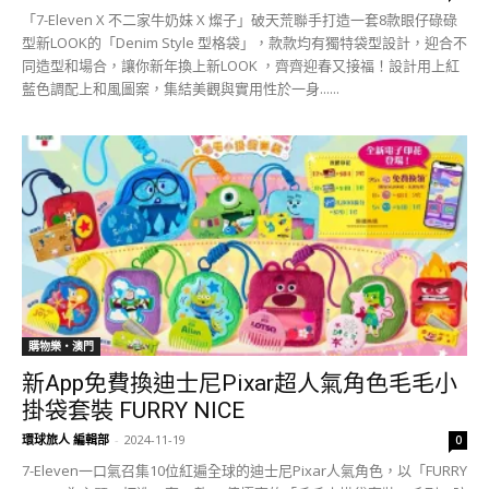
「7-Eleven X 不二家牛奶妹 X 燦子」破天荒聯手打造一套8款眼仔碌碌
型新LOOK的「Denim Style 型格袋」，款款均有獨特袋型設計，迎合不
同造型和場合，讓你新年換上新LOOK ，齊齊迎春又接福！設計用上紅
藍色調配上和風圖案，集結美觀與實用性於一身......
購物樂‧澳門
新App免費換迪士尼Pixar超人氣角色毛毛小
掛袋套裝 FURRY NICE
環球旅人 編輯部
-
2024-11-19
0
7-Eleven一口氣召集10位紅遍全球的迪士尼Pixar人氣角色，以「FURRY