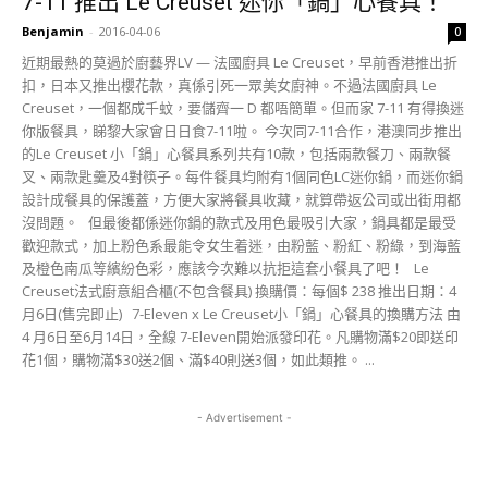
7-11 推出 Le Creuset 迷你「鍋」心餐具！
Benjamin
-
2016-04-06
0
近期最熱的莫過於廚藝界LV — 法國廚具 Le Creuset，早前香港推出折
扣，日本又推出櫻花款，真係引死一眾美女廚神。不過法國廚具 Le
Creuset，一個都成千蚊，要儲齊一 D 都唔簡單。但而家 7-11 有得換迷
你版餐具，睇黎大家會日日食7-11啦。 今次同7-11合作，港澳同步推出
的Le Creuset 小「鍋」心餐具系列共有10款，包括兩款餐刀、兩款餐
叉、兩款匙羹及4對筷子。每件餐具均附有1個同色LC迷你鍋，而迷你鍋
設計成餐具的保護蓋，方便大家將餐具收藏，就算帶返公司或出街用都
沒問題。 但最後都係迷你鍋的款式及用色最吸引大家，鍋具都是最受
歡迎款式，加上粉色系最能令女生着迷，由粉藍、粉紅、粉綠，到海藍
及橙色南瓜等繽紛色彩，應該今次難以抗拒這套小餐具了吧！ Le
Creuset法式廚意組合櫃(不包含餐具) 換購價：每個$ 238 推出日期：4
月6日(售完即止) 7-Eleven x Le Creuset小「鍋」心餐具的換購方法 由
4 月6日至6月14日，全線 7-Eleven開始派發印花。凡購物滿$20即送印
花1個，購物滿$30送2個、滿$40則送3個，如此類推。 ...
- Advertisement -