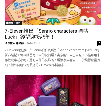
購物樂‧澳門
7-Eleven推出「Sanrio characters 圓咕
Luck」錢罌迎接龍年！
環球旅人 編輯部
-
2024-01-14
0
7-Eleven特別推出與Sanrio合作的8款「Sanrio characters 圓咕Luck」
新春錢罌。每款錢罌有不同的祝福語，寓意龍年吉星高照。不僅可用來
存放硬幣或小物，還可以作為裝飾品，增添家居喜氣。由於錢罌數量有
限，粉絲要趕快到最近的7-Eleven門市搶購......