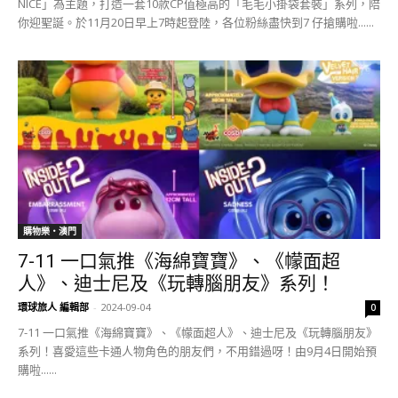
NICE」為主題，打造一套10款CP值極高的「毛毛小掛袋套裝」系列，陪
你迎聖誕。於11月20日早上7時起登陸，各位粉絲盡快到7 仔搶購啦......
購物樂‧澳門
7-11 一口氣推《海綿寶寶》、《幪面超
人》、迪士尼及《玩轉腦朋友》系列！
環球旅人 編輯部
-
2024-09-04
0
7-11 一口氣推《海綿寶寶》、《幪面超人》、迪士尼及《玩轉腦朋友》
系列！喜愛這些卡通人物角色的朋友們，不用錯過呀！由9月4日開始預
購啦......