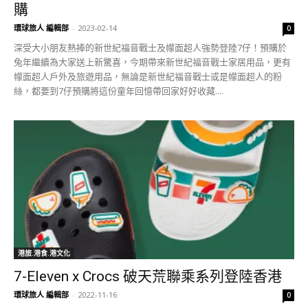
購
環球旅人 編輯部
-
2023-02-14
0
深受大小朋友熱捧的新世紀福音戰士及幪面超人強勢登陸7仔！預購於
兔年繼續為大家送上新驚喜，今期帶來新世紀福音戰士家居用品，更有
幪面超人戶外及旅遊用品，無論是新世紀福音戰士或是幪面超人的粉
絲，都要到7仔預購將這份童年回憶帶回家好好收藏....
港旅.港食.港文化
7-Eleven x Crocs 破天荒聯乘系列登陸香港
環球旅人 編輯部
-
2022-11-16
0