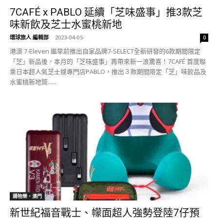
7CAFÉ x PABLO 延續「芝味盛事」推3款芝
味新飲及芝士水蜜桃新地
環球旅人 編輯部
-
2023-04-05
0
港澳 7-Eleven 繼早前推出自家品牌7-SELECT全新研發的6款期間限定
「芝」新品後，本月的「芝味盛事」再帶來新一浪驚喜！7CAFÉ 首度聯
乘日本超人氣芝士撻專門店PABLO，推出３款期間限定「芝」味飲品及
水蜜桃新地筒......
購物樂‧澳門
新世紀福音戰士、幪面超人強勢登陸7仔預