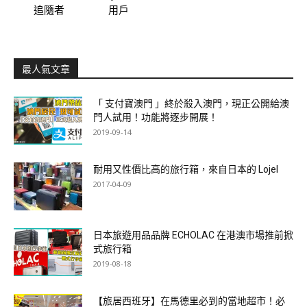
追隨者
用戶
最人氣文章
「 支付寶澳門 」終於殺入澳門，現正公開給澳
門人試用！功能將逐步開展！
2019-09-14
耐用又性價比高的旅行箱，來自日本的 Lojel
2017-04-09
日本旅遊用品品牌 ECHOLAC 在港澳市場推前掀
式旅行箱
2019-08-18
【旅居西班牙】在馬德里必到的當地超市！必