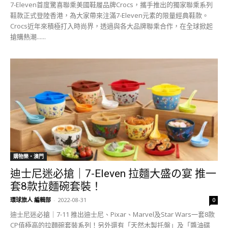
7-Eleven首度驚喜聯乘美國鞋履品牌Crocs，攜手推出的獨家聯乘系列
鞋款正式登陸香港，為大家帶來注滿7-Eleven元素的限量經典鞋款。
Crocs近年來積極打入時尚界，透過與各大品牌聯乘合作，在全球掀起
搶購熱潮......
購物樂‧澳門
迪士尼迷必搶｜7-Eleven 拉麵大盛の宴 推一
套8款拉麵碗套裝！
環球旅人 編輯部
-
2022-08-31
0
迪士尼迷必搶｜7-11 推出迪士尼、Pixar、Marvel及Star Wars一套8款
CP值極高的拉麵碗套裝系列！另外還有「天然木製托盤」及「醬油碟