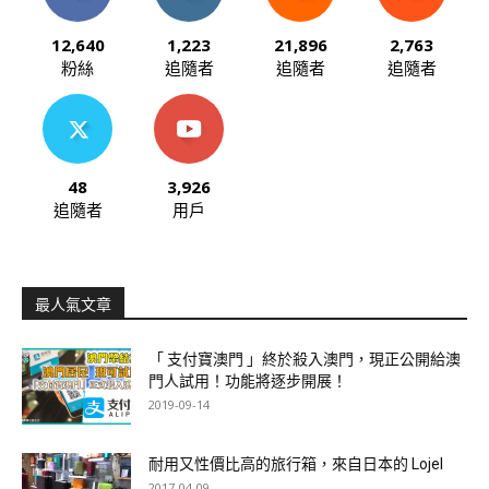
12,640
1,223
21,896
2,763
粉絲
追隨者
追隨者
追隨者
48
3,926
追隨者
用戶
最人氣文章
「 支付寶澳門 」終於殺入澳門，現正公開給澳
門人試用！功能將逐步開展！
2019-09-14
耐用又性價比高的旅行箱，來自日本的 Lojel
2017-04-09