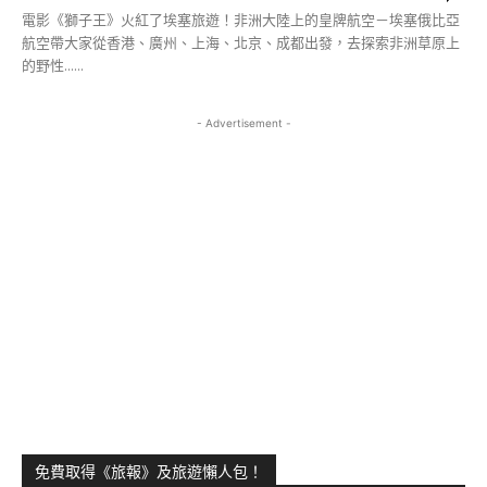
電影《獅子王》火紅了埃塞旅遊！非洲大陸上的皇牌航空－埃塞俄比亞
航空帶大家從香港、廣州、上海、北京、成都出發，去探索非洲草原上
的野性......
- Advertisement -
免費取得《旅報》及旅遊懶人包！