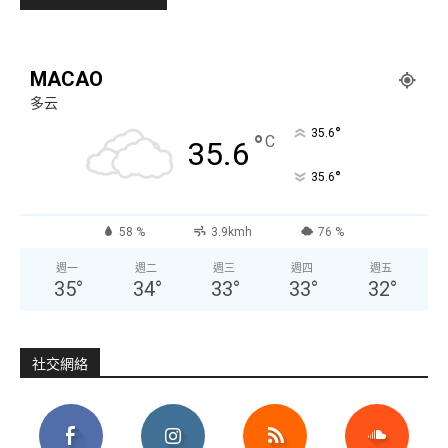
MACAO
多云
°
35.6
°
C
35.6
°
35.6
58 %
3.9kmh
76 %
週一
週二
週三
週四
週五
35
°
34
°
33
°
33
°
32
°
社交網絡