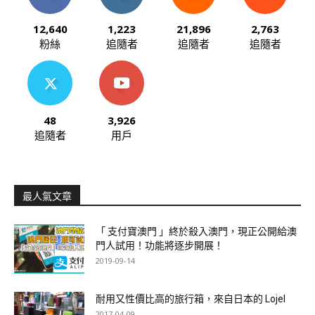
12,640
1,223
21,896
2,763
粉絲
追隨者
追隨者
追隨者
48
3,926
追隨者
用戶
最人氣文章
「 支付寶澳門 」終於殺入澳門，現正公開給澳
門人試用！功能將逐步開展！
2019-09-14
耐用又性價比高的旅行箱，來自日本的 Lojel
2017-04-09