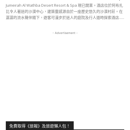
Jumeirah Al Wathba Desert Resort & Spa 現已開業。酒店位於阿布扎
比令人著迷的沙漠中心，建築靈感源自於一座歷史悠久的沙漠村莊。在
潺潺的流水聲伴隨下，遊客可漫步於迷人的庭院及行人道時探索酒店......
- Advertisement -
免費取得《旅報》及旅遊懶人包！