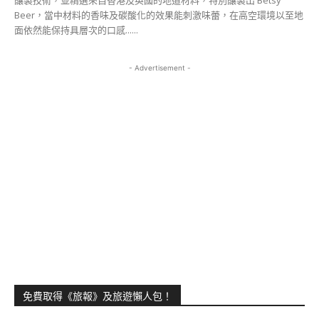
Beer，當中材料的香味及碳酸化的效果能刺激味蕾，在高空環境以至地
面依然能保持具層次的口感......
- Advertisement -
免費取得《旅報》及旅遊懶人包！