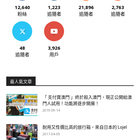
12,640
1,223
21,896
2,763
粉絲
追隨者
追隨者
追隨者
48
3,926
追隨者
用戶
最人氣文章
「 支付寶澳門 」終於殺入澳門，現正公開給澳
門人試用！功能將逐步開展！
2019-09-14
耐用又性價比高的旅行箱，來自日本的 Lojel
2017-04-09