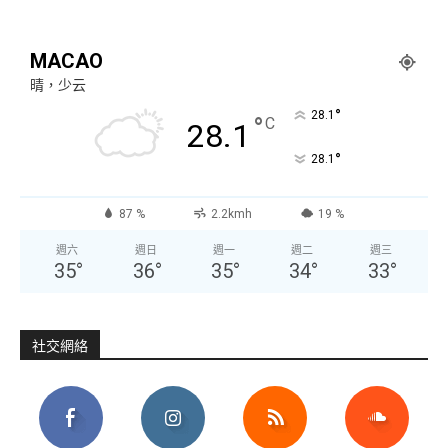
MACAO
晴，少云
°
28.1
°
C
28.1
°
28.1
87 %
2.2kmh
19 %
週六
週日
週一
週二
週三
35
°
36
°
35
°
34
°
33
°
社交網絡