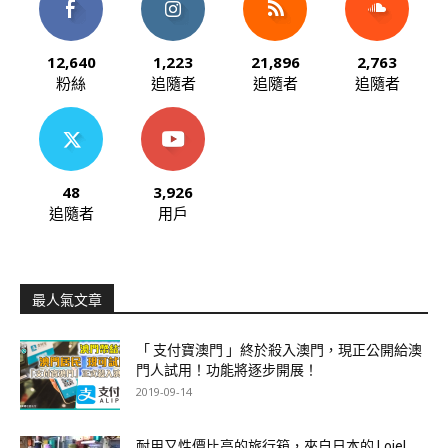
12,640
1,223
21,896
2,763
粉絲
追隨者
追隨者
追隨者
48
3,926
追隨者
用戶
最人氣文章
「 支付寶澳門 」終於殺入澳門，現正公開給澳
門人試用！功能將逐步開展！
2019-09-14
耐用又性價比高的旅行箱，來自日本的 Lojel