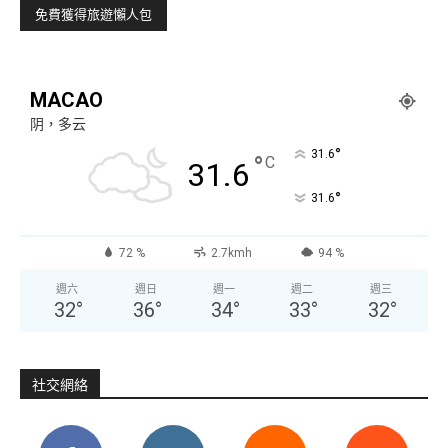
MACAO
阴，多云
°
31.6
°
C
31.6
°
31.6
72 %
2.7kmh
94 %
週六
週日
週一
週二
週三
32
°
36
°
34
°
33
°
32
°
社交網絡