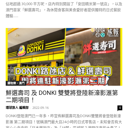
佔地超過 30,000 平方呎，店內特別開設了「安田精米第一號店」，以及
澳門首家「鮮選壽司」，為休閒食客與美食愛好者提供獨特的日式餐飲
體驗......
購物樂‧澳門
鮮選壽司 及 DONKI 雙雙將登陸新濠影滙第
二期項目！
環球旅人 編輯部
-
2022-09-16
0
DONKI登陸澳門已一年多，昨宣佈鮮選壽司及DONKI雙雙將會登陸新濠
影滙 第二期項目！號稱澳門最大且24小時的日式零售店，未知會否有大
家心心念念的「日本藥妝店」及「18禁」區域呢？澳門店真的太貴了！