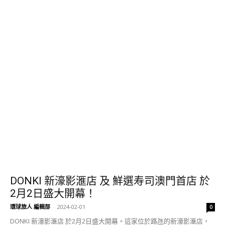
DONKI 新濠影滙店 及 鮮選寿司澳門首店 於
2月2日盛大開幕！
環球旅人 編輯部
-
2024-02-01
0
DONKI 新濠影滙店 於2月2日盛大開幕。這家位於路氹的新濠影滙店，