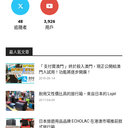
48
3,926
追隨者
用戶
最人氣文章
「 支付寶澳門 」終於殺入澳門，現正公開給澳
門人試用！功能將逐步開展！
2019-09-14
耐用又性價比高的旅行箱，來自日本的 Lojel
2017-04-09
日本旅遊用品品牌 ECHOLAC 在港澳市場推前掀
式旅行箱