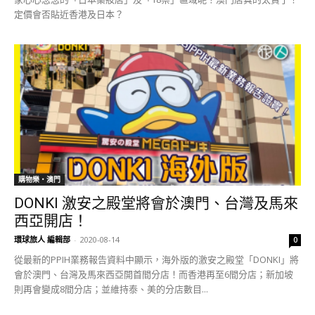
定價會否貼近香港及日本？
購物樂‧澳門
DONKI 激安之殿堂將會於澳門、台灣及馬來
西亞開店！
環球旅人 編輯部
-
2020-08-14
0
從最新的PPIH業務報告資料中顯示，海外版的激安之殿堂「DONKI」將
會於澳門、台灣及馬來西亞開首間分店！而香港再至6間分店；新加坡
則再會變成8間分店；並維持泰、美的分店數目...