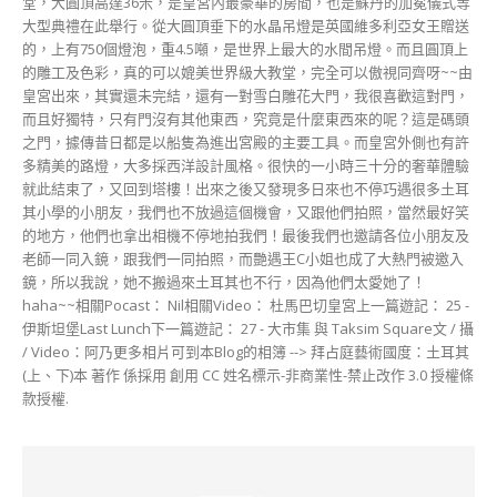
堂，大圓頂高達36米，是皇宮內最豪華的房間，也是蘇丹的加冕儀式等
大型典禮在此舉行。從大圓頂垂下的水晶吊燈是英國維多利亞女王贈送
的，上有750個燈泡，重4.5噸，是世界上最大的水間吊燈。而且圓頂上
的雕工及色彩，真的可以媲美世界級大教堂，完全可以傲視同齊呀~~由
皇宮出來，其實還未完結，還有一對雪白雕花大門，我很喜歡這對門，
而且好獨特，只有門沒有其他東西，究竟是什麼東西來的呢？這是碼頭
之門，據傳昔日都是以船隻為進出宮殿的主要工具。而皇宮外側也有許
多精美的路燈，大多採西洋設計風格。很快的一小時三十分的奢華體驗
就此結束了，又回到塔樓！出來之後又發現多日來也不停巧遇很多土耳
其小學的小朋友，我們也不放過這個機會，又跟他們拍照，當然最好笑
的地方，他們也拿出相機不停地拍我們！最後我們也邀請各位小朋友及
老師一同入鏡，跟我們一同拍照，而艷遇王C小姐也成了大熱門被邀入
鏡，所以我說，她不搬過來土耳其也不行，因為他們太愛她了！
haha~~相關Pocast： Nil相關Video： 杜馬巴切皇宮上一篇遊記： 25 -
伊斯坦堡Last Lunch下一篇遊記： 27 - 大市集 與 Taksim Square文 / 攝
/ Video：阿乃更多相片可到本Blog的相簿 --> 拜占庭藝術國度：土耳其
(上、下)本 著作 係採用 創用 CC 姓名標示-非商業性-禁止改作 3.0 授權條
款授權.