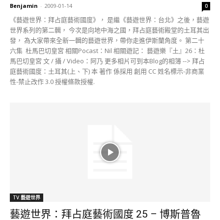
Benjamin
-
2009-01-14
0
《藝遊世界：拜占庭藝術國度》， 是繼《藝遊世界：台北》之後，藝遊
世界系列的第二輯， 今次是向地中海之國，拜占庭藝術殿堂的土耳其出
發， 為大家帶來全新一輯的藝遊世界，帶你走進伊斯蘭角度。 第二十
六集 杜馬巴切皇宮 相關Pocast：Nil 相關遊記： 藝遊樂『土』26：杜
馬巴切皇宮 文 / 攝 / Video：阿乃 更多相片可到本Blog的相簿 --> 拜占
庭藝術國度：土耳其(上、下) 本 著作 係採用 創用 CC 姓名標示-非商業
性-禁止改作 3.0 授權條款授權.
TV.藝遊世界
藝遊世界：拜占庭藝術國度 25 – 博斯普魯