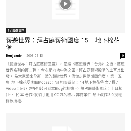
TV.藝遊世界
藝遊世界：拜占庭藝術國度 15 – 地下棉花
堡
Benjamin
-
2008-05-13
0
《藝遊世界：拜占庭藝術國度》， 是繼《藝遊世界：台北》之後，藝遊
世界系列的第二輯， 今次是向地中海之國，拜占庭藝術殿堂的土耳其出
發， 為大家帶來全新一輯的藝遊世界，帶你走進伊斯蘭角度。 第十五
集 地下棉花堡 相關Pocast：Nil 相關遊記： 14 地下棉花堡 文 / 攝 /
Video：阿乃 更多相片可到本Blog的相簿 --> 拜占庭藝術國度：土耳其
(上、下) 本 著作 係採用 創用 CC 姓名標示-非商業性-禁止改作 3.0 授權
條款授權.