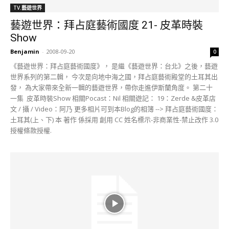
TV.藝遊世界
藝遊世界：拜占庭藝術國度 21- 皮革時裝
Show
Benjamin
-
2008-09-20
0
《藝遊世界：拜占庭藝術國度》， 是繼《藝遊世界：台北》之後，藝遊
世界系列的第二輯， 今次是向地中海之國，拜占庭藝術殿堂的土耳其出
發， 為大家帶來全新一輯的藝遊世界，帶你走進伊斯蘭角度。 第二十
一集 皮革時裝Show 相關Pocast：Nil 相關遊記： 19：Zerde &皮革店
文 / 攝 / Video：阿乃 更多相片可到本Blog的相簿 --> 拜占庭藝術國度：
土耳其(上、下) 本 著作 係採用 創用 CC 姓名標示-非商業性-禁止改作 3.0
授權條款授權.