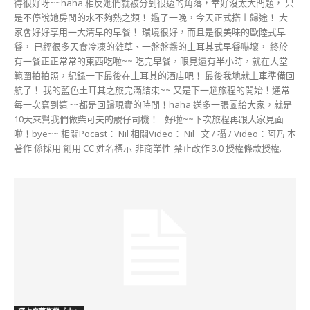
得很好呀~~haha 相反她們就被分到很遠的角落，幸好沒太大問題， 只
是不停說她房間的水不夠熱之類！ 過了一晚，今天正式搭上歸途！ 大
家會好好享用一大清早的早餐！ 環境很好，而且是很美味的歐陸式早
餐， 已經很多天食冷凍的雜草、一盤盤醬的土耳其式早餐嚇壞， 終於
有一餐正正常常的東西吃啦~~ 吃完早餐，眼見還有半小時，就在大堂
範圍拍拍照，紀錄一下最後在土耳其的酒店吧！ 最後我地就上車準備回
航了！ 我的藍色土耳其之旅完滿結束~~ 又是下一趟旅程的開始！通常
每一次寫到這~~都是回歸現實的時間！haha 送多一張圖給大家，就是
10天來幫我們做柴可夫的靚仔司機！ 好啦~~下次旅程再跟大家見面
啦！bye~~ 相關Pocast： Nil 相關Video： Nil 文 / 攝 / Video：阿乃 本
著作 係採用 創用 CC 姓名標示-非商業性-禁止改作 3.0 授權條款授權.