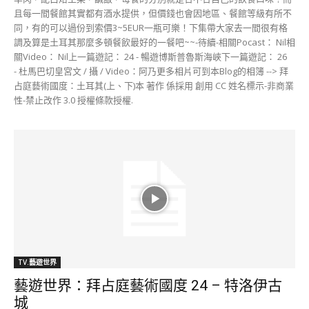
且每一間餐館其實都有酒水提供，但價錢也會因地區、餐館等級有所不
同，有的可以過份到索價3~5EUR一瓶可樂！下集帶大家去一間很有格
調及算是土耳其那麼多頓餐飲最好的一餐吧~~-待續-相關Pocast： Nil相
關Video： Nil上一篇遊記： 24 - 暢遊博斯普魯斯海峽下一篇遊記： 26
- 杜馬巴切皇宮文 / 攝 / Video：阿乃更多相片可到本Blog的相簿 --> 拜
占庭藝術國度：土耳其(上、下)本 著作 係採用 創用 CC 姓名標示-非商業
性-禁止改作 3.0 授權條款授權.
TV.藝遊世界
藝遊世界：拜占庭藝術國度 24 – 特洛伊古
城