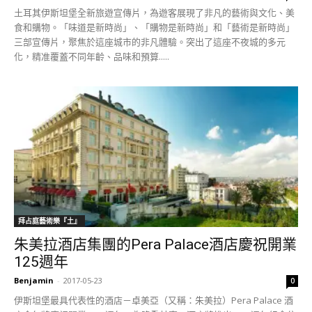
土耳其伊斯坦堡全新旅遊宣傳片，為遊客展現了非凡的藝術與文化、美
食和購物。「味道是新時尚」、「購物是新時尚」和「藝術是新時尚」
三部宣傳片，聚焦於這座城市的非凡體驗。突出了這座不夜城的多元
化，精准覆蓋不同年齡、品味和預算.....
拜占庭藝術樂『土』
朱美拉酒店集團的Pera Palace酒店慶祝開業
125週年
Benjamin
-
2017-05-23
0
伊斯坦堡最具代表性的酒店－卓美亞（又稱：朱美拉）Pera Palace 酒