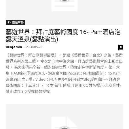
TV.藝遊世界
藝遊世界：拜占庭藝術國度 16- Pam酒店泡
露天溫泉(露點演出)
Benjamin
-
2008-05-20
0
《藝遊世界：拜占庭藝術國度》， 是繼《藝遊世界：台北》之後，藝遊
世界系列的第二輯， 今次是向地中海之國，拜占庭藝術殿堂的土耳其出
發， 為大家帶來全新一輯的藝遊世界，帶你走進伊斯蘭角度。 第十六
集 PAM棉花堡溫泉酒店 - 泡溫泉 相關Pocast：Nil 相關遊記： 15 Pam
溫泉酒店 文 / 攝 / Video：阿乃 更多相片可到本Blog的相簿 --> 拜占庭
藝術國度：土耳其(上、下) 本 著作 係採用 創用 CC 姓名標示-非商業性-
禁止改作 3.0 授權條款授權.