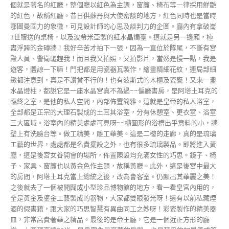
個就是著名的紅廳，整個廳以紅色為主調，窗簾、椅布等一律採用鮮艷
的紅色，故稱紅廳。昔日供蘇丹與大使密談的地方，紅色同時也是當時
鄂圖曼國力的象徵，可見設計師的心思及談判力的企圖。廳內有拿破崙
3世贈送的桌椅，以及波希米亞製的紅水晶燭臺。這就是另一邊廂，極
盡浮跨的金磚牆！我好辛苦才拍下一張，因為一直位於隊尾，不斷有宮
殿人員、警衛驅趕我！而且我又拍照，又拍影片，當然是慢一點，我是
遊客，體諒一下嘛！門把都是用瓷器瓦製作，繪畫精細花紋，連局部細
緻都注意到，真是不讚賞不行的！也有波斯式的木櫃及瓷甕！又來一盞
水晶燈柱，都說它是一座水晶宮真不為過~~偏廳書房，是阿塔土耳克的
臨終之室，是他的私人空間，內部佈置簡雅。這就是皇帝的私人浴室，
全部都是正宗的大理石製成的土耳其浴室，分有休憩室、更衣室、浴室
三大區域。浴室內的精美處處可見呀~~橢圓形的浴槽出乎意料的小，牆
壁上有洗臉台等。做工精美，雕工華美。這是二樓的走廊，真的是琉璃
工藝的世界，處處都是名貴擺設之外，也有很多琉璃製品。即將進入黃
廳，這是後宮女眷開會的場所，佈置陳設均充滿女性的巧思。鏡子、椅
子、家具、窗簾也以黃金色作主題，故稱黃廳。此外，這是後宮中最大
的房間，阿塔土耳克當上總統之後，改為會客室。仍顯出其華麗之美！
之後就去了一個被開闢成小型珍品博物館的地方，看一看皇宮內用的，
全是黃金及鎏金工藝製成的器物，大家都雙眼發光呀！還有以前私藏煙
酒的假書籍，跟大家的巧思智慧有異曲同工之妙呀！彩瓷製作的精美器
皿，非常高貴奢華之精品。最後的是帝王廳，它是一個近正方形的廳