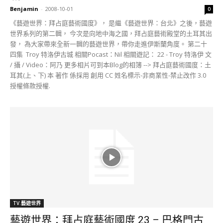
Benjamin
-
2008-10-01
0
《藝遊世界：拜占庭藝術國度》， 是繼《藝遊世界：台北》之後，藝遊
世界系列的第二輯， 今次是向地中海之國，拜占庭藝術殿堂的土耳其出
發， 為大家帶來全新一輯的藝遊世界，帶你走進伊斯蘭角度。 第二十
四集 Troy 特洛伊古城 相關Pocast：Nil 相關遊記： 22 - Troy 特洛伊 文
/ 攝 / Video：阿乃 更多相片可到本Blog的相簿 --> 拜占庭藝術國度：土
耳其(上、下) 本 著作 係採用 創用 CC 姓名標示-非商業性-禁止改作 3.0
授權條款授權.
TV.藝遊世界
藝遊世界：拜占庭藝術國度 23 – 巴格門古