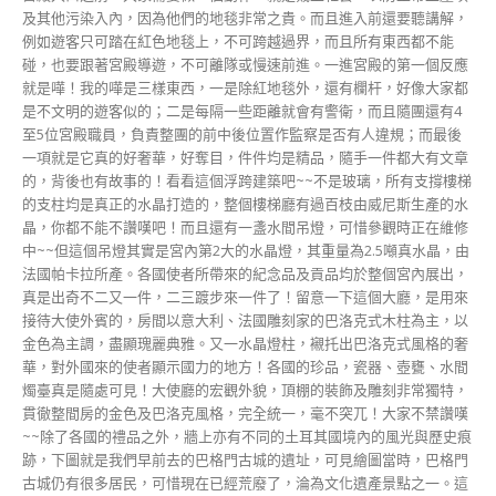
及其他污染入內，因為他們的地毯非常之貴。而且進入前還要聽講解，
例如遊客只可踏在紅色地毯上，不可跨越過界，而且所有東西都不能
碰，也要跟著宮殿導遊，不可離隊或慢速前進。一進宮殿的第一個反應
就是嘩！我的嘩是三樣東西，一是除紅地毯外，還有欄杆，好像大家都
是不文明的遊客似的；二是每隔一些距離就會有警衛，而且隨團還有4
至5位宮殿職員，負責整團的前中後位置作監察是否有人違規；而最後
一項就是它真的好奢華，好奪目，件件均是精品，隨手一件都大有文章
的，背後也有故事的！看看這個浮跨建築吧~~不是玻璃，所有支撐樓梯
的支柱均是真正的水晶打造的，整個樓梯廳有過百枝由威尼斯生產的水
晶，你都不能不讚嘆吧！而且還有一盞水間吊燈，可惜參觀時正在維修
中~~但這個吊燈其實是宮內第2大的水晶燈，其重量為2.5噸真水晶，由
法國帕卡拉所產。各國使者所帶來的紀念品及貢品均於整個宮內展出，
真是出奇不二又一件，二三踱步來一件了！留意一下這個大廳，是用來
接待大使外賓的，房間以意大利、法國雕刻家的巴洛克式木柱為主，以
金色為主調，盡顯瑰麗典雅。又一水晶燈柱，襯托出巴洛克式風格的奢
華，對外國來的使者顯示國力的地方！各國的珍品，瓷器、壺甕、水間
燭臺真是隨處可見！大使廳的宏觀外貌，頂棚的裝飾及雕刻非常獨特，
貫徹整間房的金色及巴洛克風格，完全統一，毫不突兀！大家不禁讚嘆
~~除了各國的禮品之外，牆上亦有不同的土耳其國境內的風光與歷史痕
跡，下圖就是我們早前去的巴格門古城的遺址，可見繪圖當時，巴格門
古城仍有很多居民，可惜現在已經荒廢了，淪為文化遺產景點之一。這