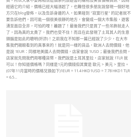
經過它的介紹，價格已經大幅漲起了，也難怪很多朋友說發現一個好地
方只在blog發佈，以及告訴身邊的人，如果碰到 "寂寞行星" 的記者就不
要告訴他們，因可能一個很美很靜的地方，會變成一個大市集般，遊客
湧至面目全非，可怕的哩！離題了！最後我們只是買了一些吊飾就走人
了，因為真的太貴了，我們也受不住！而且在此發現了土耳其人的生意
頭腦是如此的聰明(奸詐)！之前我在不知那一篇已經說了少少，在大市
集我們親眼看到的真事來的！就是同一樣的貨品，歐洲人去問價錢，他
是說 1EUR：同樣地美國人去問價錢，店家會說 1USD；最後我們去問，
店家就先問我們用哪種貨幣，我們說是土耳其里拉，店家就說 1TLR 就
可以！你知道價格嗎？同樣是1元的價錢但其實是 歐元 > 美元 > 里拉。
(07年11月當時的價格兌換如下)1EUR = 11.4 HKD1USD = 7.78 HKD1 TLR
= 6.5...