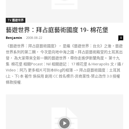
TV.藝遊世界
藝遊世界：拜占庭藝術國度 19- 棉花堡
Benjamin
-
2008-08-22
0
《藝遊世界：拜占庭藝術國度》， 是繼《藝遊世界：台北》之後，藝遊
世界系列的第二輯， 今次是向地中海之國，拜占庭藝術殿堂的土耳其出
發， 為大家帶來全新一輯的藝遊世界，帶你走進伊斯蘭角度。 第十九
集 棉花堡 相關Pocast：Nil 相關遊記： 17 棉花堡 & Hierapolis 文 / 攝 /
Video：阿乃 更多相片可到本Blog的相簿 --> 拜占庭藝術國度：土耳其
(上、下) 本 著作 係採用 創用 CC 姓名標示-非商業性-禁止改作 3.0 授權
條款授權.