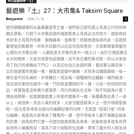
拜占庭藝術樂『土』
藝遊樂『土』27：大市集& Taksim Square
Benjamin
-
2008-11-18
0
遊完精雕細琢的水晶華麗皇宮之後，我們就己經完成土耳其之行的所有
觀光景點，只剩下大市集這個外國遊客來土耳其必去的地方，裡面有好
多好多土耳其的特產、銀錫器具、金飾等！而據旅遊指南所說，這裡是
最便宜的集散地，所有手信都可以在這兒找到買到。大家都懷著興奮的
心情向大市集出發~~上圖就是大市集的其中一個入口，由於它裡面實在
太大的關係，大家也很害怕走錯路，出不來正確的集合點，所以大家就
用了自己的相機拍下門口，以及記住自己走過的路，嘗試著沿路回來！
正於旅遊書的地圖一樣，裡面真是錯中複雜，非常多店舖跟路線，每一
條也是不同名稱的，非常難記！而且每一個種類的店舖都一樣的裝潢，
而且買的東西也幾乎一樣，鬥的就是價錢的不一樣，以及一些特別的貨
品。其實我是沒有賣什麼東西，同行的朋友也沒有，知不知道為什麼？
理由很簡單，就是跟旅遊書上所寫的價格不一樣，每種東西也貴了一倍
以上，很恐佈，而且人真的很多，大部分都是歐美人士，怪不得那麼貴
啦~~這也是多得各出版社的編輯記者的功勞，尤其是 "寂寞行星" 的各
位編輯，真是為大家帶來了寶貴的一課，怪不得很多人都不喜歡這個系
列的書，因為他們只要一刊登的旅遊景點及美食，就會有很多很多世界
各地的人蜂擁而至，成為了該介紹點的生招牌，帶來了龐大的人群及消
費。所以大家不要再相信這個系列旅遊書的購物及美食價格資訊，因為