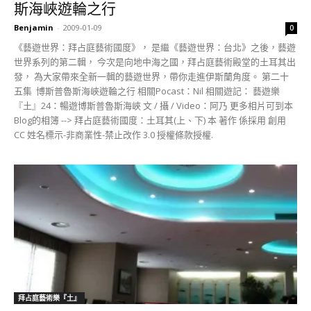
斯海峽遊輪之行
Benjamin
-
2009-01-09
0
《藝遊世界：拜占庭藝術國度》， 是繼《藝遊世界：台北》之後，藝遊
世界系列的第二輯， 今次是向地中海之國，拜占庭藝術殿堂的土耳其出
發， 為大家帶來全新一輯的藝遊世界，帶你走進伊斯蘭角度。 第二十
五集 博斯普魯斯海峽遊輪之行 相關Pocast：Nil 相關遊記： 藝遊樂
『土』24：暢遊博斯普魯斯海峽 文 / 攝 / Video：阿乃 更多相片可到本
Blog的相簿 --> 拜占庭藝術國度：土耳其(上、下) 本 著作 係採用 創用
CC 姓名標示-非商業性-禁止改作 3.0 授權條款授權.
拜占庭藝術樂『土』