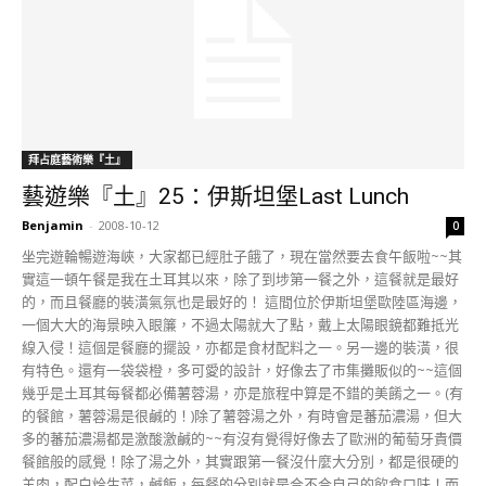
拜占庭藝術樂『土』
藝遊樂『土』25：伊斯坦堡Last Lunch
Benjamin
-
2008-10-12
0
坐完遊輪暢遊海峽，大家都已經肚子餓了，現在當然要去食午飯啦~~其
實這一頓午餐是我在土耳其以來，除了到埗第一餐之外，這餐就是最好
的，而且餐廳的裝潢氣氛也是最好的！ 這間位於伊斯坦堡歐陸區海邊，
一個大大的海景映入眼簾，不過太陽就大了點，戴上太陽眼鏡都難抵光
線入侵！這個是餐廳的擺設，亦都是食材配料之一。另一邊的裝潢，很
有特色。還有一袋袋橙，多可愛的設計，好像去了市集攤販似的~~這個
幾乎是土耳其每餐都必備薯蓉湯，亦是旅程中算是不錯的美餚之一。(有
的餐館，薯蓉湯是很鹹的！)除了薯蓉湯之外，有時會是蕃茄濃湯，但大
多的蕃茄濃湯都是激酸激鹹的~~有沒有覺得好像去了歐洲的葡萄牙貴價
餐館般的感覺！除了湯之外，其實跟第一餐沒什麼大分別，都是很硬的
羊肉，配白烚生菜，鹹飯，每餐的分別就是合不合自己的飲食口味！而