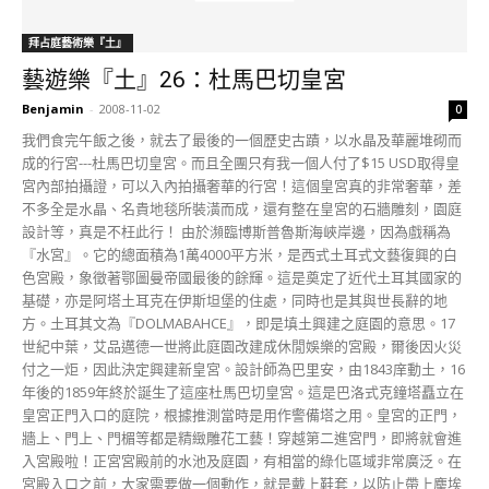
拜占庭藝術樂『土』
藝遊樂『土』26：杜馬巴切皇宮
Benjamin
-
2008-11-02
0
我們食完午飯之後，就去了最後的一個歷史古蹟，以水晶及華麗堆砌而
成的行宮---杜馬巴切皇宮。而且全團只有我一個人付了$15 USD取得皇
宮內部拍攝證，可以入內拍攝奢華的行宮！這個皇宮真的非常奢華，差
不多全是水晶、名貴地毯所裝潢而成，還有整在皇宮的石牆雕刻，園庭
設計等，真是不枉此行！ 由於瀕臨博斯普魯斯海峽岸邊，因為戲稱為
『水宮』。它的總面積為1萬4000平方米，是西式土耳式文藝復興的白
色宮殿，象徵著鄂圖曼帝國最後的餘輝。這是奠定了近代土耳其國家的
基礎，亦是阿塔土耳克在伊斯坦堡的住處，同時也是其與世長辭的地
方。土耳其文為『DOLMABAHCE』，即是填土興建之庭園的意思。17
世紀中葉，艾品邁德一世將此庭園改建成休閒娛樂的宮殿，爾後因火災
付之一炬，因此決定興建新皇宮。設計師為巴里安，由1843庠動土，16
年後的1859年終於誕生了這座杜馬巴切皇宮。這是巴洛式克鐘塔矗立在
皇宮正門入口的庭院，根據推測當時是用作警備塔之用。皇宮的正門，
牆上、門上、門楣等都是精緻雕花工藝！穿越第二進宮門，即將就會進
入宮殿啦！正宮宮殿前的水池及庭園，有相當的綠化區域非常廣泛。在
宮殿入口之前，大家需要做一個動作，就是戴上鞋套，以防止帶上麈埃