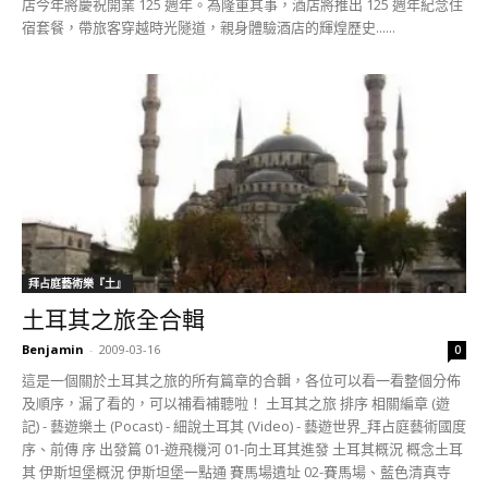
店今年將慶祝開業 125 週年。為隆重其事，酒店將推出 125 週年紀念住
宿套餐，帶旅客穿越時光隧道，親身體驗酒店的輝煌歷史......
拜占庭藝術樂『土』
土耳其之旅全合輯
Benjamin
-
2009-03-16
0
這是一個關於土耳其之旅的所有篇章的合輯，各位可以看一看整個分佈
及順序，漏了看的，可以補看補聽啦！ 土耳其之旅 排序 相關編章 (遊
記) - 藝遊樂土 (Pocast) - 細說土耳其 (Video) - 藝遊世界_拜占庭藝術國度
序、前傳 序 出發篇 01-遊飛機河 01-向土耳其進發 土耳其概況 概念土耳
其 伊斯坦堡概況 伊斯坦堡一點通 賽馬場遺址 02-賽馬場、藍色清真寺