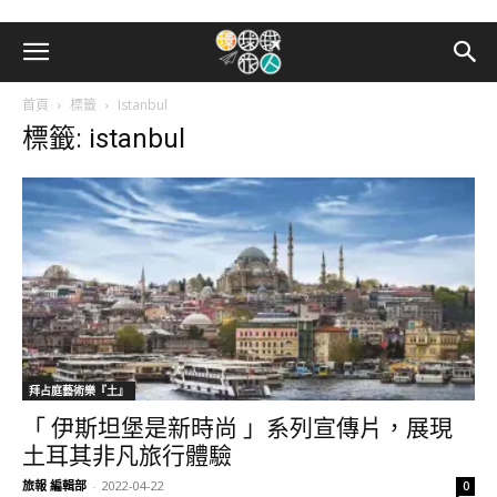
首頁
標籤
Istanbul
標籤: istanbul
拜占庭藝術樂『土』
「 伊斯坦堡是新時尚 」系列宣傳片，展現
土耳其非凡旅行體驗
旅報 編輯部
-
2022-04-22
0