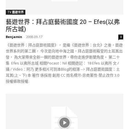
TV.藝遊世界
藝遊世界：拜占庭藝術國度 20 – Efes(以弗
所古城)
Benjamin
-
2008-09-17
0
《藝遊世界：拜占庭藝術國度》， 是繼《藝遊世界：台北》之後，藝遊
世界系列的第二輯， 今次是向地中海之國，拜占庭藝術殿堂的土耳其出
發， 為大家帶來全新一輯的藝遊世界，帶你走進伊斯蘭角度。 第二十
集 Efes 以弗所古城 相關Pocast：Nil 相關遊記： 18 Efes 以弗所 文 /
攝 / Video：阿乃 更多相片可到本Blog的相簿 --> 拜占庭藝術國度：土
耳其(上、下) 本 著作 係採用 創用 CC 姓名標示-非商業性-禁止改作 3.0
授權條款授權.