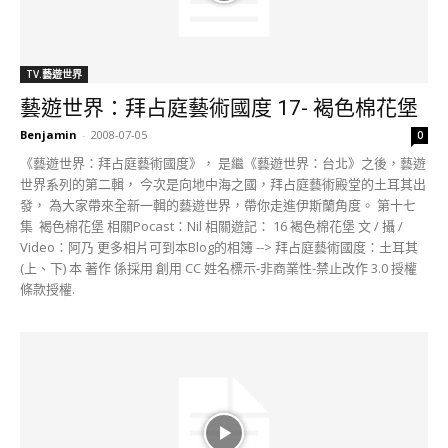
TV.藝遊世界
藝遊世界：拜占庭藝術國度 17- 褐色棉花堡
Benjamin
-
2008-07-05
0
《藝遊世界：拜占庭藝術國度》， 是繼《藝遊世界：台北》之後，藝遊
世界系列的第二輯， 今次是向地中海之國，拜占庭藝術殿堂的土耳其出
發， 為大家帶來全新一輯的藝遊世界，帶你走進伊斯蘭角度。 第十七
集 褐色棉花堡 相關Pocast：Nil 相關遊記： 16 褐色棉花堡 文 / 攝 /
Video：阿乃 更多相片可到本Blog的相簿 --> 拜占庭藝術國度：土耳其
(上、下) 本 著作 係採用 創用 CC 姓名標示-非商業性-禁止改作 3.0 授權
條款授權.