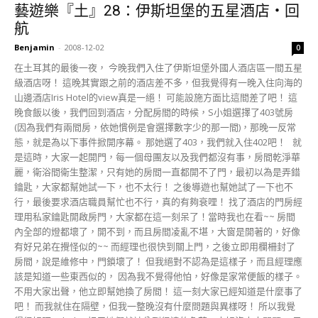
藝遊樂『土』28：伊斯坦堡的五星酒店‧回
航
Benjamin
-
2008-12-02
0
在土耳其的最後一夜， 今晚我們入住了伊斯坦堡外國人酒店區一間五星
級酒店呀！ 這晚其實跟之前的酒店差不多，但我覺得有一晚入住向海的
山邊酒店Iris Hotel的view真是一絕！ 可能設施方面比這間差了吧！ 這
晚食飯以後，我們回到酒店，分配房間的時候，S小姐選擇了403號房
(因為我們有兩間房，依她慣例是會選擇數字少的那一間)，那晚一反常
態，就是為以下事件掀開序幕。 那她選了403，我們就入住402吧！ 就
是這時，大家一起開門，每一個母團友以及我們都沒有事，房間乾淨華
麗，衛浴間衛生整潔，只有她的房間一直都開不了門，最初以為是弄錯
鑰匙，大家都幫她試一下，也不太行！ 之後導遊也幫她試了一下也不
行，最後要求酒店職員幫忙也不行，真的有夠衰哩！ 找了酒店的門房經
理用私家鑰匙開啟房門，大家都在這一刻呆了！當時我也在看~~ 房間
內全部的燈都壞了，開不到，而且房間凌亂不堪，大窗是開著的，好像
有好兄弟在攪怪似的~~ 而經理也很快到關上門，之後立即用欄柵封了
房間，說是維修中，門鎖壞了！ 但我絕對不認為是這樣子，而且經理應
該是知道一些東西似的， 因為我不覺得他怕，好像是家常便飯的樣子。
不用大家出聲，他立即幫她換了房間！ 這一刻大家已經知道是什麼事了
吧！ 而我就住在隔壁，但我一整晚沒有什麼問題與異樣呀！ 所以我覺