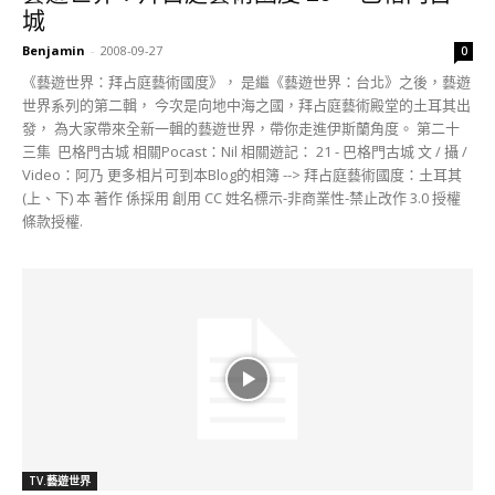
城
Benjamin
-
2008-09-27
0
《藝遊世界：拜占庭藝術國度》， 是繼《藝遊世界：台北》之後，藝遊
世界系列的第二輯， 今次是向地中海之國，拜占庭藝術殿堂的土耳其出
發， 為大家帶來全新一輯的藝遊世界，帶你走進伊斯蘭角度。 第二十
三集 巴格門古城 相關Pocast：Nil 相關遊記： 21 - 巴格門古城 文 / 攝 /
Video：阿乃 更多相片可到本Blog的相簿 --> 拜占庭藝術國度：土耳其
(上、下) 本 著作 係採用 創用 CC 姓名標示-非商業性-禁止改作 3.0 授權
條款授權.
TV.藝遊世界