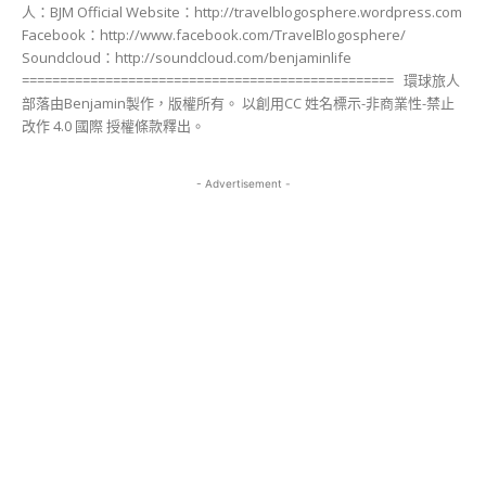
人：BJM Official Website：http://travelblogosphere.wordpress.com
Facebook：http://www.facebook.com/TravelBlogosphere/
Soundcloud：http://soundcloud.com/benjaminlife
================================================= 環球旅人
部落由Benjamin製作，版權所有。 以創用CC 姓名標示-非商業性-禁止
改作 4.0 國際 授權條款釋出。
- Advertisement -