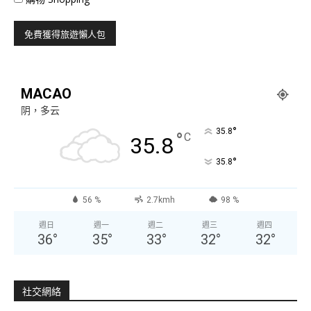
MACAO
阴，多云
°
35.8
°
C
35.8
°
35.8
56 %
2.7kmh
98 %
週日
週一
週二
週三
週四
36
°
35
°
33
°
32
°
32
°
社交網絡