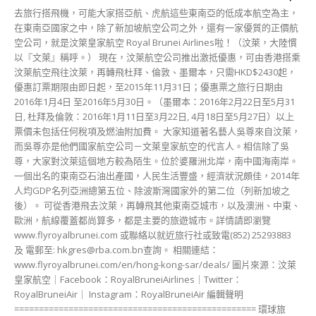
去旅行搭飛機，可能大家搭亞航、虎航這些東南亞的低成本航空為主，
在東南亞國家之中，除了新加坡航空公司之外，還有一家優質的正價航
空公司，就是汶箂皇家航空 Royal Brunei Airlines啦！（汶萊，大陸慣
以『文萊』稱呼。） 現在，汶萊航空公司推出激抵優惠，可由香港搭乘
汶萊航空飛往汶萊，再轉飛杜拜、倫敦、墨爾本，只需HKD$2430起，
優惠訂票期限由即日起，至2015年11月31日；優惠票之旅行日期由
2016年1月4日 至2016年5月30日。（墨爾本：2016年2月22日至5月31
日, 杜拜及倫敦：2016年1月11日至3月22日, 4月18日至5月27日）以上
票價未包括任何稅項及燃油附加費。 大家知道著名藝人吳尊來自汶萊，
而吳尊亦是他們國家航空公司－文萊皇家航空的代言人。相信除了吳
尊，大家對汶萊這個地方較為陌生。位於婆羅洲北岸，南中國海南岸。
一個出名的東南亞石油出產國，人民生活豐盛，經濟狀況頗佳，2014年
人均GDP名列亞洲總第五位、除波斯灣國家外的第二位（列新加坡之
後）。 可從香港飛去汶萊，再轉飛其他東南亞城市，以及澳洲、中東、
歐洲，航線覆蓋都尚算多，都是主要的旅遊城市。詳情請即瀏覽
www.flyroyalbrunei.com 或聯絡以就近旅行社或致電(852) 25293883
及 電郵至:
hkgres@rba.com.bn
查詢。 相關連結：
www.flyroyalbrunei.com/en/hong-kong-sar/deals/ 圖片來源：汶萊
皇家航空｜Facebook：RoyalBruneiAirlines｜Twitter：
RoyalBruneiAir｜ Instagram：RoyalBruneiAir 編輯聲明
================================================= 環球旅