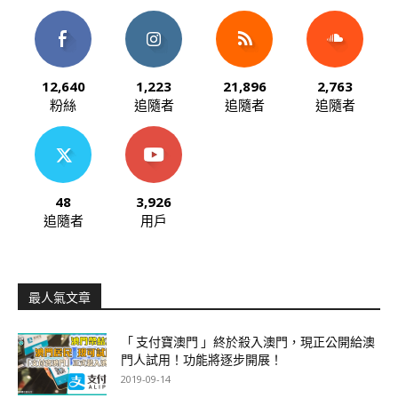
12,640
1,223
21,896
2,763
粉絲
追隨者
追隨者
追隨者
48
3,926
追隨者
用戶
最人氣文章
「 支付寶澳門 」終於殺入澳門，現正公開給澳
門人試用！功能將逐步開展！
2019-09-14