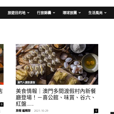
旅遊目的地
行旅錦囊
環球旅團
生活風尚
澳門人講飲講食
店
美食情報｜澳門多間渡假村內新餐
廳登場！－喜公館、味賞、谷六、
紅盤……
0
旅報 編輯部
-
2021-10-29
0
彩