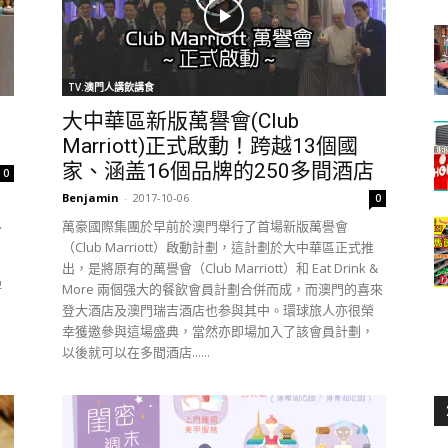
TV.澳門人講飲講食
大中華區新版萬譽會(Club
Marriott)正式啟動！跨越13個國
家、涵盖16個品牌的250多間酒店
0
Benjamin
-
2017-10-06
0
入
萬豪國際集團於早前於澳門舉行了首場新版萬譽會
、
（Club Marriott）啟動計劃，這計劃於大中華區正式推
」
出，是將原有的萬譽會（Club Marriott）和 Eat Drink &
啤
More 兩個强大的餐飲會員計劃合併而成，而澳門的喜來
登大酒店及澳門瑞吉酒店也参與其中。環球旅人亦很榮
幸獲邀參與這場盛典，當然亦即場加入了該會員計劃，
以後就可以在多間酒店......