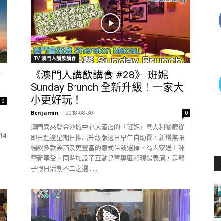
TV.澳門人講飲講食
十
《澳門人講飲講食 #28》 班妮
Sunday Brunch 全新升級！一家大
小更好玩！
0
Benjamin
-
2018-08-30
0
，
澳門喜來登金沙城中心大酒店的「班妮」意大利餐廳從
14
即日起逢星期日推出升級版週日早午自助餐，新增無限
暢飲多款美酒及更豐富的意式佳餚選擇，為大家送上味
蕾新享受。同時加設了互動兒童專區和現場表演，是親
子假日活動不二之選......