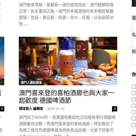
愉
澳門美食情報｜隨著新一波的疫情完結，澳門陸續恢復
大
正常，民生重回正軌。澳門的多間渡假村有多間新餐廳
款
登場！包括：喜公館、味賞、谷六、紅盤，以及燊哥冰
電
室......
名
姓
你
澳門人講飲講食
店
澳門喜來登的喜柏酒廊也與大家一
起歡度 德國啤酒節
環球旅人 編輯部
-
2019-10-12
0
0
的
澳門除了MGM外，其實還有數個地方同樣有舉行德國啤
、
酒節慶祝活動，而澳門喜來登的喜柏酒廊，特別推出了
員
為期三個月的德國啤酒及特色食品巡禮，大家下班後可