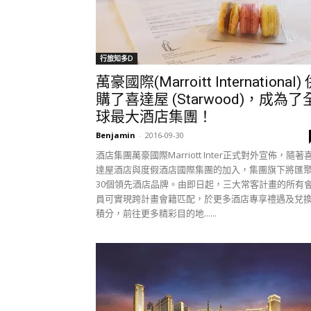
行旅知多D
萬豪國際(Marroitt International)
購了喜達屋 (Starwood)，成為了
球最大酒店集團！
Benjamin
-
2016-09-30
酒店集團萬豪國際Marriott Inter正式對外宣佈，隨著
達屋酒店與度假酒店國際集團的加入，集團旗下將匯
30個領先酒店品牌。由即日起，三大常客計畫的所有
員可實現跨計畫會籍匹配，於更多酒店專享禮遇及兌
積分，前往更多精彩目的地......