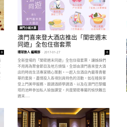
澳門小城大事
澳門喜來登大酒店推出「閨密週末
同遊」全包住宿套票
環球旅人 編輯部
-
2017-01-27
0
0
酒
全新登場的「閨密週末同遊」全包住宿套票，讓姊妹們
革
不用再為聚會節目及地方煩惱，全部由澳門喜來登大酒
出
店的時尚生活專家精心策劃。一起入住酒店內最尊貴奢
貨
華的套房，盡情投入各項別具特色的活動，如在睡房享
受上門美甲服務、跟調酒師學調酒、以及在澳門巴黎鐵
塔的池畔參加私人瑜伽課堂，共度閨密專屬的愉快難忘
週末......