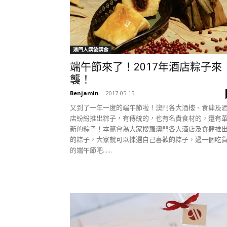
澳門人講飲講食
端午節來了！2017年酒店粽子來
襲！
Benjamin
-
2017-05-15
又到了一年一度的端午節啦！澳門各大酒樓、食肆及
店紛紛推出粽子，有傳統的，也有名貴食材的，還有
新的粽子！本篇會為大家搜羅澳門各大酒店及食肆推
的粽子，大家就可以揀選自己喜歡的粽子，過一個吃
的端午節吧......