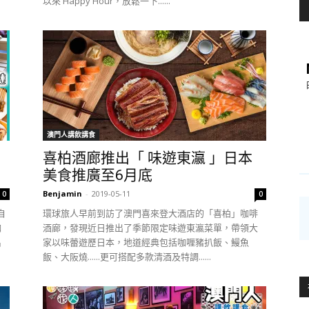
以來 Happy Hour，放鬆一下......
澳門人講飲講食
喜柏酒廊推出「 味遊東瀛 」日本
美食推廣至6月底
Benjamin
-
2019-05-11
0
0
自
環球旅人早前到訪了澳門喜來登大酒店的「喜柏」咖啡
咖
酒廊，發現近日推出了季節限定味遊東瀛菜單，帶領大
名
家以味蕾遊歷日本，地道經典包括咖喱豬扒飯、鰻魚
飯、大阪燒......更可搭配多款清酒及特調......