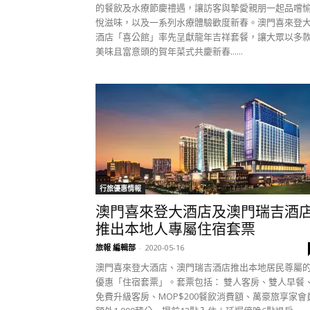
的餐飲及水療節慶禮遇，讓訪客與摯愛親朋一起品嚐
悅滋味，以及一系列水療體驗歡度新春。澳門喜來登
酒店「喜公館」率先呈獻龍年吉祥套餐，讓大眾以多
美味且富意頭的賀年菜式共慶新春......
行旅優惠情報
澳門喜來登大酒店及澳門瑞吉酒
推出本地人專屬住宿套票
旅報 編輯部
-
2020-05-16
澳門喜來登大酒店、澳門瑞吉酒店推出本地居民尊屬
優惠「住宿套票」。套票包括： 雙人客房、雙人早餐
免費升級客房、MOP$200餐飲消費額、萬豪旅享家會