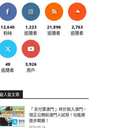
12,640
1,223
21,896
2,763
粉絲
追隨者
追隨者
追隨者
48
3,926
追隨者
用戶
最人氣文章
「 支付寶澳門 」終於殺入澳門，
現正公開給澳門人試用！功能將
逐步開展！
2019-09-14