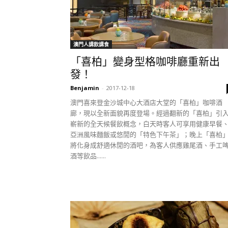
澳門人講飲講食
「喜柏」變身型格咖啡廳重新出
發！
Benjamin
-
2017-12-18
澳門喜來登金沙城中心大酒店大堂的「喜柏」咖啡酒
廊，現以全新面貌再度登場。經過翻新的「喜柏」引
嶄新的全天候餐飲概念，白天時客人可享用健康早餐
亞洲風味麵飯或悠閒的「特色下午茶」；晚上「喜柏
將化身成舒適休閒的酒吧，為客人供應雞尾酒、手工
酒等飲品......