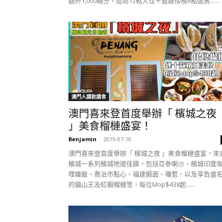
額外1,000積分、提前12點入住＋延遲傍晚6點退房......
澳門人講飲講食
澳門喜來登首度舉辦「 檳城之夜
」美食榴槤盛宴！
Benjamin
-
2019-07-10
澳門喜來登首度舉辦「 檳城之夜 」美食榴槤盛宴，來
檳城一系列檳城地道佳餚，包括亞參喇沙、檳城印度
哩雜飯、喬治市點心、福建蝦面、囉惹，以及享負盛
的貓山王及紅蝦榴槤等，每位Mop$438起......