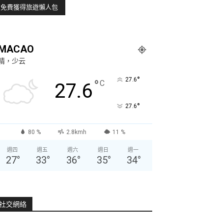
MACAO
晴，少云
°
27.6
°
C
27.6
°
27.6
80 %
2.8kmh
11 %
週四
週五
週六
週日
週一
27
°
33
°
36
°
35
°
34
°
社交網絡