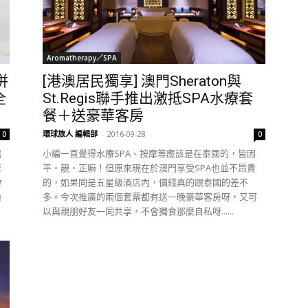
Aromatherapy／SPA
 併
[港澳居民獨享] 澳門Sheraton與
全
St.Regis聯手推出激抵SPA水療套
餐＋送豪華客房
環球旅人 編輯部
-
2016-09-28
0
0
喜
小編一直覺得水療SPA、按摩等應該是在泰國的，皆因
聚
平‧靚‧正嘛！但原來現在於澳門享受SPA也並不昂貴
會
的，如果同是五星級酒店內，價錢真的跟泰國的差不
換
多。今次推廣的兩個套票都有送一晚豪華客房呀，又可
以與親朋好友一同共享，不會獨食那麼自私呀......