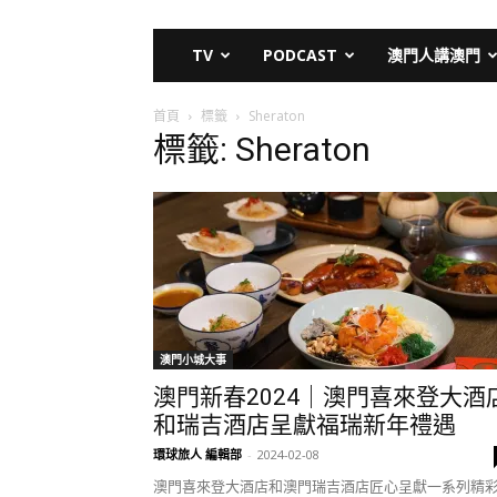
TV
PODCAST
澳門人講澳門
首頁
標籤
Sheraton
標籤: Sheraton
澳門小城大事
澳門新春2024｜澳門喜來登大酒
和瑞吉酒店呈獻福瑞新年禮遇
環球旅人 編輯部
-
2024-02-08
澳門喜來登大酒店和澳門瑞吉酒店匠心呈獻一系列精