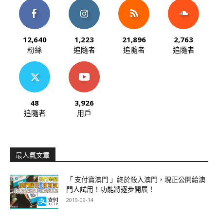
12,640
1,223
21,896
2,763
粉絲
追隨者
追隨者
追隨者
48
3,926
追隨者
用戶
最人氣文章
「 支付寶澳門 」終於殺入澳門，現正公開給澳
門人試用！功能將逐步開展！
2019-09-14