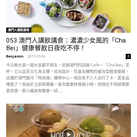
澳門人講飲講食
053 澳門人講飲講食：濃濃少女風的「Cha
Bei」健康餐飲日夜吃不停！
Benjamin
-
2017-07-04
0
今日給大家一間大家都不陌生，近期澳門的話題 Cafe－「Cha Bei」茶
杯。它以品茶文化為主體，結合設計、花藝及購物的複合型輕食餐館，
店鋪於澳門銀河「時尚匯」購物中心。相信有不少人去打了卡，甚至品
嚐過了！但由於之前新開幕，每次都要排幾個小時，而現在不用排隊那
麼誇張，那小編就有機會一試......