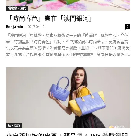
購物樂‧澳門
「時尚春色」盡在「澳門銀河」
Benjamin
-
2017-04-12
0
「澳門銀河」集購物、探索及藝術於一身的「時尚匯」購物中心，今個
春日特別呈獻「時尚春色」活動，不單獨家展示時尚新品，更為賓客提
供以花卉為主題的藝術、佈置和限定餐飲，並與 DFS 旗下澳門 T 廣場美
妝世界攜手合作帶來別具創意與個人化的購物體驗，令春日倍添繽紛......
私．採訪