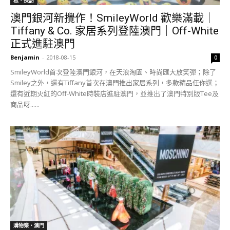
私．採訪
澳門銀河新攪作！SmileyWorld 歡樂滿載｜
Tiffany & Co. 家居系列登陸澳門｜Off-White
正式進駐澳門
Benjamin
-
2018-08-15
0
SmileyWorld首次登陸澳門銀河，在天浪淘園、時尚匯大放笑彈；除了
Smiley之外，還有Tiffany首次在澳門推出家居系列，多款精品任你選；
還有近期火紅的Off-White時裝店進駐澳門，並推出了澳門特別版Tee及
商品呀......
購物樂‧澳門