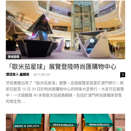
澳城遊蹤
「歐米茄星球」展覽登陸時尚匯購物中心
環球旅人 編輯部
-
2017-09-24
0
早前應邀出席了「歐米茄星球」展覽。這個展覽是首度於澳門舉行，將
即日起至 10 月 30 日於時尚匯購物中心的明珠大堂舉行。大家可在展覽
中，一次過觀賞 40 多款歐米茄經典腕錶，包括於澳門時尚匯獨家發售
的限定款......