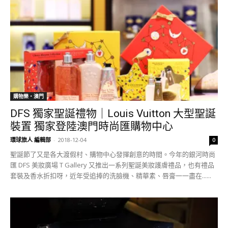
購物樂‧澳門
DFS 獨家聖誕禮物｜Louis Vuitton 大型聖誕
裝置 獨家登陸澳門時尚匯購物中心
環球旅人 編輯部
-
2018-12-04
0
聖誕節了又是各大渡假村、購物中心發揮創意的時間。今年的銀河時尚
匯 DFS 美妝廣場 T Gallery 又推出一系列聖誕美妝護膚禮品，也有禮品
套裝及香水折扣呀，近年受追捧的洗臉機、精華素、唇膏一一盡在......