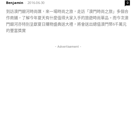
Benjamin
-
2016-06-30
0
到訪澳門銀河時尚匯，來一場時尚之旅，走訪「澳門時尚之旅」多個合
作商鋪，了解今年夏天有什麼值得大家入手的旅遊時尚單品。而今次澳
門銀河亦特別呈獻夏日購物盛典送大禮，將會送出總值澳門幣6千萬元
的豐富獎賞
- Advertisement -