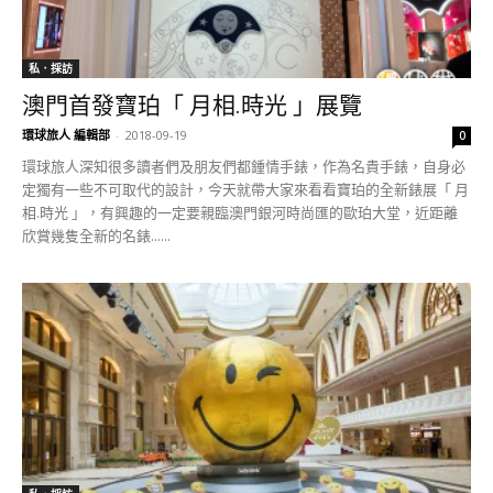
私．採訪
澳門首發寶珀「 月相.時光 」展覽
環球旅人 編輯部
-
2018-09-19
0
環球旅人深知很多讀者們及朋友們都鍾情手錶，作為名貴手錶，自身必
定獨有一些不可取代的設計，今天就帶大家來看看寶珀的全新錶展「 月
相.時光 」，有興趣的一定要親臨澳門銀河時尚匯的歐珀大堂，近距離
欣賞幾隻全新的名錶......