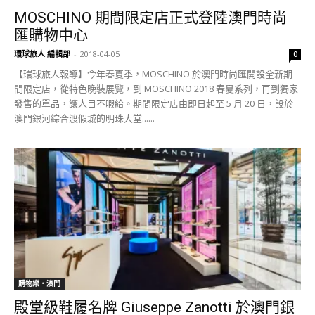
MOSCHINO 期間限定店正式登陸澳門時尚
匯購物中心
環球旅人 編輯部
-
2018-04-05
0
【環球旅人報導】今年春夏季，MOSCHINO 於澳門時尚匯開設全新期
間限定店，從特色晚裝展覽，到 MOSCHINO 2018 春夏系列，再到獨家
發售的單品，讓人目不暇給。期間限定店由即日起至 5 月 20 日，設於
澳門銀河綜合渡假城的明珠大堂......
購物樂‧澳門
殿堂級鞋履名牌 Giuseppe Zanotti 於澳門銀