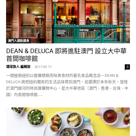
澳門人講飲講食
DEAN & DELUCA 即將進駐澳門 設立大中華
首間咖啡館
環球旅人 編輯部
-
2017-09-11
0
一間植根紐約以搜羅精緻而味美食材的著名食品概念店－DEAN &
DELUCA 將把紐約獨有的生活品味帶到澳門，並選擇於本年秋天，登陸
於澳門銀河的時尚匯購物中心，是大中華地區（澳門、香港、台灣、中
國）內首間咖啡館......