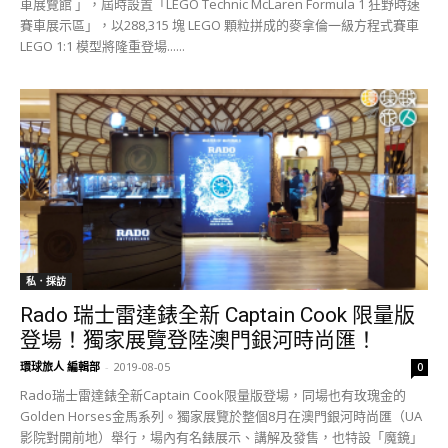
車展覽館 」，屆時設置「LEGO Technic McLaren Formula 1 狂野時速
賽車展示區」，以288,315 塊 LEGO 顆粒拼成的麥拿倫一級方程式賽車
LEGO 1:1 模型將隆重登場......
私．採訪
Rado 瑞士雷達錶全新 Captain Cook 限量版
登場！獨家展覽登陸澳門銀河時尚匯！
環球旅人 編輯部
-
2019-08-05
0
Rado瑞士雷達錶全新Captain Cook限量版登場，同場也有玫瑰金的
Golden Horses金馬系列。獨家展覽於整個8月在澳門銀河時尚匯（UA
影院對開前地）舉行，場內有名錶展示、講解及發售，也特設「魔鏡」