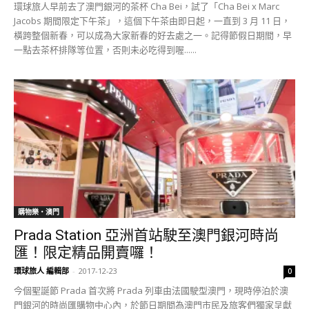
環球旅人早前去了澳門銀河的茶杯 Cha Bei，試了「Cha Bei x Marc
Jacobs 期間限定下午茶」，這個下午茶由即日起，一直到 3 月 11 日，
橫跨整個新春，可以成為大家新春的好去處之一。記得節假日期間，早
一點去茶杯排隊等位置，否則未必吃得到喔......
購物樂‧澳門
Prada Station 亞洲首站駛至澳門銀河時尚
匯！限定精品開賣囉！
環球旅人 編輯部
-
2017-12-23
0
今個聖誕節 Prada 首次將 Prada 列車由法國駛型澳門，現時停泊於澳
門銀河的時尚匯購物中心內，於節日期間為澳門市民及旅客們獨家呈獻