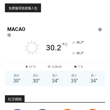
MACAO
晴
°
30.2
°
C
30.2
°
30.2
67 %
4.2kmh
7 %
週四
週五
週六
週日
週一
30
°
30
°
34
°
35
°
34
°
社交網絡