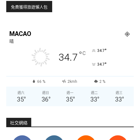
MACAO
晴
°
34.7
°
C
34.7
°
34.7
66 %
2kmh
2 %
週六
週日
週一
週二
週三
35
°
36
°
35
°
33
°
33
°
社交網絡