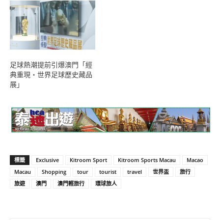
足球熱潮提前引爆澳門「經
典重現・世界足球歷史藏品
展」
標籤
Exclusive
Kitroom Sport
Kitroom Sports Macau
Macao
Macau
Shopping
tour
tourist
travel
世界盃
旅行
旅遊
澳門
澳門輕旅行
環球旅人