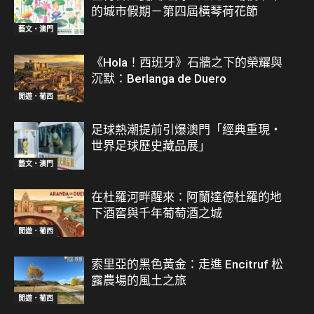
的城市假期－第四屆橫琴荷花節
藝文‧澳門
《Hola！西班牙》石牆之下的榮耀與
沉默：Berlanga de Duero
閒遊．葡西
足球熱潮提前引爆澳門「經典重現・
世界足球歷史藏品展」
藝文‧澳門
在杜羅河畔醒來：阿蘭達德杜羅的地
下酒窖與千年葡萄酒之城
閒遊．葡西
索里亞的黑色黃金：走進 Encitruf 松
露農場的風土之旅
閒遊．葡西