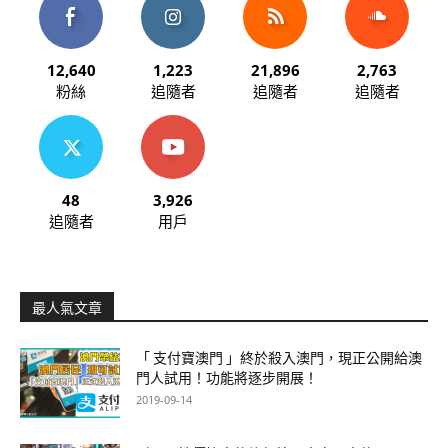
12,640
1,223
21,896
2,763
粉絲
追隨者
追隨者
追隨者
48
3,926
追隨者
用戶
最人氣文章
「 支付寶澳門 」終於殺入澳門，現正公開給澳
門人試用！功能將逐步開展！
2019-09-14