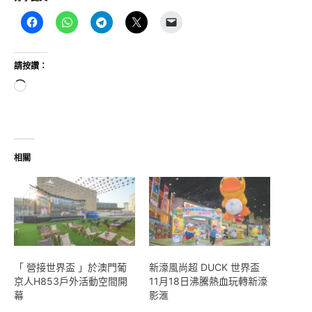
請按讚：
正
在
載
入...
相關
「 營接世界盃 」於澳門葡
新濠風尚超 DUCK 世界盃
京人H853戶外活動空間開
11月18日沸騰熱血玩轉新濠
幕
影滙