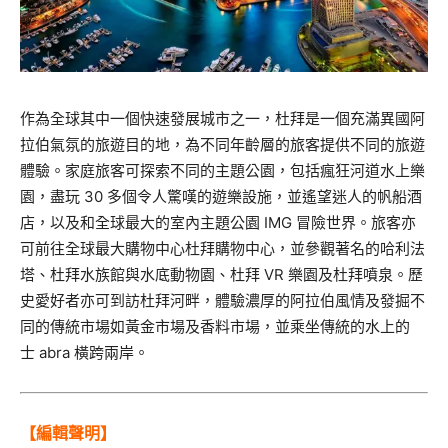
作為全球其中一個快速發展城市之一，
杜拜是一個充滿異國阿
拉伯氣氛的旅遊目的地，
為不同年齡層的旅客提供不同的旅遊
體驗。
家庭旅客可探索不同的主題公園，包括瘋狂河道水上樂
園，盡玩
30
多個令人驚嘆的遊樂設施，並遙望迷人的帆船酒
店，
以及和全球最大的室內主題公園
IMG
冒險世界。
旅客亦
可前往全球最大購物中心杜拜購物中心，
並參觀著名的哈利法
塔、杜拜水族館與水底動物園、杜拜
VR
樂園及
杜拜噴泉。歷
史愛好者亦可到訪杜拜河畔，
體驗濃厚的阿拉伯風情及發掘不
同的傳統市場如黃金市場及香料市場
，並乘坐傳統的水上的
士
abra
橫跨兩岸。
【編輯聲明】