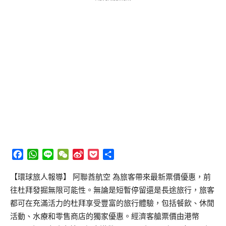
Facebook
WhatsApp
Line
WeChat
Sina
Pocket
分
Weibo
享
【環球旅人報導】 阿聯酋航空 為旅客帶來最新票價優惠，前
往杜拜發掘無限可能性。無論是短暫停留還是長途旅行，旅客
都可在充滿活力的杜拜享受豐富的旅行體驗，包括餐飲、休閒
活動、水療和零售商店的獨家優惠。經濟客艙票價由港幣