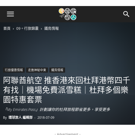
首頁
09。行旅錦囊
鐵鳥情報
行旅優惠情報
走進神秘中東
鐵鳥情報
阿聯酋航空 推香港來回杜拜港幣四千
有找｜機場免費派雪糕｜杜拜多個樂
園特惠套票
「My Emirates Pass」計劃讓你的杜拜旅程節省更多，享受更多
By
環球旅人 編輯部
-
2018-07-09
- Advertisement -