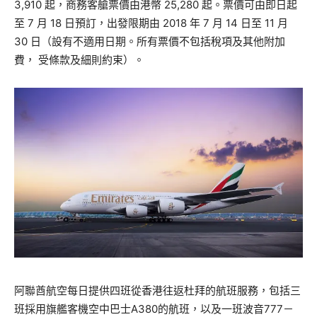
3,910 起，商務客艙票價由港幣 25,280 起。票價可由即日起
至 7 月 18 日預訂，出發限期由 2018 年 7 月 14 日至 11 月
30 日（設有不適用日期。所有票價不包括稅項及其他附加
費， 受條款及細則約束）。
阿聯酋航空每日提供四班從香港往返杜拜的航班服務，包括三
班採用旗艦客機空中巴士A380的航班，以及一班波音777－