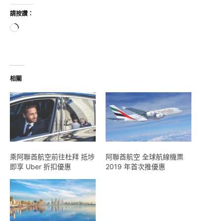
請按讚：
正
在
載
入...
相關
乘阿聯酋航空前往杜拜 抵埗
阿聯酋航空 全球航線機票
即享 Uber 折扣優惠
2019 年首次推優惠