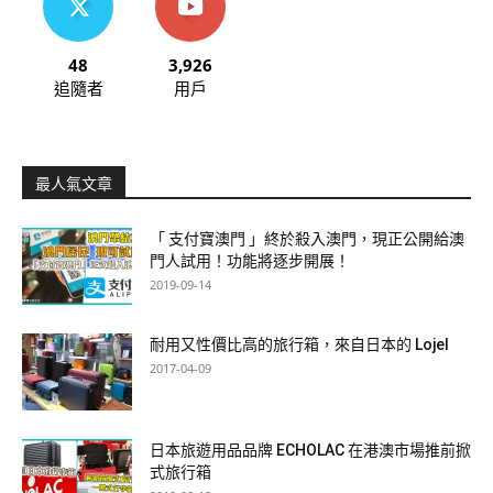
48
3,926
追隨者
用戶
最人氣文章
「 支付寶澳門 」終於殺入澳門，現正公開給澳
門人試用！功能將逐步開展！
2019-09-14
耐用又性價比高的旅行箱，來自日本的 Lojel
2017-04-09
日本旅遊用品品牌 ECHOLAC 在港澳市場推前掀
式旅行箱