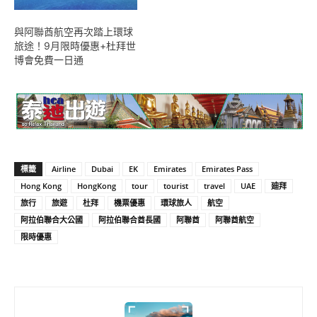
與阿聯酋航空再次踏上環球
旅途！9月限時優惠+杜拜世
博會免費一日通
標籤
Airline
Dubai
EK
Emirates
Emirates Pass
Hong Kong
HongKong
tour
tourist
travel
UAE
廸拜
旅行
旅遊
杜拜
機票優惠
環球旅人
航空
阿拉伯聯合大公國
阿拉伯聯合酋長國
阿聯酋
阿聯酋航空
限時優惠