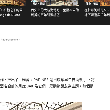
閒遊．葡西
閒遊．葡西
牙》石牆之下的榮
舌尖上的大航海傳奇：里斯本貝倫
在杜羅河畔醒來：
ga de Duero
葡撻的百年甜蜜誘惑
地下酒窖與千年葡
 Advertisement -
作，推出了「雅舍 x PAPINEE 週日環球早午自助餐 」，將
瑞吉酒店設計的馴鹿 JAK 及它們一眾動物朋友為主題，每個動