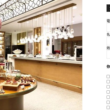
電
名
姓
你