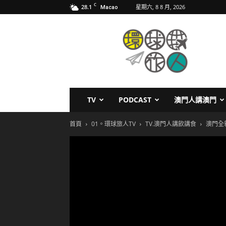
C
28.1
星期六, 8 8 月, 2026
Macao
環
球
旅
人
TV
PODCAST
澳門人講澳門
首頁
01。環球旅人TV
TV.澳門人講飲講食
澳門全新 