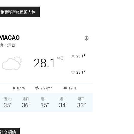
MACAO
晴，少云
°
28.1
°
C
28.1
°
28.1
87 %
2.2kmh
19 %
週六
週日
週一
週二
週三
35
°
36
°
35
°
34
°
33
°
社交網絡