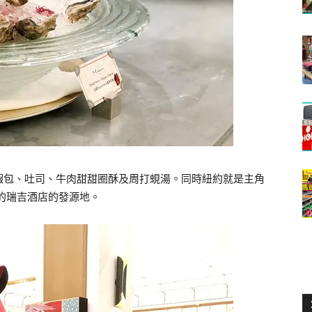
蝦包、吐司、牛肉甜甜圈酥及周打蜆湯。同時紐約就是主角
 年的瑞吉酒店的發源地。