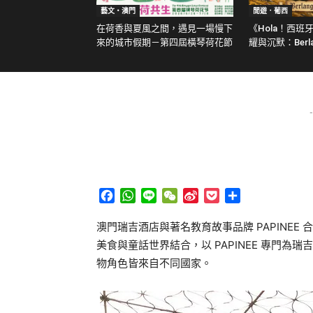
藝文‧澳門
閒遊．葡西
在荷香與夏風之間，遇見一場慢下
《Hola！西班
來的城市假期－第四屆橫琴荷花節
耀與沉默：Berlan
-
Facebook
WhatsApp
Line
WeChat
Sina
Pocket
分
Weibo
享
澳門瑞吉酒店與著名教育故事品牌 PAPINEE 合
美食與童話世界結合，以 PAPINEE 專門為
物角色皆來自不同國家。