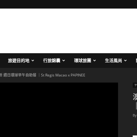
旅遊目的地
行旅錦囊
環球旅團
生活風尚
週日環球早午自助餐 ｜St Regis Macao x PAPINEE
｜
By