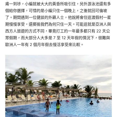
甫一到埗，小編就被大大的黃昏所吸引住，另外游泳池還有多
個給你選擇，可惜的是小編只住一個晚上，之後就回可倫坡
了。期間遇到一位健談的外籍人士，他說將會住這渡假村一星
期慢慢享受，還揶揄我們為何只住一天。可能這就是亞洲人與
西方人旅遊的方式不同，畢竟打工的一年最多都只有
22
天公
眾假期，而大部分人大多是
7
至
12
天年假的情況下，很難與
歐洲人一年有
2
個月年假去慢活享受來比較。