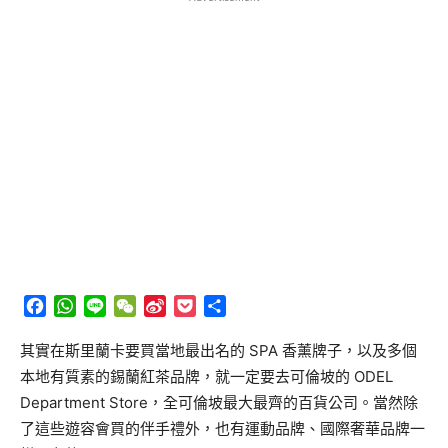
Facebook
WhatsApp
Line
WeChat
Sina
Pocket
分
Weibo
享
其實在斯里蘭卡要買當地最出名的
SPA
香薰牌子，以及多個
本地有質素的錫蘭紅茶品牌，就一定要去可倫坡的
ODEL
Department Store
，全可倫坡最大最齊的百貨公司。當然除
了這些遊容會買的伴手禮外，也有運動品牌、國際奢華品牌一