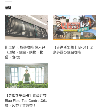
入...
相關
斯里蘭卡 旅遊攻略 懶人包
【走進斯里蘭卡 EP01】全
（環境、景點、購物、物
島必遊の景點攻略
價，食宿）
【走進斯里蘭卡】錫蘭紅茶
Blue Field Tea Centre 學採
茶、炒茶？買靚茶！