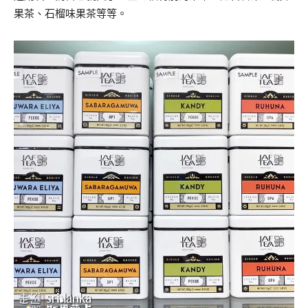
果茶、石榴味果茶等等。