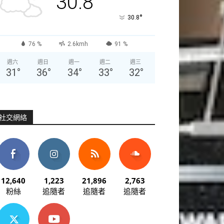
30.8
°
30.8
76 %
2.6kmh
91 %
週六
週日
週一
週二
週三
31
°
36
°
34
°
33
°
32
°
社交網絡
12,640
1,223
21,896
2,763
粉絲
追隨者
追隨者
追隨者