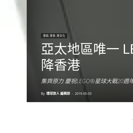
港旅.港食.港文化
亞太地區唯一 LEG
降香港
集齊原力 慶祝LEGO®星球大戰20週
By
環球旅人 編輯部
-
2019-05-03
-