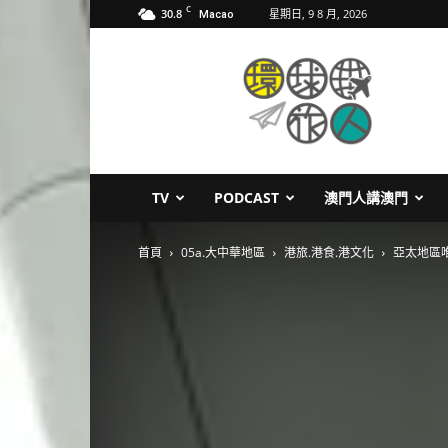
C
30.8
星期日, 9 8 月, 2026
Macao
環
球
旅
人
TV
PODCAST
澳門人講澳門
首頁
05a.大中華地區
港旅.港食.港文化
亞太地區唯一