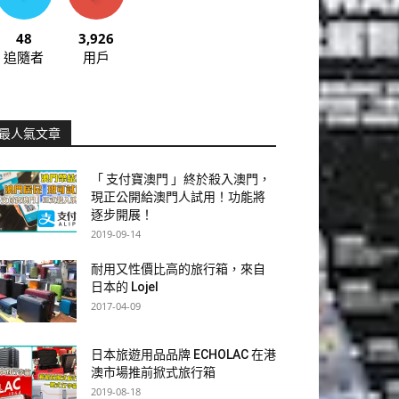
48
3,926
追隨者
用戶
最人氣文章
「 支付寶澳門 」終於殺入澳門，
現正公開給澳門人試用！功能將
逐步開展！
2019-09-14
耐用又性價比高的旅行箱，來自
日本的 Lojel
2017-04-09
日本旅遊用品品牌 ECHOLAC 在港
澳市場推前掀式旅行箱
2019-08-18