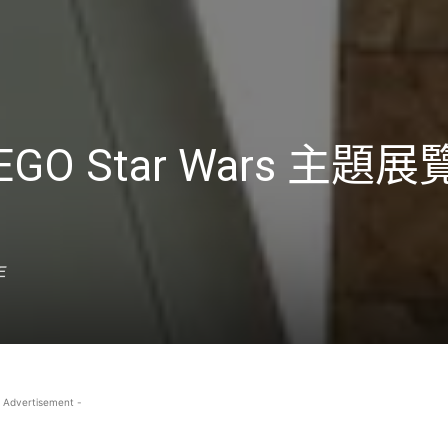
O Star Wars 主題展
年
 Advertisement -