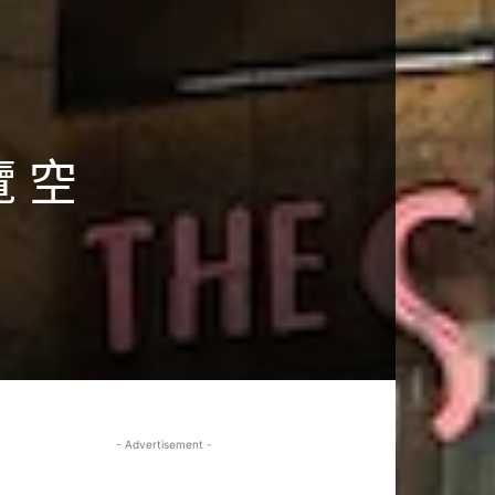
覽 空
- Advertisement -