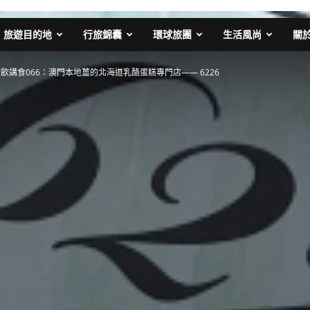
旅遊目的地
行旅錦囊
環球旅團
生活風尚
關
飲講食066：澳門本地薑的北海道乳酪蛋糕專門店—— 6226