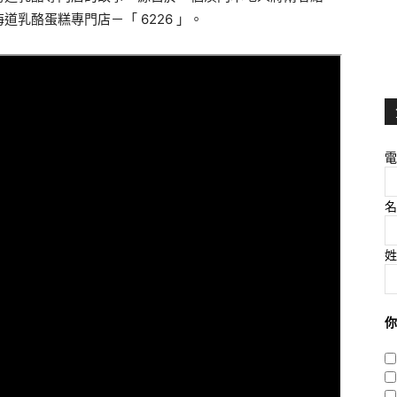
道乳酪蛋糕專門店－「 6226 」。
電
名
姓
你