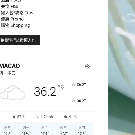
美食 F&B
懶人包/攻略 Tips
優惠 Promo
購物 Shopping
MACAO
阴，多云
°
36.2
°
C
36.2
°
36.2
57 %
1.7kmh
91 %
週日
週一
週二
週三
週四
37
°
35
°
33
°
32
°
32
°