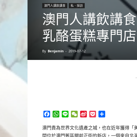
澳門人講飲講食
私．採訪
澳門人講飲講食
乳酪蛋糕專門店—
By
Benjamin
-
2019-07-12
-
Facebook
WhatsApp
Line
WeChat
Sina
Pocket
分
Weibo
享
澳門貴為世界文化遺產之城，也在近年獲得「
間位於澳門舊區關前正街的新店，一個來自北