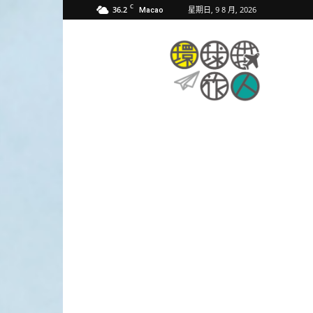
C
36.2
星期日, 9 8 月, 2026
Macao
環
球
旅
人