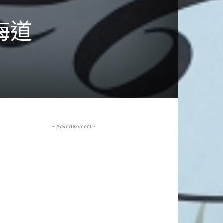
海道
- Advertisement -