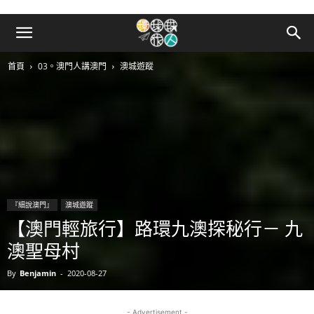
首頁
03。澳門人講澳門
澳城遊蹤
『細說澳門』
澳城遊蹤
【澳門輕旅行】路環九澳探秘行－ 九
澳聖母村
By
Benjamin
-
2020-08-27
- Advertisement -