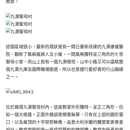
教堂。
這個區域很小，最新的現狀是有一間已重新改建的九澳康復醫
院、翻新了舊痲瘋病人五小屋、一間風格獨特呈三角形的七苦
聖母小堂。而山上就有一個九澳燈塔，山中小路又可以遠眺整
個九澳九庫及國際機場跑道，所以也是健行愛好者的行山路線
之一。
位於路環九澳聖母村內，這座教堂外形獨特，呈正三角形，仿
如一個大帳篷。正面外牆卻是樸實無華，只有在上部的圓形窗
口，以及屋頂的十字架耶穌像，由意大利米蘭的雕塑家麥善拿
設計。教堂東側的是一座造型簡約的鐘塔樓。教堂內所奉的是