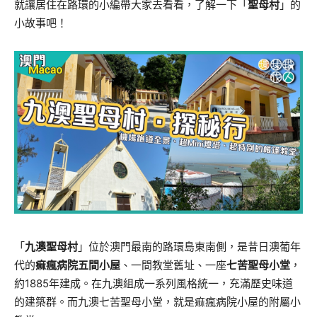
就讓居住在路環的小編帶大家去看看，了解一下「
聖母村
」的
小故事吧！
「
九澳聖母村
」位於澳門最南的路環島東南側，是昔日澳葡年
代的
痲瘋病院五間小屋
、一間教堂舊址、一座
七苦聖母小堂
，
約1885年建成。在九澳組成一系列風格統一，充滿歷史味道
的建築群。而九澳七苦聖母小堂，就是痲瘋病院小屋的附屬小