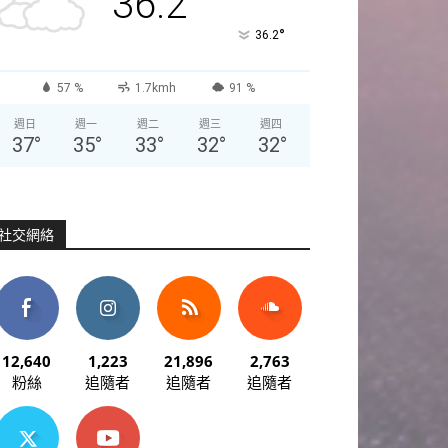
36.2
°
36.2
57 %
1.7kmh
91 %
週日
週一
週二
週三
週四
37
°
35
°
33
°
32
°
32
°
社交網絡
12,640
1,223
21,896
2,763
粉絲
追隨者
追隨者
追隨者