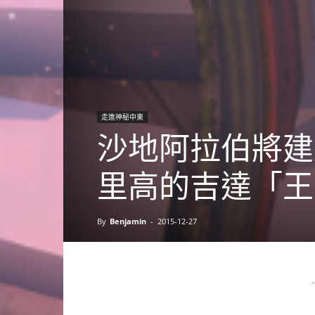
走進神秘中東
沙地阿拉伯將建
里高的吉達「王
By
Benjamin
-
2015-12-27
-