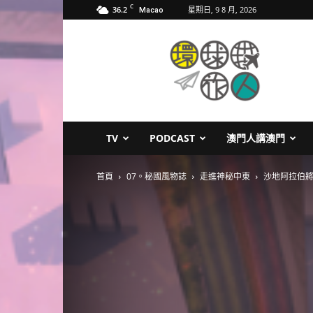
C
36.2
星期日, 9 8 月, 2026
Macao
環
球
旅
人
TV
PODCAST
澳門人講澳門
首頁
07。秘國風物誌
走進神秘中東
沙地阿拉伯將