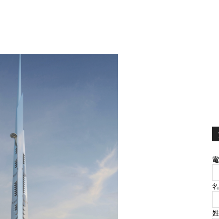
電
名
姓