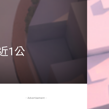
近1公
- Advertisement -