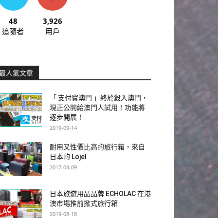
48
3,926
追隨者
用戶
最人氣文章
「 支付寶澳門 」終於殺入澳門，
現正公開給澳門人試用！功能將
逐步開展！
2019-09-14
耐用又性價比高的旅行箱，來自
日本的 Lojel
2017-04-09
日本旅遊用品品牌 ECHOLAC 在港
澳市場推前掀式旅行箱
2019-08-18