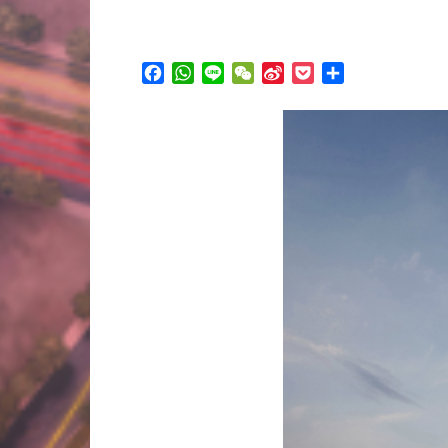
Facebook
WhatsApp
Line
WeChat
Sina
Pocket
分
Weibo
享