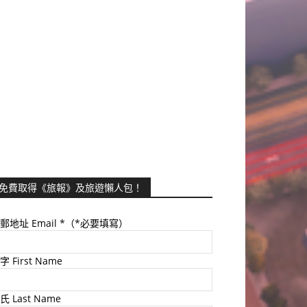
免費取得《旅報》及旅遊懶人包！
郵地址 Email
*（*必要填寫）
字 First Name
氏 Last Name