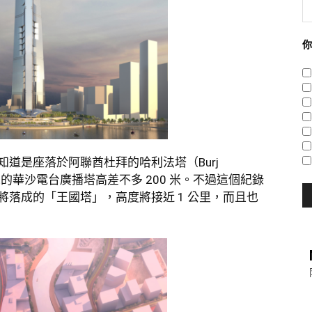
你
道是座落於阿聯酋杜拜的哈利法塔（Burj
名第二的華沙電台廣播塔高差不多 200 米。不過這個紀錄
落成的「王國塔」，高度將接近 1 公里，而且也