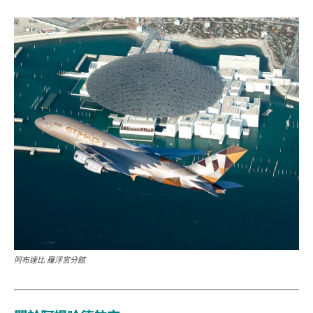
阿布達比 羅浮宮分館