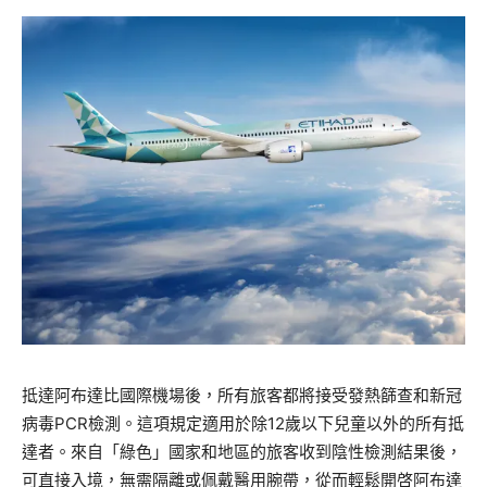
抵達阿布達比國際機場後，所有旅客都將接受發熱篩查和新冠
病毒PCR檢測。這項規定適用於除12歲以下兒童以外的所有抵
達者。來自「綠色」國家和地區的旅客收到陰性檢測結果後，
可直接入境，無需隔離或佩戴醫用腕帶，從而輕鬆開啓阿布達