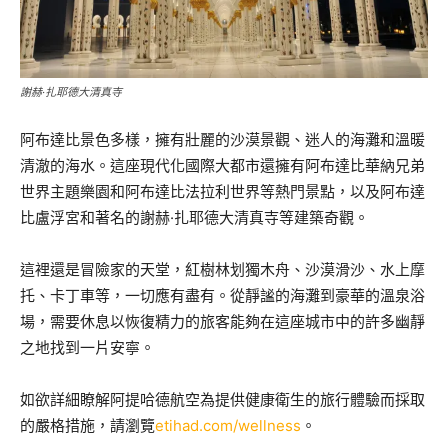
謝赫·扎耶德大清真寺
阿布達比景色多樣，擁有壯麗的沙漠景觀、迷人的海灘和溫暖
清澈的海水。這座現代化國際大都市還擁有阿布達比華納兄弟
世界主題樂園和阿布達比法拉利世界等熱門景點，以及阿布達
比盧浮宮和著名的謝赫·扎耶德大清真寺等建築奇觀。
這裡還是冒險家的天堂，紅樹林划獨木舟、沙漠滑沙、水上摩
托、卡丁車等，一切應有盡有。從靜謐的海灘到豪華的溫泉浴
場，需要休息以恢復精力的旅客能夠在這座城市中的許多幽靜
之地找到一片安寧。
如欲詳細瞭解阿提哈德航空為提供健康衛生的旅行體驗而採取
的嚴格措施，請瀏覽
etihad.com/wellness
。