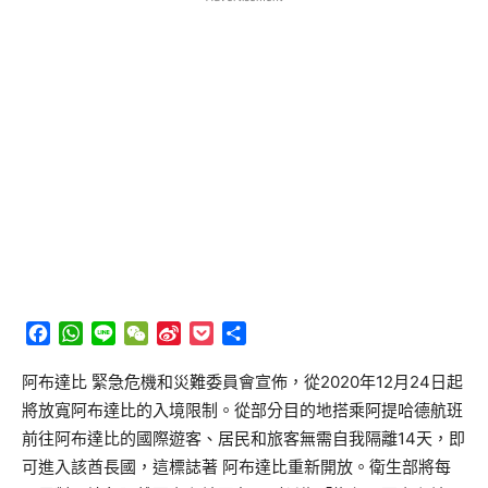
Facebook
WhatsApp
Line
WeChat
Sina
Pocket
分
Weibo
享
阿布達比 緊急危機和災難委員會宣佈，從2020年12月24日起
將放寬阿布達比的入境限制。從部分目的地搭乘阿提哈德航班
前往阿布達比的國際遊客、居民和旅客無需自我隔離14天，即
可進入該酋長國，這標誌著 阿布達比重新開放。衛生部將每