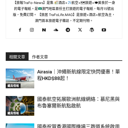
【旅報TraFo-News】是集
酒店+
航空+🗺旅遊+🍽美食於一身
的電子報紙。是
澳門地區首份主打旅遊的電子報紙，每月15號出
版，免費訂閱。 【旅居 TraFoLife.MAG】是旅遊+酒店+航空為主，
澳門首本旅遊電子雜誌，不定期刊物。
相關文章
作者文章
Airasia｜沖繩新航線限定快閃優惠！單
程HKD$88起！
鐵鳥情報
國泰航空拓展歐洲航線網絡：慕尼黑與
布魯塞爾新航點啟航
鐵鳥情報
國泰祝賀香港國際機場三跑道系統啟用