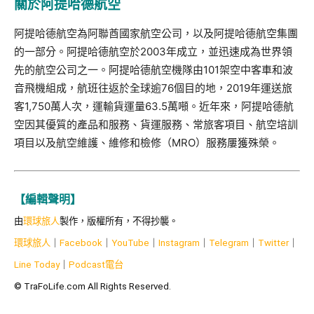
關於阿提哈德航空
阿提哈德航空為阿聯酋國家航空公司，以及阿提哈德航空集團
的一部分。阿提哈德航空於2003年成立，並迅速成為世界領
先的航空公司之一。阿提哈德航空機隊由101架空中客車和波
音飛機組成，航班往返於全球逾76個目的地，2019年運送旅
客1,750萬人次，運輸貨運量63.5萬噸。近年來，阿提哈德航
空因其優質的產品和服務、貨運服務、常旅客項目、航空培訓
項目以及航空維護、維修和檢修（MRO）服務屢獲殊榮。
【編輯聲明】
由
環球旅人
製作，版權所有，不得抄襲。
環球旅人
｜
Facebook
｜
YouTube
｜
Instagram
｜
Telegram
｜
Twitter
｜
Line Today
｜
Podcast
電台
© TraFoLife.com All Rights Reserved.