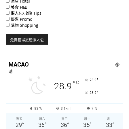
酒店 Hotel
美食 F&B
懶人包/攻略 Tips
優惠 Promo
購物 Shopping
MACAO
晴
°
28.9
°
C
28.9
°
28.9
83 %
3.1kmh
7 %
週五
週六
週日
週一
週二
29
°
36
°
36
°
35
°
33
°