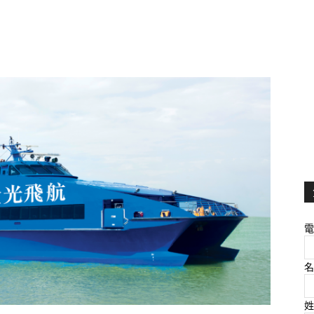
電
名
姓