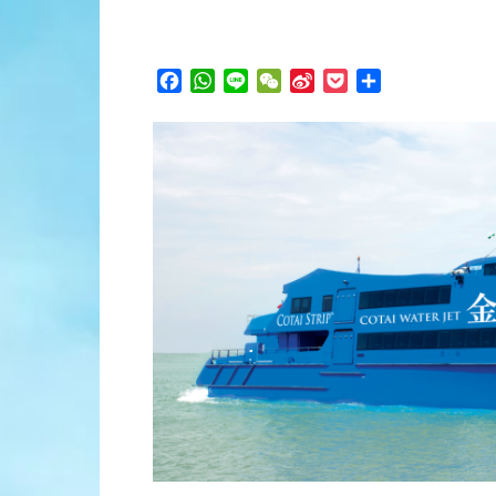
Facebook
WhatsApp
Line
WeChat
Sina
Pocket
分
Weibo
享