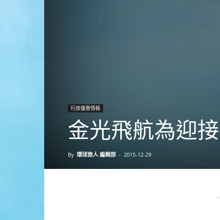
行旅優惠情報
金光飛航為迎接
By
環球旅人 編輯部
-
2015-12-29
-