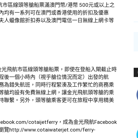
飛航市區線頭等艙船票滿澳門幣/港幣 500元或以上之
內均有一系列可在澳門或香港使用的折扣及優惠
夫人蠟像館折扣券以及澳門電信一日無線上網卡等
買金光飛航市區線頭等艙船票，即使在登船入閘截止時
程後一個小時內（視乎艙位情況而定）出發的航
務為錯失航班，同時行程緊湊及工作繁忙的商務乘
等艙均設有免費無線上網，讓金光飛航頭等艙的乘
持聯繫。另外，頭等艙乘客更可在旅程中享用精美
ebook.com/cotaijetferry
，成為金光飛航Facebook
瀏覽
http://www.cotaiwaterjet.com/ferry-