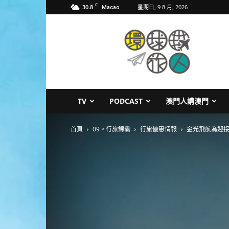
C
30.8
星期日, 9 8 月, 2026
Macao
環
球
旅
人
TV
PODCAST
澳門人講澳門
首頁
09。行旅錦囊
行旅優惠情報
金光飛航為迎接