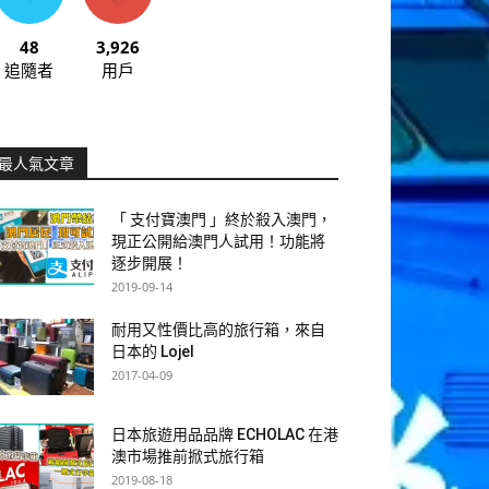
48
3,926
追隨者
用戶
最人氣文章
「 支付寶澳門 」終於殺入澳門，
現正公開給澳門人試用！功能將
逐步開展！
2019-09-14
耐用又性價比高的旅行箱，來自
日本的 Lojel
2017-04-09
日本旅遊用品品牌 ECHOLAC 在港
澳市場推前掀式旅行箱
2019-08-18