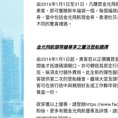
由2016年1月1日至31日，凡購買金光
乘客，即可獲贈新年福袋一個。每個福袋
券，當中包括金光飛航現金券、香港杜莎
不同的驚喜禮遇。
金光飛航頭等艙尊享之靈活登船選擇
由2016年1月1日起，乘客若以正價購
間後才抵達碼頭閘口，亦可轉搭其原定行
班，無須支付額外費用。此全新的彈性服
客提供第二次的登船機會。離境大堂及頭
客可在旅行途中與親朋好友或工作夥伴保
餐盒一份。
欲享獲以上優惠，請登錄
https://www.fac
粉絲。更多有關金光飛航優惠及詳情，請
promotion.html
。