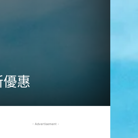
新優惠
- Advertisement -