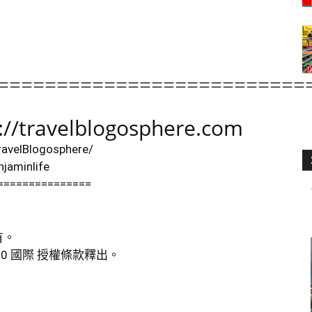
==========================
://travelblogosphere.com
avelBlogosphere/
jaminlife
===============
有。
.0 國際 授權條款
釋出。