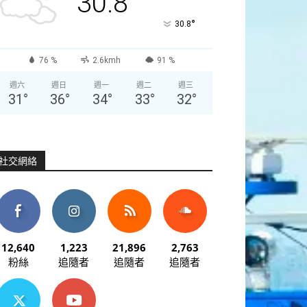
30.8
°
30.8
76 %
2.6kmh
91 %
週六
週日
週一
週二
週三
31
°
36
°
34
°
33
°
32
°
社交網絡
12,640
1,223
21,896
2,763
粉絲
追隨者
追隨者
追隨者