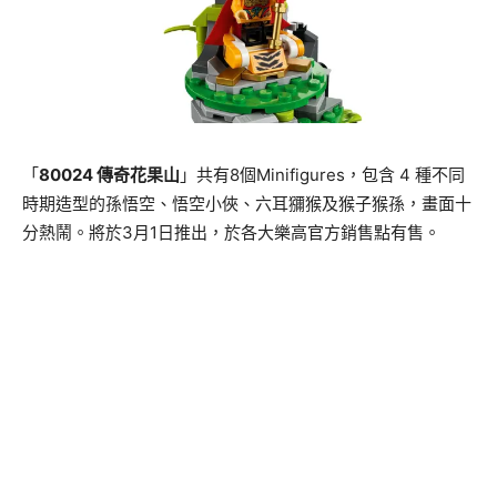
「
80024
傳奇花果山
」
共有
8
個
Minifigures
，包含
4
種不同
時期造型的孫悟空、悟空小俠、六耳獼猴及猴子猴孫，
畫面十
分熱鬧。
將於
3
月
1
日推出，於各大樂高官方銷售點有售。