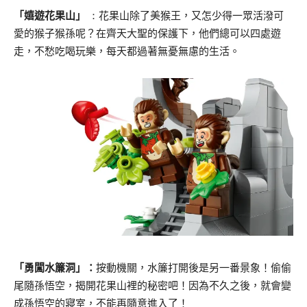
「嬉遊花果山」
：
花果山除了美猴王，又怎少得一眾活潑可
愛的猴子猴孫呢？
在齊天大聖的保護下，他們總可以四處遊
走，不愁吃喝玩樂，
每天都過著無憂無慮的生活。
「勇闖水簾洞」：
按動機關，水簾打開後是另一番景象！偷偷
尾隨孫悟空，
揭開花果山裡的秘密吧！因為不久之後，就會變
成孫悟空的寢室，
不能再隨意進入了！