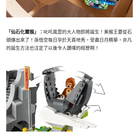
「仙石化靈猴」：
叱吒風雲的大人物即將誕生！美猴王要從石
頭爆出來了！
孫悟空每日孕於天真地秀，受盡日月精華，
非凡
的誕生方法也注定了以後令人讚嘆的經歷啊！