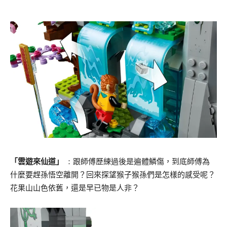
「雲遊來仙道」
：
跟師傅歷練過後是遍體鱗傷，到底師傅為
什麼要趕孫悟空離開？
回來探望猴子猴孫們是怎樣的感受呢？
花果山山色依舊，
還是早已物是人非？