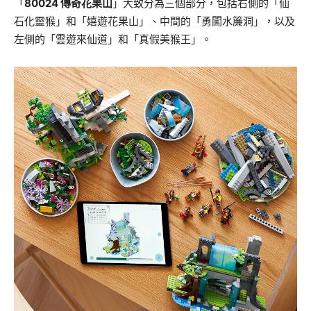
「
80024
傳奇花果山
」大致分為三個部分，包括右側的「仙
石化靈猴」和「
嬉遊花果山」、中間的「勇闖水簾洞」，以及
左側的「雲遊來仙道」
和「真假美猴王」。