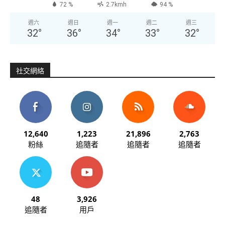
72 %
2.7kmh
94 %
週六
週日
週一
週二
週三
32
°
36
°
34
°
33
°
32
°
社交網絡
12,640
1,223
21,896
2,763
粉絲
追隨者
追隨者
追隨者
48
3,926
追隨者
用戶