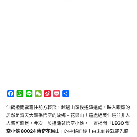
Facebook
WhatsApp
Line
WeChat
Sina
Pocket
分
Weibo
享
仙鶴撥開雲霧往前方輕飛，
越過山嶺後遙望遠處，映入眼簾的
居然是齊天大聖孫悟空的故鄉
－
花果山！這處絕美仙境
並
非人
人皆可踏足，
今次一於追隨著悟空小俠，一齊揭開「
LEGO
悟
空小俠
80024
傳奇花果山
」的神秘面紗！由未到達就能先聽