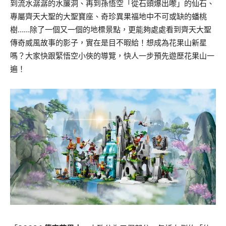
到流水潺潺的水簾洞、
再到孫悟空「從石頭爆出嚟」的仙石、
專屬齊天大聖的大聖寶座、
奇珍異果福地中不可或缺的蟠桃
樹
……
除了
一個又一個的地標景點，
更能夠處處看到
齊天大聖
傳奇威風故事的影子，實在是目不暇給！
想成為花果山新星
嗎？大家快跟緊悟空小俠的導覽，
快人一步預先遊歷花果山一
遍！