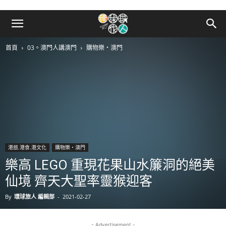
首頁
03。澳門人講澳門
購物樂‧澳門
港旅.港食.港文化
購物樂‧澳門
樂高 LEGO 重現花果山水簾洞的絕美
仙境 齊天大聖率靈猴迎客
By
環球旅人 編輯部
-
2021-02-27
- Advertisement -