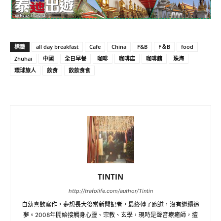
標籤
all day breakfast
Cafe
China
F&B
F＆B
food
Zhuhai
中國
全日早餐
咖啡
咖啡店
咖啡館
珠海
環球旅人
飲食
飲飲食食
TINTIN
http://trafolife.com/author/Tintin
自幼喜歡寫作，夢想長大後當新聞記者，最終轉了跑道，沒有繼續追
夢。2008年開始接觸身心靈、宗教、玄學，現時是聲音療癒師，擅