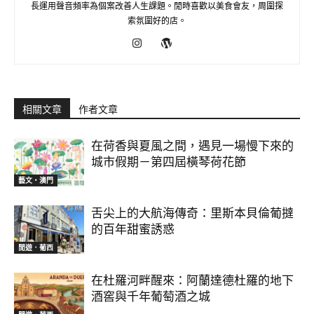
長運用聲音頻率為個案改善人生課題。閒時喜歡以美食會友，周圍探
索氛圍好的店。
相關文章
作者文章
在荷香與夏風之間，遇見一場慢下來的
城市假期－第四屆橫琴荷花節
藝文‧澳門
舌尖上的大航海傳奇：里斯本貝倫葡撻
的百年甜蜜誘惑
閒遊．葡西
在杜羅河畔醒來：阿蘭達德杜羅的地下
酒窖與千年葡萄酒之城