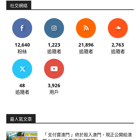
社交網絡
12,640
1,223
21,896
2,763
粉絲
追隨者
追隨者
追隨者
48
3,926
追隨者
用戶
最人氣文章
「 支付寶澳門 」終於殺入澳門，現正公開給澳