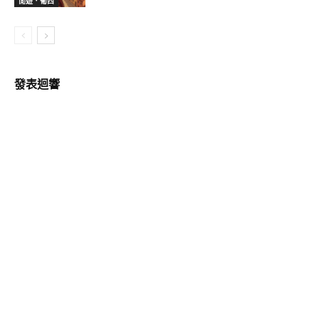
閒遊．葡西
發表迴響