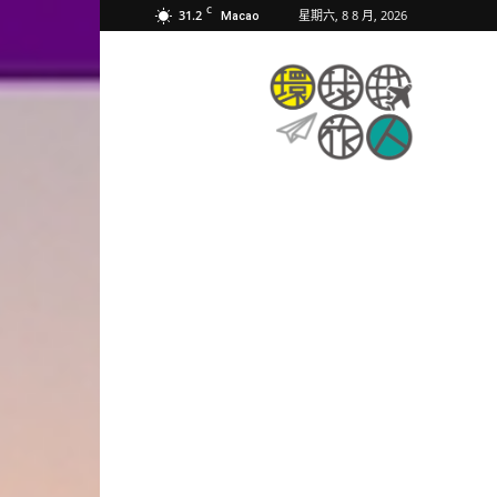
C
31.2
星期六, 8 8 月, 2026
Macao
環
球
旅
人