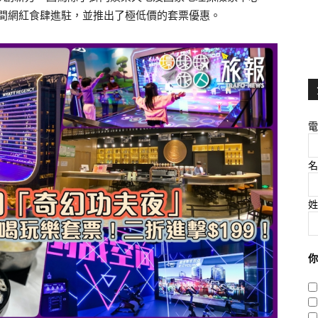
間網紅食肆進駐，並推出了極低價的套票優惠。
電
名
姓
你