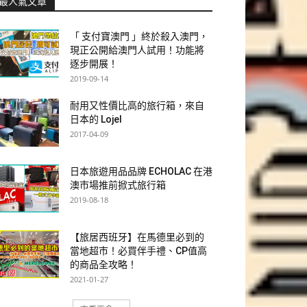
最人氣文章
「 支付寶澳門 」終於殺入澳門，
現正公開給澳門人試用！功能將
逐步開展！
2019-09-14
耐用又性價比高的旅行箱，來自
日本的 Lojel
2017-04-09
日本旅遊用品品牌 ECHOLAC 在港
澳市場推前掀式旅行箱
2019-08-18
【旅居西班牙】在馬德里必到的
當地超市！必買伴手禮、CP值高
的商品全攻略！
2021-01-27