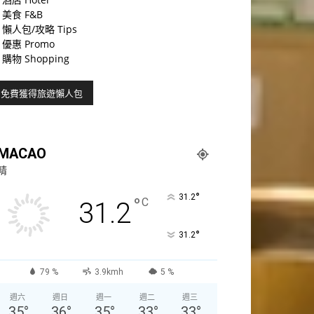
美食 F&B
懶人包/攻略 Tips
優惠 Promo
購物 Shopping
MACAO
晴
°
31.2
°
C
31.2
°
31.2
79 %
3.9kmh
5 %
週六
週日
週一
週二
週三
35
°
36
°
35
°
33
°
33
°