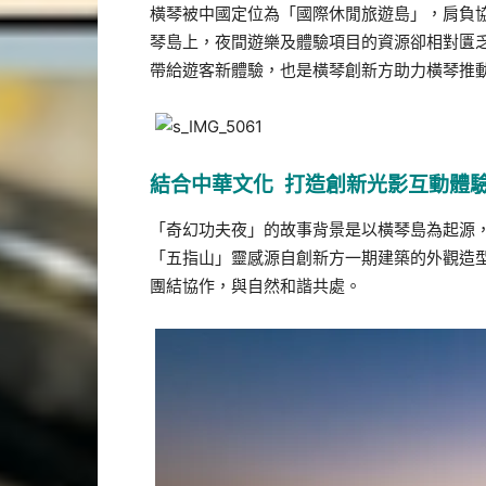
橫琴被中國定位為「國際休閒旅遊島」，肩負
琴島上，夜間遊樂及體驗項目的資源卻相對匱
帶給遊客新體驗，也是橫琴創新方助力橫琴推
結合中華文化 打造創新光影互動體
「奇幻功夫夜」的故事背景是以橫琴島為起源
「五指山」靈感源自創新方一期建築的外觀造
團結協作，與自然和諧共處。