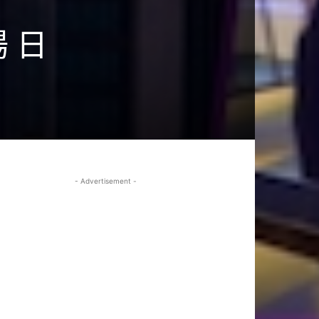
 日
- Advertisement -