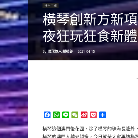
神州中國
橫琴創新方新項
夜狂玩狂食新體
By
環球旅人 編輯部
-
2021-04-15
-
Facebook
WhatsApp
Line
WeChat
Sina
Pocket
分
Weibo
享
橫琴這個澳門後花園，除了橫琴的珠海長隆外
橫琴的澳門人越來越多，今日就帶大家再訪橫